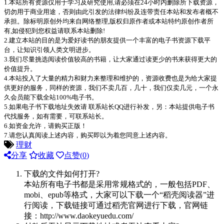
1.本站所有资源仅用于学习及研究使用,请必须在24小时内删除所下载资源，
切勿用于商业用途，否则由此引发的法律纠纷及连带责任本站和发布者概不
承担。除标明原创外均来自网络整理,版权归原作者或本站特约原创作者所
有,如侵犯到您权益请联系本站删除!
2.建立本站的目的是为爱好读书的朋友提供一个丰富的电子书资源下载平
台，让知识引领人类文明进步。
3.我们尽量挑选阅读价值较高的书籍，让大家通过读更少的书来获得更大的
价值提升。
4.本站投入了大量的精力和财力来整理和维护的，资源收费也是为给大家提
供更好的服务，同样的资源，我们不卖几百，几十，我们仅卖几元，一个永
久会员能下载全站100%电子书。
5.如果电子书下载地址失效请 联系站长QQ进行补发，另：本站提供电子书
代找服务，如有需要，可联系站长。
6.如资金允许，请购买正版！
7.请您认真阅读上述内容，购买即以为着您同意上述内容。
理财
分享
收藏
点赞(
0
)
下载的文件如何打开?
本站所有电子书都是采用常规格式的，一般包括PDF、
mobi、epub等格式，大家可以下载一个“稻壳阅读器”进
行阅读，下载链接可通过稻壳官网进行下载，官网链
接：http://www.daokeyuedu.com/