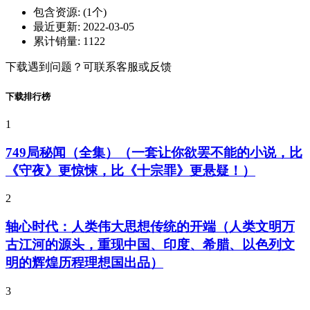
包含资源:
(1个)
最近更新:
2022-03-05
累计销量:
1122
下载遇到问题？可联系客服或反馈
下载排行榜
1
749局秘闻（全集）（一套让你欲罢不能的小说，比
《守夜》更惊悚，比《十宗罪》更悬疑！）
2
轴心时代：人类伟大思想传统的开端（人类文明万
古江河的源头，重现中国、印度、希腊、以色列文
明的辉煌历程理想国出品）
3