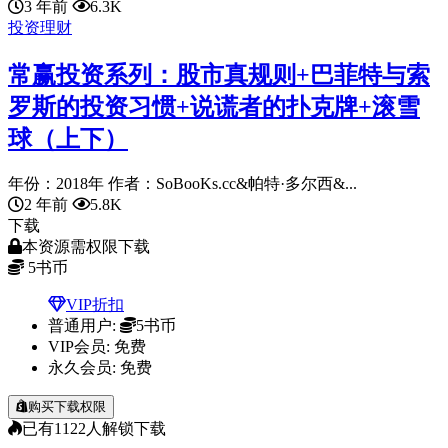
3 年前
6.3K
投资理财
常赢投资系列：股市真规则+巴菲特与索
罗斯的投资习惯+说谎者的扑克牌+滚雪
球（上下）
年份：2018年 作者：SoBooKs.cc&帕特·多尔西&...
2 年前
5.8K
下载
本资源需权限下载
5
书币
VIP折扣
普通用户:
5书币
VIP会员:
免费
永久会员:
免费
购买下载权限
已有
1122
人解锁下载