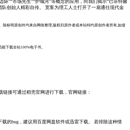
际”“市场先生”“护城河”等概念的应用，向我们揭示“巴菲特赌
团队创始人精彩自传。 宽客为理工人士打开了一扇通往现代金
。除标明原创外均来自网络整理,版权归原作者或本站特约原创作者所有,如侵
能下载全站100%电子书。
，下载链接可通过稻壳官网进行下载，官网链接：
载的bug，建议用百度网盘软件或迅雷下载。 若排除这种情