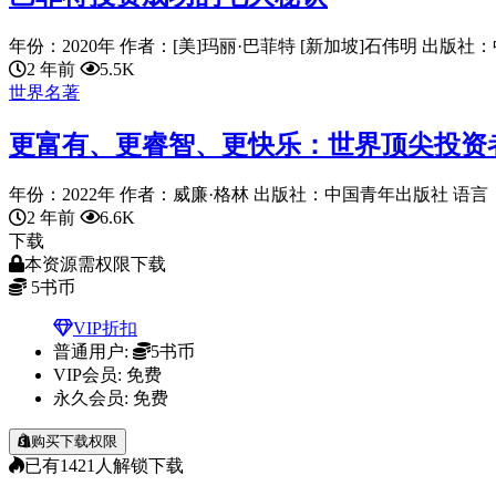
年份：2020年 作者：[美]玛丽·巴菲特 [新加坡]石伟明 出版社：
2 年前
5.5K
世界名著
更富有、更睿智、更快乐：世界顶尖投资
年份：2022年 作者：威廉·格林 出版社：中国青年出版社 语言：chin
2 年前
6.6K
下载
本资源需权限下载
5
书币
VIP折扣
普通用户:
5书币
VIP会员:
免费
永久会员:
免费
购买下载权限
已有
1421
人解锁下载