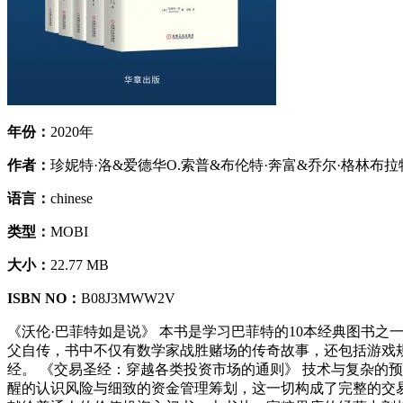
年份：
2020年
作者：
珍妮特·洛&爱德华O.索普&布伦特·奔富&乔尔·格林布拉
语言：
chinese
类型：
MOBI
大小：
22.77 MB
ISBN NO：
B08J3MWW2V
《沃伦·巴菲特如是说》 本书是学习巴菲特的10本经典图书之
父自传，书中不仅有数学家战胜赌场的传奇故事，还包括游戏
经。 《交易圣经：穿越各类投资市场的通则》 技术与复杂的
醒的认识风险与细致的资金管理筹划，这一切构成了完整的交易