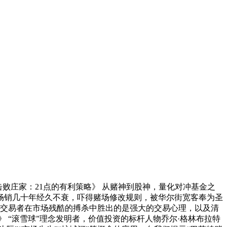
击败庄家：21点的有利策略》 从赌神到股神，量化对冲基金之
畅销几十年经久不衰，吓得赌场修改规则，被华尔街宽客奉为圣
让交易者在市场残酷的搏杀中胜出的是强大的交易心理，以及清
 “滚雪球”理念发明者，价值投资的标杆人物乔尔·格林布拉特