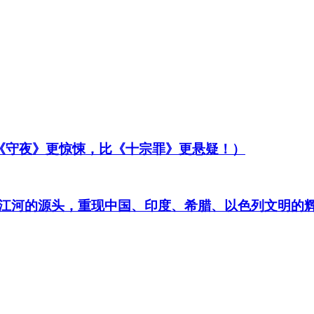
比《守夜》更惊悚，比《十宗罪》更悬疑！）
江河的源头，重现中国、印度、希腊、以色列文明的