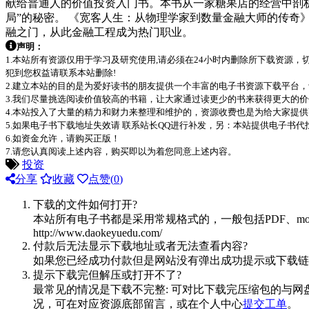
献给普通人的价值投资入门书。本书从一家糖果店的经营中剖析价
局”的秘密。 《宽客人生：从物理学家到数量金融大师的传奇
融之门，从此金融工程成为热门职业。
声明：
1.本站所有资源仅用于学习及研究使用,请必须在24小时内删除所下载资源
犯到您权益请联系本站删除!
2.建立本站的目的是为爱好读书的朋友提供一个丰富的电子书资源下载平台
3.我们尽量挑选阅读价值较高的书籍，让大家通过读更少的书来获得更大的
4.本站投入了大量的精力和财力来整理和维护的，资源收费也是为给大家提供
5.如果电子书下载地址失效请 联系站长QQ进行补发，另：本站提供电子书
6.如资金允许，请购买正版！
7.请您认真阅读上述内容，购买即以为着您同意上述内容。
投资
分享
收藏
点赞(
0
)
下载的文件如何打开?
本站所有电子书都是采用常规格式的，一般包括PDF、mo
http://www.daokeyuedu.com/
付款后无法显示下载地址或者无法查看内容?
如果您已经成功付款但是网站没有弹出成功提示或下载链
提示下载完但解压或打开不了?
最常见的情况是下载不完整: 可对比下载完压缩包的与网
况，可在对应资源底部留言，或在个人中心
提交工单
。