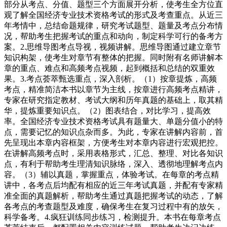
部分从考点、分值、题型三个方面展开分析，使考生全方位直
观了解全国经济专业技术资格考试的形式及考查重点。从近三
年考情中，总结命题规律，研究考试题型、题量及考点分布情
况，帮助考生把握考试的重点和动向，制定科学可行的备考方
案。2.思维导图考点导视，视频讲解。思维导图通过建立章节
知识构架，使考生对章节有整体的把握。同时附有名师讲解本
章的重点、难点和高频考点视频，起到概括和总结的双重效
果。3.考点荟萃甄选重点，深入剖析。（1）按章提炼，高频
考点，精准简洁本书以章节为主线，按章进行高频考点精讲，
专家在研究指定教材、考试大纲和历年真题的基础上，取其精
华，提炼重要知识点。（2）图表结合，对比学习，提高效
率。全国经济专业技术资格考试具有题量大、单题分值小的特
点，需要记忆的知识点杂而多。为此，专家在讲解内容前，首
先呈现出本章内容框架，方便考生对本章内容进行宏观把控。
在讲解高频考点时，采用表格形式，汇总、整理、对比各知识
点，有利于帮助考生理清知识脉络，深入、透彻地理解考点内
容。（3）辅以真题，掌握重点，体验考试。在每章的考点精
讲中，各考点后均配有相应的近三年考试真题，并配有专家精
准全面的真题解析，帮助考生通过真题把握考试的动态，了解
各考点的考查题型及难度，确保考生在复习过程中有的放矢，
科学备考。4.疯狂训练同步练习，检测提升。本书在每章考点