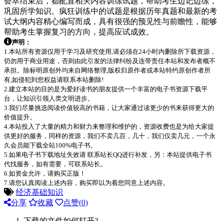
荟萃结束后，都配置相关内容训练试题，帮助考生边记边练，
巩固所学知识。疯狂训练中的试题是根据历年真题和最新的考
试大纲内容精心编写而成，具有很强的预见性与前瞻性，能够
帮助考生掌握复习的方向，提高应试成效。
声明：
1.本站所有资源仅用于学习及研究使用,请必须在24小时内删除所下载资源，
切勿用于商业用途，否则由此引发的法律纠纷及连带责任本站和发布者概不
承担。除标明原创外均来自网络整理,版权归原作者或本站特约原创作者所
有,如侵犯到您权益请联系本站删除!
2.建立本站的目的是为爱好读书的朋友提供一个丰富的电子书资源下载平
台，让知识引领人类文明进步。
3.我们尽量挑选阅读价值较高的书籍，让大家通过读更少的书来获得更大的
价值提升。
4.本站投入了大量的精力和财力来整理和维护的，资源收费也是为给大家提
供更好的服务，同样的资源，我们不卖几百，几十，我们仅卖几元，一个永
久会员能下载全站100%电子书。
5.如果电子书下载地址失效请 联系站长QQ进行补发，另：本站提供电子书
代找服务，如有需要，可联系站长。
6.如资金允许，请购买正版！
7.请您认真阅读上述内容，购买即以为着您同意上述内容。
经济基础知识
分享
收藏
点赞(
0
)
下载的文件如何打开?