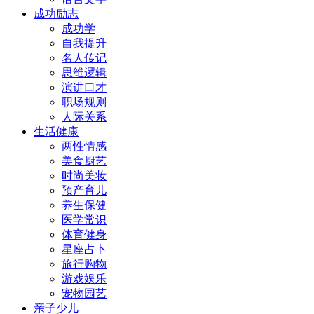
成功励志
成功学
自我提升
名人传记
思维逻辑
演讲口才
职场规则
人际关系
生活健康
两性情感
美食厨艺
时尚美妆
预产育儿
养生保健
医学常识
体育健身
星座占卜
旅行购物
游戏娱乐
宠物园艺
亲子少儿