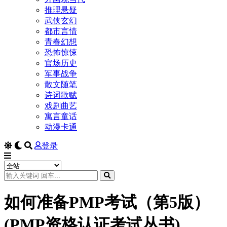
推理悬疑
武侠玄幻
都市言情
青春幻想
恐怖惊悚
官场历史
军事战争
散文随笔
诗词歌赋
戏剧曲艺
寓言童话
动漫卡通
登录
如何准备PMP考试（第5版）
(PMP资格认证考试丛书)