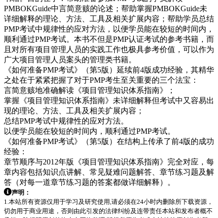
PMBOKGuide中言简意赅的论述；帮助掌握PMBOKGuide未
详细解释的理论、方法、工具及相关扩展内容；帮助学员总结
PMP考试中规律性的应对方法，以便学员能在较短的时间内，
顺利通过PMP考试。本书不但是PMP认证考试的参考书籍，而
且对所有项目管理人员的实践工作也极具参考价值，可以作为
广大项目管理人员案头的管理类书籍。
《如何准备PMP考试》（第5版）延续前4版成功经验，其精华
之处在于紧紧把握了对于PMP考生至关重要的三个法宝：
言简意赅地准确解读《项目管理知识体系指南》；
掌握《项目管理知识体系指南》未详细解释但考试中又容易出
现的理论、方法、工具及相关扩展内容；
总结PMP考试中规律性的应对方法。
以便学员能在较短的时间内，顺利通过PMP考试。
《如何准备PMP考试》（第5版）在结构上传承了前4版的成功
经验：
章节顺序与2012年版《项目管理知识体系指南》完全对应，每
章内容包括知识点讲解、常见疑难问题解答、章节练习题及解
答（对每一道章节练习题的答案都做详细解释）。
声明：
1.本站所有资源仅用于学习及研究使用,请必须在24小时内删除所下载资源，
切勿用于商业用途，否则由此引发的法律纠纷及连带责任本站和发布者概不