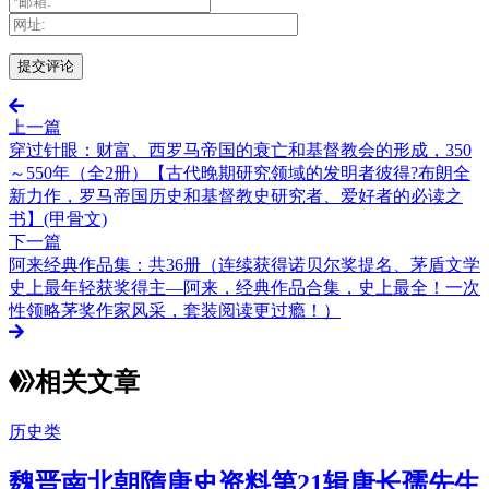
上一篇
穿过针眼：财富、西罗马帝国的衰亡和基督教会的形成，350
～550年（全2册）【古代晚期研究领域的发明者彼得?布朗全
新力作，罗马帝国历史和基督教史研究者、爱好者的必读之
书】(甲骨文)
下一篇
阿来经典作品集：共36册（连续获得诺贝尔奖提名、茅盾文学
史上最年轻获奖得主—阿来，经典作品合集，史上最全！一次
性领略茅奖作家风采，套装阅读更过瘾！）
相关文章
历史类
魏晋南北朝隋唐史资料第21辑唐长孺先生