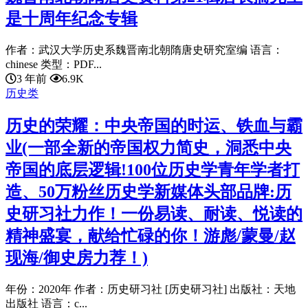
是十周年纪念专辑
作者：武汉大学历史系魏晋南北朝隋唐史研究室编 语言：
chinese 类型：PDF...
3 年前
6.9K
历史类
历史的荣耀：中央帝国的时运、铁血与霸
业(一部全新的帝国权力简史，洞悉中央
帝国的底层逻辑!100位历史学青年学者打
造、50万粉丝历史学新媒体头部品牌:历
史研习社力作！一份易读、耐读、悦读的
精神盛宴，献给忙碌的你！游彪/蒙曼/赵
现海/御史房力荐！)
年份：2020年 作者：历史研习社 [历史研习社] 出版社：天地
出版社 语言：c...