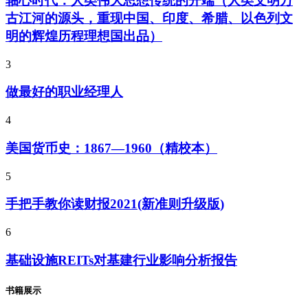
轴心时代：人类伟大思想传统的开端（人类文明万
古江河的源头，重现中国、印度、希腊、以色列文
明的辉煌历程理想国出品）
3
做最好的职业经理人
4
美国货币史：1867—1960（精校本）
5
手把手教你读财报2021(新准则升级版)
6
基础设施REITs对基建行业影响分析报告
书籍展示