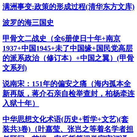
满洲事变:政策的形成过程(清华东方文库)
波罗的海三国史
甲骨文二战史（全6册使日十年+南京
1937+中国1945+未了中国缘+国民党高层
的派系政治（修订本）+中国之翼）(甲骨
文系列)
说南宋：151年的偏安之痛（海内孤本全
新再版，蒋介石亲自检举查封，柏杨牵连
入狱十年）
中华思想文化术语(历史+哲学+文艺)(套
装共3卷)（叶嘉莹、张岂之等着名学者担