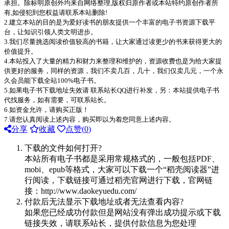
承担。除标明原创外均来自网络整理,版权归原作者或本站特约原创作者所
有,如侵犯到您权益请联系本站删除!
2.建立本站的目的是为爱好读书的朋友提供一个丰富的电子书资源下载平
台，让知识引领人类文明进步。
3.我们尽量挑选阅读价值较高的书籍，让大家通过读更少的书来获得更大的
价值提升。
4.本站投入了大量的精力和财力来整理和维护的，资源收费也是为给大家提
供更好的服务，同样的资源，我们不卖几百，几十，我们仅卖几元，一个永
久会员能下载全站100%电子书。
5.如果电子书下载地址失效请 联系站长QQ进行补发，另：本站提供电子书
代找服务，如有需要，可联系站长。
6.如资金允许，请购买正版！
7.请您认真阅读上述内容，购买即以为着您同意上述内容。
分享
收藏
点赞(
0
)
下载的文件如何打开?
本站所有电子书都是采用常规格式的，一般包括PDF、
mobi、epub等格式，大家可以下载一个“稻壳阅读器”进
行阅读，下载链接可通过稻壳官网进行下载，官网链
接：http://www.daokeyuedu.com/
付款后无法显示下载地址或者无法查看内容?
如果您已经成功付款但是网站没有弹出成功提示或下载
链接失效，请联系站长，提供付款信息为您处理