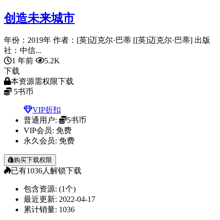
创造未来城市
年份：2019年 作者：[英]迈克尔·巴蒂 [[英]迈克尔·巴蒂] 出版
社：中信...
1 年前
5.2K
下载
本资源需权限下载
5
书币
VIP折扣
普通用户:
5书币
VIP会员:
免费
永久会员:
免费
购买下载权限
已有
1036
人解锁下载
包含资源:
(1个)
最近更新:
2022-04-17
累计销量:
1036