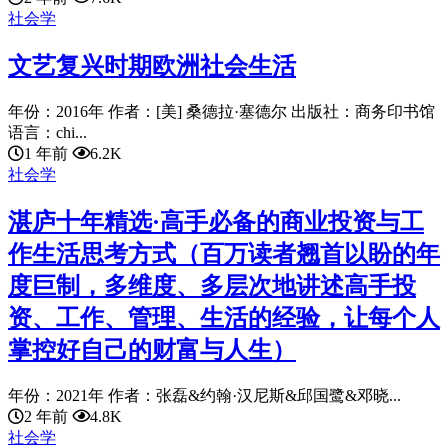
社会学
文艺复兴时期欧洲社会生活
年份：2016年 作者：[美] 桑德拉·塞德尔 出版社：商务印书馆
语言：chi...
1 年前
6.2K
社会学
湛庐十年精选·高手必备的商业投资与工
作生活思考方式（百万读者翘首以盼的年
度巨制，多维度、多层次地讲述高手投
资、工作、管理、生活的经验，让每个人
掌控好自己的财富与人生）
年份：2021年 作者：张磊&约翰·汉尼斯&邱国鹭&邓晓...
2 年前
4.8K
社会学