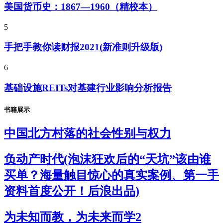
美国货币史：1867—1960（精校本）
5
手把手教你读财报2021(新准则升级版)
6
基础设施REITs对基建行业影响分析报告
书籍展示
中国北方村落的社会性别与权力
负动产时代(泡沫狂欢后的“天坑”该由谁
买单？海量触目惊心的真实案例、第一手
资料首度公开！后浪出品)
为未知而教，为未来而学2