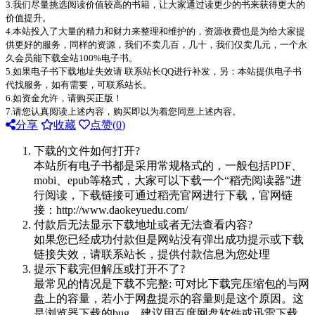
3.我们尽量挑选阅读价值较高的书籍，让大家通过读更少的书来获得更大的
价值提升。
4.本站投入了大量的精力和财力来整理和维护的，资源收费也是为给大家提
供更好的服务，同样的资源，我们不卖几百，几十，我们仅卖几元，一个永
久会员能下载全站100%电子书。
5.如果电子书下载地址失效请 联系站长QQ进行补发，另：本站提供电子书
代找服务，如有需要，可联系站长。
6.如资金允许，请购买正版！
7.请您认真阅读上述内容，购买即以为着您同意上述内容。
分享
收藏
点赞(
0
)
下载的文件如何打开?
本站所有电子书都是采用常规格式的，一般包括PDF、
mobi、epub等格式，大家可以下载一个“稻壳阅读器”进
行阅读，下载链接可通过稻壳官网进行下载，官网链
接：http://www.daokeyuedu.com/
付款后无法显示下载地址或者无法查看内容?
如果您已经成功付款但是网站没有弹出成功提示或下载
链接失效，请联系站长，提供付款信息为您处理
提示下载完但解压或打开不了?
最常见的情况是下载不完整: 可对比下载完压缩包的与网
盘上的容量，若小于网盘提示的容量则是这个原因。这
是浏览器下载的bug，建议用百度网盘软件或迅雷下载。