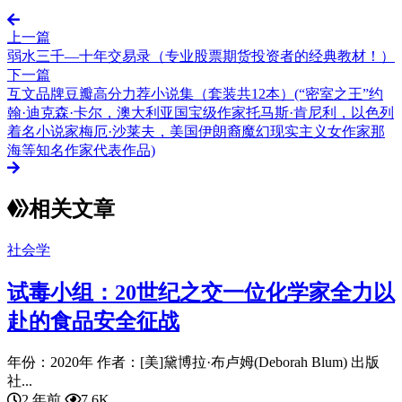
上一篇
弱水三千—十年交易录（专业股票期货投资者的经典教材！）
下一篇
互文品牌豆瓣高分力荐小说集（套装共12本）(“密室之王”约
翰·迪克森·卡尔，澳大利亚国宝级作家托马斯·肯尼利，以色列
着名小说家梅厄·沙莱夫，美国伊朗裔魔幻现实主义女作家那
海等知名作家代表作品)
相关文章
社会学
试毒小组：20世纪之交一位化学家全力以
赴的食品安全征战
年份：2020年 作者：[美]黛博拉·布卢姆(Deborah Blum) 出版
社...
2 年前
7.6K