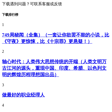
下载遇到问题？可联系客服或反馈
下载排行榜
1
749局秘闻（全集）（一套让你欲罢不能的小说，比
《守夜》更惊悚，比《十宗罪》更悬疑！）
2
轴心时代：人类伟大思想传统的开端（人类文明万
古江河的源头，重现中国、印度、希腊、以色列文
明的辉煌历程理想国出品）
3
做最好的职业经理人
4