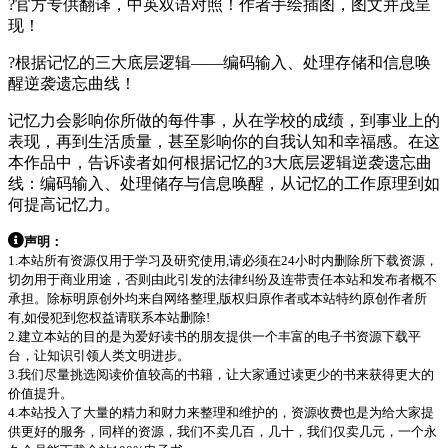
?官方专供翻译，中英双语对照！作者手绘插图，图文并茂呈
现！
?根据记忆的三大底层逻辑——编码输入、处理存储和信息唤
醒逆袭遗忘曲线！
记忆力会影响你所做的每件事，从在学校的成绩，到事业上的
表现，再到生活质量，甚至影响你的自我认知和幸福感。在这
本作品中，告诉读者如何根据记忆的3大底层逻辑逆袭遗忘曲
线：编码输入、处理储存与信息唤醒，从记忆的工作原理到如
何提高记忆力。
声明：
1.本站所有资源仅用于学习及研究使用,请必须在24小时内删除所下载资源，
切勿用于商业用途，否则由此引发的法律纠纷及连带责任本站和发布者概不
承担。除标明原创外均来自网络整理,版权归原作者或本站特约原创作者所
有,如侵犯到您权益请联系本站删除!
2.建立本站的目的是为爱好读书的朋友提供一个丰富的电子书资源下载平
台，让知识引领人类文明进步。
3.我们尽量挑选阅读价值较高的书籍，让大家通过读更少的书来获得更大的
价值提升。
4.本站投入了大量的精力和财力来整理和维护的，资源收费也是为给大家提
供更好的服务，同样的资源，我们不卖几百，几十，我们仅卖几元，一个永