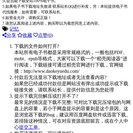
久会员能下载全站100%电子书。
5.如果电子书下载地址失效请 联系站长QQ进行补发，另：本站提供电子书
代找服务，如有需要，可联系站长。
6.如资金允许，请购买正版！
7.请您认真阅读上述内容，购买即以为着您同意上述内容。
记忆
分享
收藏
点赞(
0
)
下载的文件如何打开?
本站所有电子书都是采用常规格式的，一般包括PDF、
mobi、epub等格式，大家可以下载一个“稻壳阅读器”进
行阅读，下载链接可通过稻壳官网进行下载，官网链
接：http://www.daokeyuedu.com/
付款后无法显示下载地址或者无法查看内容?
如果您已经成功付款但是网站没有弹出成功提示或下载
链接失效，请联系站长，提供付款信息为您处理
提示下载完但解压或打开不了?
最常见的情况是下载不完整: 可对比下载完压缩包的与网
盘上的容量，若小于网盘提示的容量则是这个原因。这
是浏览器下载的bug，建议用百度网盘软件或迅雷下载。
若排除这种情况，可在对应资源底部留言，或在个人中
心
提交工单
。