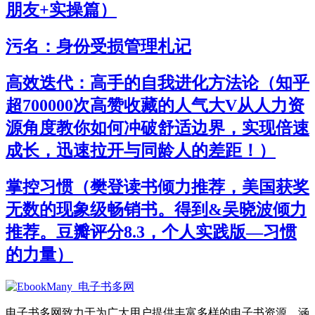
朋友+实操篇）
污名：身份受损管理札记
高效迭代：高手的自我进化方法论（知乎
超700000次高赞收藏的人气大V从人力资
源角度教你如何冲破舒适边界，实现倍速
成长，迅速拉开与同龄人的差距！）
掌控习惯（樊登读书倾力推荐，美国获奖
无数的现象级畅销书。得到&吴晓波倾力
推荐。豆瓣评分8.3，个人实践版—习惯
的力量）
电子书多网致力于为广大用户提供丰富多样的电子书资源，涵