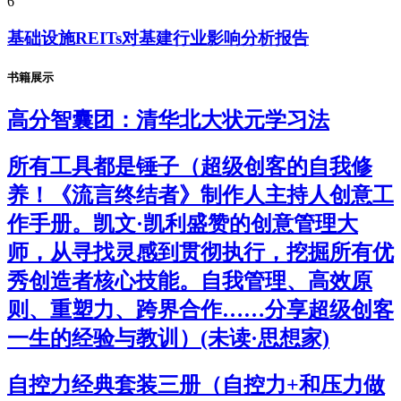
6
基础设施REITs对基建行业影响分析报告
书籍展示
高分智囊团：清华北大状元学习法
所有工具都是锤子（超级创客的自我修
养！《流言终结者》制作人主持人创意工
作手册。凯文·凯利盛赞的创意管理大
师，从寻找灵感到贯彻执行，挖掘所有优
秀创造者核心技能。自我管理、高效原
则、重塑力、跨界合作……分享超级创客
一生的经验与教训）(未读·思想家)
自控力经典套装三册（自控力+和压力做