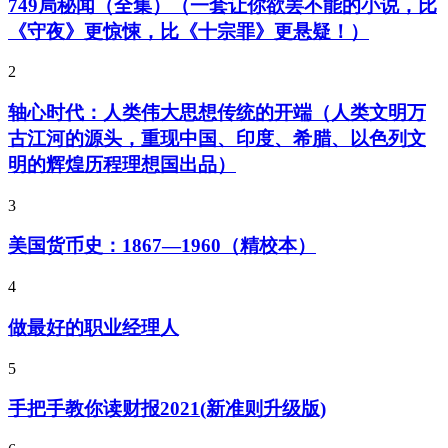
749局秘闻（全集）（一套让你欲罢不能的小说，比
《守夜》更惊悚，比《十宗罪》更悬疑！）
2
轴心时代：人类伟大思想传统的开端（人类文明万
古江河的源头，重现中国、印度、希腊、以色列文
明的辉煌历程理想国出品）
3
美国货币史：1867—1960（精校本）
4
做最好的职业经理人
5
手把手教你读财报2021(新准则升级版)