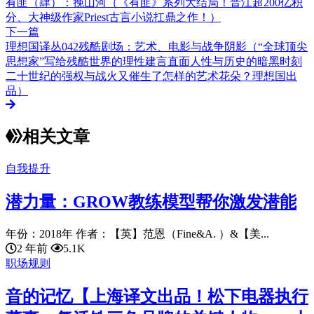
有匪（肆）：挽山河（《有匪》系列大结局！晋江超200亿积
分、大神级作家Priest古言小说扛鼎之作！）
下一篇
理想国译丛042残酷剧场：艺术、电影与战争阴影（“全球顶尖
思想家”写给残酷世界的理性建言直面人性与历史的暗黑时刻
二十世纪的强权与战火又催生了怎样的艺术花朵？理想国出
品）
相关文章
自我提升
潜力量：GROW教练模型帮你激发潜能
年份：2018年 作者：【英】范恩（Fine&A. ）&【美...
2 年前
5.1K
职场规则
音的记忆【上海译文出品！松下电器执行