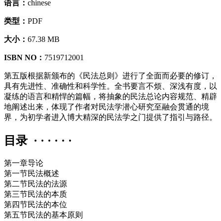
语言：
chinese
类型：
PDF
大小：
67.38 MB
ISBN NO：
7519712001
第五版根据新颁布的《民法总则》进行了全面而必要的修订，
具有先进性、准确性和科学性。全书要言不烦、深浅有度，以
凝练的语言和精悍的篇幅，将抽象的民法总论内容规范、精辟
地阐述出来，体现了作者对民法学潜心研究至融会贯通的境
界，为初学者进入博大精深的民法学之门提供了指引与路径。
目录 · · · · · ·
第一章导论
第一节民法概述
第二节民法的法源
第三节民法的本质
第四节民法的本位
第五节民法的基本原则