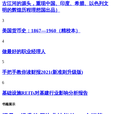
古江河的源头，重现中国、印度、希腊、以色列文
明的辉煌历程理想国出品）
3
美国货币史：1867—1960（精校本）
4
做最好的职业经理人
5
手把手教你读财报2021(新准则升级版)
6
基础设施REITs对基建行业影响分析报告
书籍展示