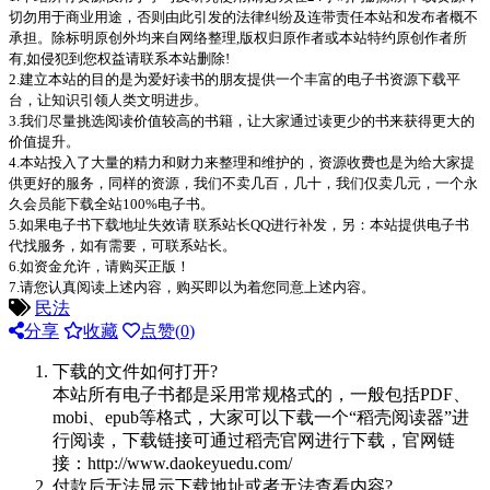
切勿用于商业用途，否则由此引发的法律纠纷及连带责任本站和发布者概不
承担。除标明原创外均来自网络整理,版权归原作者或本站特约原创作者所
有,如侵犯到您权益请联系本站删除!
2.建立本站的目的是为爱好读书的朋友提供一个丰富的电子书资源下载平
台，让知识引领人类文明进步。
3.我们尽量挑选阅读价值较高的书籍，让大家通过读更少的书来获得更大的
价值提升。
4.本站投入了大量的精力和财力来整理和维护的，资源收费也是为给大家提
供更好的服务，同样的资源，我们不卖几百，几十，我们仅卖几元，一个永
久会员能下载全站100%电子书。
5.如果电子书下载地址失效请 联系站长QQ进行补发，另：本站提供电子书
代找服务，如有需要，可联系站长。
6.如资金允许，请购买正版！
7.请您认真阅读上述内容，购买即以为着您同意上述内容。
民法
分享
收藏
点赞(
0
)
下载的文件如何打开?
本站所有电子书都是采用常规格式的，一般包括PDF、
mobi、epub等格式，大家可以下载一个“稻壳阅读器”进
行阅读，下载链接可通过稻壳官网进行下载，官网链
接：http://www.daokeyuedu.com/
付款后无法显示下载地址或者无法查看内容?