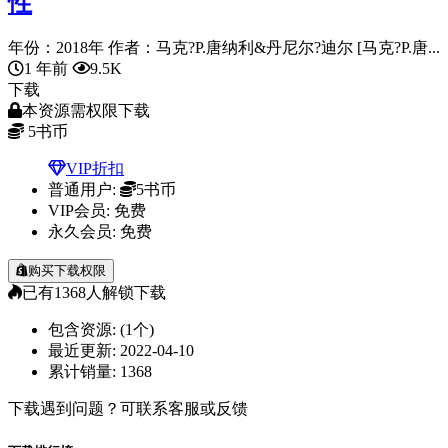
性
年份：2018年 作者：马克?P.唐纳利&丹尼尔?迪尔 [马克?P.唐...
1 年前
9.5K
下载
本资源需权限下载
5
书币
VIP折扣
普通用户:
5书币
VIP会员:
免费
永久会员:
免费
购买下载权限
已有
1368
人解锁下载
包含资源:
(1个)
最近更新:
2022-04-10
累计销量:
1368
下载遇到问题？可联系客服或反馈