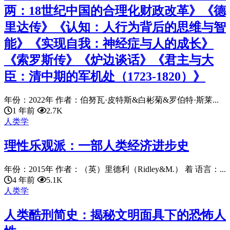
两：18世纪中国的合理化财政改革》《德
里达传》《认知：人行为背后的思维与智
能》《实现自我：神经症与人的成长》
《索罗斯传》《炉边谈话》《君主与大
臣：清中期的军机处（1723-1820）》
年份：2022年 作者：伯努瓦·皮特斯&白彬菊&罗伯特·斯莱...
1 年前
2.7K
人类学
理性乐观派：一部人类经济进步史
年份：2015年 作者：（英）里德利（Ridley&M.） 着 语言：...
4 年前
5.1K
人类学
人类酷刑简史：揭秘文明面具下的恐怖人