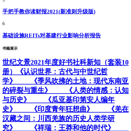
手把手教你读财报2021(新准则升级版)
6
基础设施REITs对基建行业影响分析报告
书籍展示
世纪文景2021年度好书社科新知（套装10
册）《认识世界：古代与中世纪哲
学》 《季风吹拂的土地：现代东南亚
的碎裂与重生》 《人类的情感：认知
与历史》 《瓜亚基印第安人编年
史》 《印度青年狂想曲》 《羌在
汉藏之间：川西羌族的历史人类学研
究》 《祥瑞：王莽和他的时代》