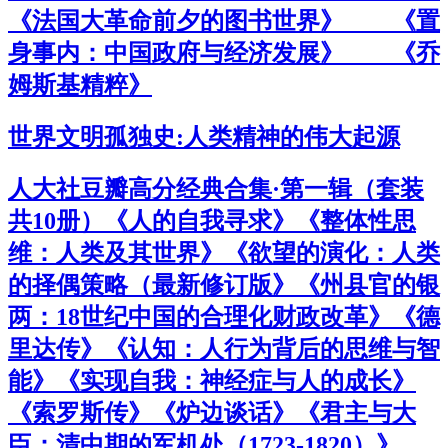
《法国大革命前夕的图书世界》 《置
身事内：中国政府与经济发展》 《乔
姆斯基精粹》
世界文明孤独史:人类精神的伟大起源
人大社豆瓣高分经典合集·第一辑（套装
共10册）《人的自我寻求》《整体性思
维：人类及其世界》《欲望的演化：人类
的择偶策略（最新修订版》《州县官的银
两：18世纪中国的合理化财政改革》《德
里达传》《认知：人行为背后的思维与智
能》《实现自我：神经症与人的成长》
《索罗斯传》《炉边谈话》《君主与大
臣：清中期的军机处（1723-1820）》