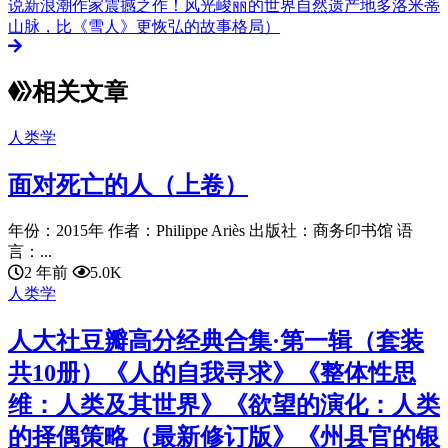
说新浪潮作家震撼之作！风光峻丽的世界自然遗产地多洛米蒂
山脉，比《雪人》更恢弘的故事格局）
相关文章
人类学
面对死亡的人（上卷）
年份：2015年 作者：Philippe Ariès 出版社：商务印书馆 语
言：...
2 年前
5.0K
人类学
人大社豆瓣高分经典合集·第一辑（套装
共10册）《人的自我寻求》《整体性思
维：人类及其世界》《欲望的演化：人类
的择偶策略（最新修订版》《州县官的银