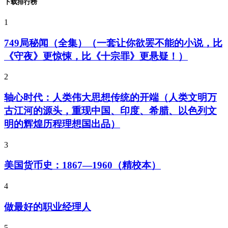
下载排行榜
1
749局秘闻（全集）（一套让你欲罢不能的小说，比
《守夜》更惊悚，比《十宗罪》更悬疑！）
2
轴心时代：人类伟大思想传统的开端（人类文明万
古江河的源头，重现中国、印度、希腊、以色列文
明的辉煌历程理想国出品）
3
美国货币史：1867—1960（精校本）
4
做最好的职业经理人
5