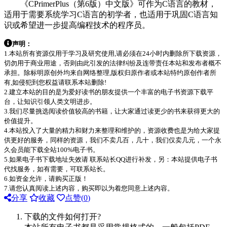
《CPrimerPlus（第6版）中文版》可作为C语言的教材，
适用于需要系统学习C语言的初学者，也适用于巩固C语言知
识或希望进一步提高编程技术的程序员。
声明：
1.本站所有资源仅用于学习及研究使用,请必须在24小时内删除所下载资源，
切勿用于商业用途，否则由此引发的法律纠纷及连带责任本站和发布者概不
承担。除标明原创外均来自网络整理,版权归原作者或本站特约原创作者所
有,如侵犯到您权益请联系本站删除!
2.建立本站的目的是为爱好读书的朋友提供一个丰富的电子书资源下载平
台，让知识引领人类文明进步。
3.我们尽量挑选阅读价值较高的书籍，让大家通过读更少的书来获得更大的
价值提升。
4.本站投入了大量的精力和财力来整理和维护的，资源收费也是为给大家提
供更好的服务，同样的资源，我们不卖几百，几十，我们仅卖几元，一个永
久会员能下载全站100%电子书。
5.如果电子书下载地址失效请 联系站长QQ进行补发，另：本站提供电子书
代找服务，如有需要，可联系站长。
6.如资金允许，请购买正版！
7.请您认真阅读上述内容，购买即以为着您同意上述内容。
分享
收藏
点赞(
0
)
下载的文件如何打开?