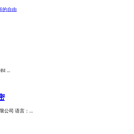
新的自由
 ...
密
公司 语言：...