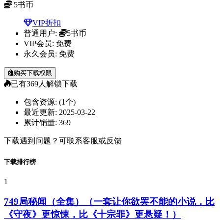
5
书币
VIP折扣
普通用户:
5书币
VIP会员:
免费
永久会员:
免费
购买下载权限
已有
369
人解锁下载
包含资源:
(1个)
最近更新:
2025-03-22
累计销量:
369
下载遇到问题？可联系客服或反馈
下载排行榜
1
749局秘闻（全集）（一套让你欲罢不能的小说，比
《守夜》更惊悚，比《十宗罪》更悬疑！）