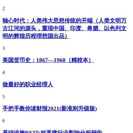
2
轴心时代：人类伟大思想传统的开端（人类文明万
古江河的源头，重现中国、印度、希腊、以色列文
明的辉煌历程理想国出品）
3
美国货币史：1867—1960（精校本）
4
做最好的职业经理人
5
手把手教你读财报2021(新准则升级版)
6
基础设施REITs对基建行业影响分析报告