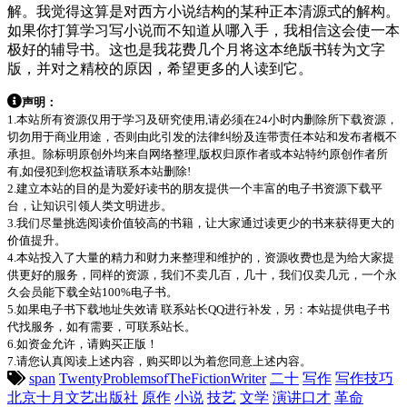
解。我觉得这算是对西方小说结构的某种正本清源式的解构。
如果你打算学习写小说而不知道从哪入手，我相信这会使一本
极好的辅导书。这也是我花费几个月将这本绝版书转为文字
版，并对之精校的原因，希望更多的人读到它。
声明：
1.本站所有资源仅用于学习及研究使用,请必须在24小时内删除所下载资源，
切勿用于商业用途，否则由此引发的法律纠纷及连带责任本站和发布者概不
承担。除标明原创外均来自网络整理,版权归原作者或本站特约原创作者所
有,如侵犯到您权益请联系本站删除!
2.建立本站的目的是为爱好读书的朋友提供一个丰富的电子书资源下载平
台，让知识引领人类文明进步。
3.我们尽量挑选阅读价值较高的书籍，让大家通过读更少的书来获得更大的
价值提升。
4.本站投入了大量的精力和财力来整理和维护的，资源收费也是为给大家提
供更好的服务，同样的资源，我们不卖几百，几十，我们仅卖几元，一个永
久会员能下载全站100%电子书。
5.如果电子书下载地址失效请 联系站长QQ进行补发，另：本站提供电子书
代找服务，如有需要，可联系站长。
6.如资金允许，请购买正版！
7.请您认真阅读上述内容，购买即以为着您同意上述内容。
span
TwentyProblemsofTheFictionWriter
二十
写作
写作技巧
北京十月文艺出版社
原作
小说
技艺
文学
演讲口才
革命