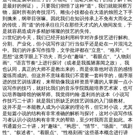
是最好的例证）。只要我们彻悟了这种”道“，我们就能洞察万
物，届时所有的奇技淫巧、雕虫小技都会在大道的烛照之下手
到擒来，纲举目张嘛。因此我们在知识传承上不免有大而化之
的传统，而”道“的传承往往只在那些天才式的人物间发生，于
是就容易造成许多精妙璀璨的技艺的失传。
21世纪的今天，我们已经开始利用科学对许多技艺进行解构、
分割、产业化，但小说写作这门行当似乎还是处在一片混沌之
中。我们的许多写作指导，文学批评都在”立意“、”格局“、”
思想“这类字眼上下功夫，而少在”趣味“、”着眼点“、”人物刻
画“、”语言节奏“上进行探讨（或者是我孤陋寡闻之故）。我
也认同，真正的大师不是教出来的，而是依靠他对语言的感悟
凝练而成的。但这并不意味着我们不需要一套科学的，循序渐
进的技艺训练课程，来帮助像我这样资质平庸的人掌握一点小
说写作的技巧，就好比我们的音乐学院既能培养艺术家，也可
以培养咖啡馆的钢琴师。我觉得约翰·盖利肖的这本《小说写
作技巧二十讲》就是我们所缺乏的技艺训练的入门级教材。
这并不是一本能教人成为小说家的理论书，但它对小说，尤其
是短篇小说的结构有非常准确的解析与探讨，这对小说写作练
习者认识小说结构有非常大的帮助，至少对我而言是如此。本
书通篇分二十讲，对”趣味“、”构思“、”情节“、”场面“、”戏剧
性“、”叙述者“、”着眼点“、”性格刻画“这些基本概念进行讲