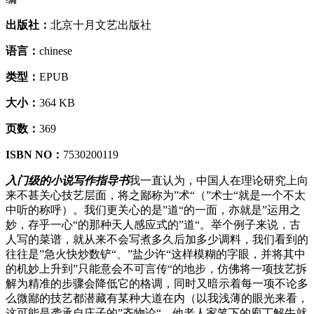
出版社：
北京十月文艺出版社
语言：
chinese
类型：
EPUB
大小：
364 KB
页数：
369
ISBN NO：
7530200119
入门级的小说写作指导书
我一直认为，中国人在理论研究上向
来不甚关心技艺层面，将之鄙称为”术“（”术士“就是一个不太
中听的称呼）。我们更关心的是”道“的一面，亦就是”运用之
妙，存乎一心“的那种天人感应式的”道“。举个例子来说，古
人写的菜谱，就从来不会写煮多久后加多少调料，我们看到的
往往是”急火快炒数铲“、”盐少许“这样模糊的字眼，并将其中
的机妙上升到”只能意会不可言传“的地步，仿佛将一项技艺拆
解为精准的步骤会降低它的格调，同时又暗示着每一项不论多
么微鄙的技艺都潜藏有某种大道在内（以我浅薄的眼光来看，
这可能是袭承自庄子的”齐物论“，他老人家笔下的庖丁解牛就