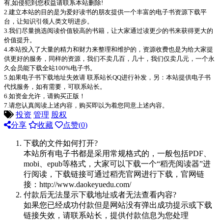
有,如侵犯到您权益请联系本站删除!
2.建立本站的目的是为爱好读书的朋友提供一个丰富的电子书资源下载平
台，让知识引领人类文明进步。
3.我们尽量挑选阅读价值较高的书籍，让大家通过读更少的书来获得更大的
价值提升。
4.本站投入了大量的精力和财力来整理和维护的，资源收费也是为给大家提
供更好的服务，同样的资源，我们不卖几百，几十，我们仅卖几元，一个永
久会员能下载全站100%电子书。
5.如果电子书下载地址失效请 联系站长QQ进行补发，另：本站提供电子书
代找服务，如有需要，可联系站长。
6.如资金允许，请购买正版！
7.请您认真阅读上述内容，购买即以为着您同意上述内容。
投资
管理
股权
分享
收藏
点赞(
0
)
下载的文件如何打开?
本站所有电子书都是采用常规格式的，一般包括PDF、
mobi、epub等格式，大家可以下载一个“稻壳阅读器”进
行阅读，下载链接可通过稻壳官网进行下载，官网链
接：http://www.daokeyuedu.com/
付款后无法显示下载地址或者无法查看内容?
如果您已经成功付款但是网站没有弹出成功提示或下载
链接失效，请联系站长，提供付款信息为您处理