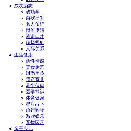
成功励志
成功学
自我提升
名人传记
思维逻辑
演讲口才
职场规则
人际关系
生活健康
两性情感
美食厨艺
时尚美妆
预产育儿
养生保健
医学常识
体育健身
星座占卜
旅行购物
游戏娱乐
宠物园艺
亲子少儿