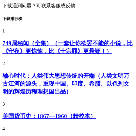
下载遇到问题？可联系客服或反馈
下载排行榜
1
749局秘闻（全集）（一套让你欲罢不能的小说，比
《守夜》更惊悚，比《十宗罪》更悬疑！）
2
轴心时代：人类伟大思想传统的开端（人类文明万
古江河的源头，重现中国、印度、希腊、以色列文
明的辉煌历程理想国出品）
3
美国货币史：1867—1960（精校本）
4