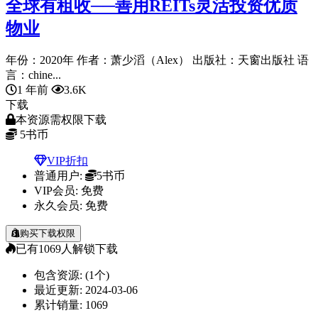
全球有租收──善用REITs灵活投资优质
物业
年份：2020年 作者：萧少滔（Alex） 出版社：天窗出版社 语
言：chine...
1 年前
3.6K
下载
本资源需权限下载
5
书币
VIP折扣
普通用户:
5书币
VIP会员:
免费
永久会员:
免费
购买下载权限
已有
1069
人解锁下载
包含资源:
(1个)
最近更新:
2024-03-06
累计销量:
1069