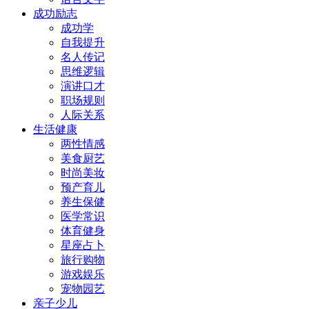
成功励志
成功学
自我提升
名人传记
思维逻辑
演讲口才
职场规则
人际关系
生活健康
两性情感
美食厨艺
时尚美妆
预产育儿
养生保健
医学常识
体育健身
星座占卜
旅行购物
游戏娱乐
宠物园艺
亲子少儿