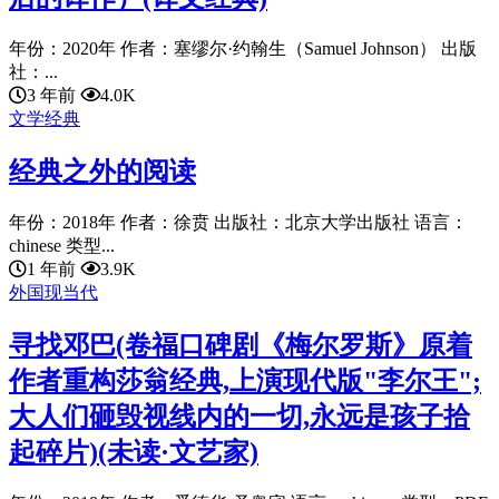
年份：2020年 作者：塞缪尔·约翰生（Samuel Johnson） 出版
社：...
3 年前
4.0K
文学经典
经典之外的阅读
年份：2018年 作者：徐贲 出版社：北京大学出版社 语言：
chinese 类型...
1 年前
3.9K
外国现当代
寻找邓巴(卷福口碑剧《梅尔罗斯》原着
作者重构莎翁经典,上演现代版"李尔王";
大人们砸毁视线内的一切,永远是孩子拾
起碎片)(未读·文艺家)