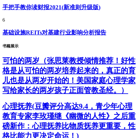
手把手教你读财报2021(新准则升级版)
6
基础设施REITs对基建行业影响分析报告
书籍展示
可怕的两岁（张思莱教授倾情推荐！好性
格是从可怕的两岁培养起来的，真正的育
儿也是从两岁开始的！美国家庭心理学家
写给家长的两岁孩子正面管教圣经。）
心理抚养(豆瓣评分高达9.4，青少年心理
教育专家李玫瑾继《幽微的人性》之后重
磅新作：心理抚养比物质抚养更重要，性
格比能力更决定命运！)