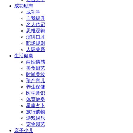
成功励志
成功学
自我提升
名人传记
思维逻辑
演讲口才
职场规则
人际关系
生活健康
两性情感
美食厨艺
时尚美妆
预产育儿
养生保健
医学常识
体育健身
星座占卜
旅行购物
游戏娱乐
宠物园艺
亲子少儿