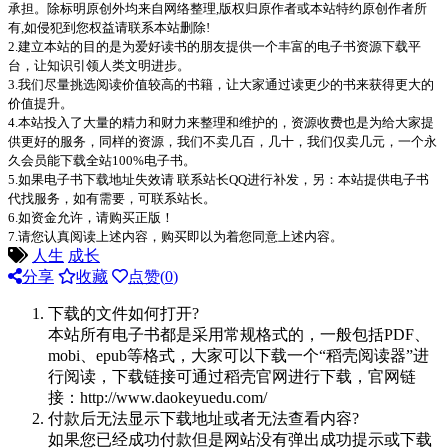
承担。除标明原创外均来自网络整理,版权归原作者或本站特约原创作者所
有,如侵犯到您权益请联系本站删除!
2.建立本站的目的是为爱好读书的朋友提供一个丰富的电子书资源下载平
台，让知识引领人类文明进步。
3.我们尽量挑选阅读价值较高的书籍，让大家通过读更少的书来获得更大的
价值提升。
4.本站投入了大量的精力和财力来整理和维护的，资源收费也是为给大家提
供更好的服务，同样的资源，我们不卖几百，几十，我们仅卖几元，一个永
久会员能下载全站100%电子书。
5.如果电子书下载地址失效请 联系站长QQ进行补发，另：本站提供电子书
代找服务，如有需要，可联系站长。
6.如资金允许，请购买正版！
7.请您认真阅读上述内容，购买即以为着您同意上述内容。
人生
成长
分享
收藏
点赞(
0
)
下载的文件如何打开?
本站所有电子书都是采用常规格式的，一般包括PDF、
mobi、epub等格式，大家可以下载一个“稻壳阅读器”进
行阅读，下载链接可通过稻壳官网进行下载，官网链
接：http://www.daokeyuedu.com/
付款后无法显示下载地址或者无法查看内容?
如果您已经成功付款但是网站没有弹出成功提示或下载