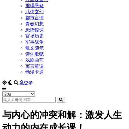
推理悬疑
武侠玄幻
都市言情
青春幻想
恐怖惊悚
官场历史
军事战争
散文随笔
诗词歌赋
戏剧曲艺
寓言童话
动漫卡通
登录
与内心的冲突和解：激发人生
动力的内在成长课！