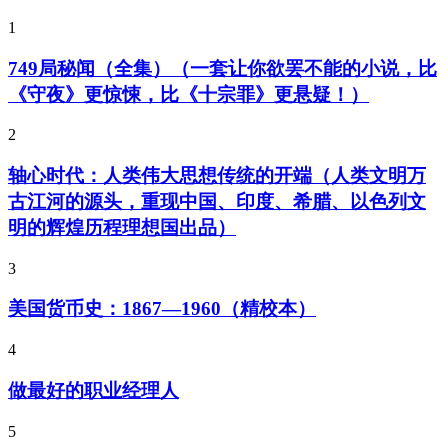
1
749局秘闻（全集）（一套让你欲罢不能的小说，比
《守夜》更惊悚，比《十宗罪》更悬疑！）
2
轴心时代：人类伟大思想传统的开端（人类文明万
古江河的源头，重现中国、印度、希腊、以色列文
明的辉煌历程理想国出品）
3
美国货币史：1867—1960（精校本）
4
做最好的职业经理人
5