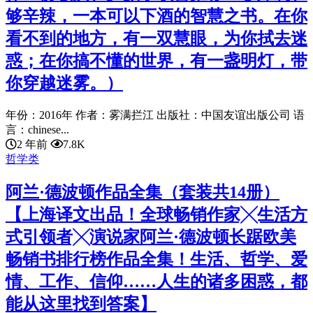
够辛辣，一本可以下酒的智慧之书。在你
看不到的地方，有一双慧眼，为你拭去迷
惑；在你搞不懂的世界，有一盏明灯，带
你穿越迷雾。）
年份：2016年 作者：雾满拦江 出版社：中国友谊出版公司 语
言：chinese...
2 年前
7.8K
哲学类
阿兰·德波顿作品全集（套装共14册）
【上海译文出品！全球畅销作家╳生活方
式引领者╳演说家阿兰·德波顿长踞欧美
畅销书排行榜作品全集！生活、哲学、爱
情、工作、信仰……人生的诸多困惑，都
能从这里找到答案】