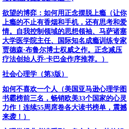
欲望的博弈：如何用正念摆脱上瘾（让你
上瘾的不止有香烟和手机，还有思考和爱
情。自我控制领域的思想领袖、马萨诸塞
大学医学院主任、国际知名成瘾训练专家
贾德森·布鲁尔博士权威之作。正念减压
疗法创始人乔·卡巴金作序推荐。）
社会心理学（第3版）
如何不喜欢一个人（美国亚马逊心理学图
书霸榜前三名，畅销欧美33个国家的心灵
力作！连续55周席卷各大读书榜单，震撼
来袭！）