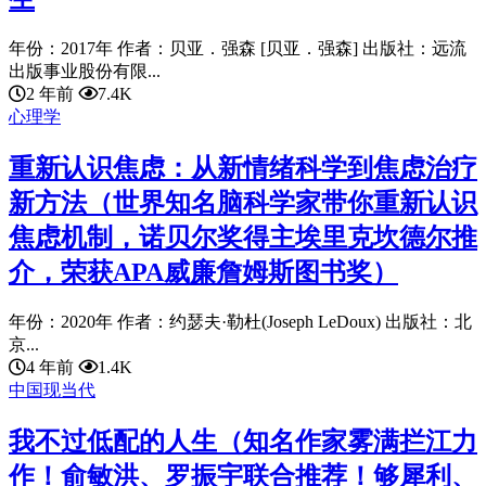
年份：2017年 作者：贝亚．强森 [贝亚．强森] 出版社：远流
出版事业股份有限...
2 年前
7.4K
心理学
重新认识焦虑：从新情绪科学到焦虑治疗
新方法（世界知名脑科学家带你重新认识
焦虑机制，诺贝尔奖得主埃里克坎德尔推
介，荣获APA威廉詹姆斯图书奖）
年份：2020年 作者：约瑟夫·勒杜(Joseph LeDoux) 出版社：北
京...
4 年前
1.4K
中国现当代
我不过低配的人生（知名作家雾满拦江力
作！俞敏洪、罗振宇联合推荐！够犀利、