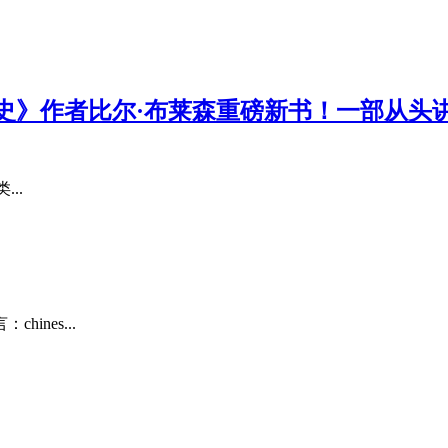
史》作者比尔·布莱森重磅新书！一部从头
...
ines...