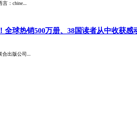
chine...
全球热销500万册、38国读者从中收获
合出版公司...