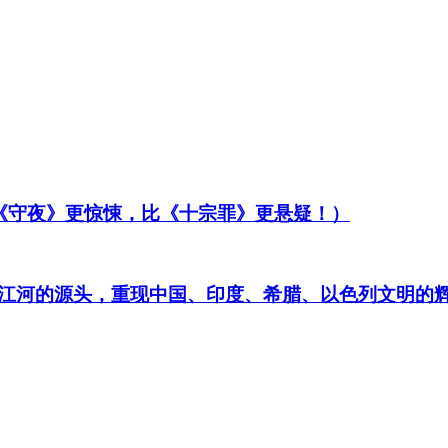
比《守夜》更惊悚，比《十宗罪》更悬疑！）
江河的源头，重现中国、印度、希腊、以色列文明的