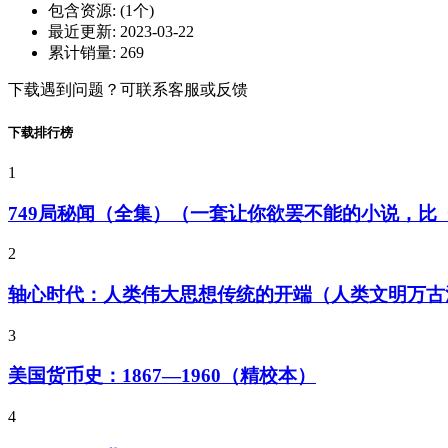
包含资源:
(1个)
最近更新:
2023-03-22
累计销量:
269
下载遇到问题？可联系客服或反馈
下载排行榜
1
749局秘闻（全集）（一套让你欲罢不能的小说，
2
轴心时代：人类伟大思想传统的开端（人类文明万古
3
美国货币史：1867—1960（精校本）
4