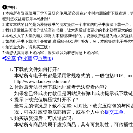
声明：
1.本站所有资源仅用于学习及研究使用,请必须在24小时内删除所下载资源
犯到您权益请联系本站删除!
2.建立本站的目的是为爱好读书的朋友提供一个丰富的电子书资源下载平台
3.我们尽量挑选阅读价值较高的书籍，让大家通过读更少的书来获得更大的
4.本站投入了大量的精力和财力来整理和维护的，资源收费也是为给大家提供
5.如果电子书下载地址失效请 联系站长QQ进行补发，另：本站提供电子书
6.如资金允许，请购买正版！
7.请您认真阅读上述内容，购买即以为着您同意上述内容。
分享
收藏
点赞(
0
)
下载的文件如何打开?
本站所有电子书都是采用常规格式的，一般包括PDF、mo
http://www.daokeyuedu.com/
付款后无法显示下载地址或者无法查看内容?
如果您已经成功付款但是网站没有弹出成功提示或下载链
提示下载完但解压或打开不了?
最常见的情况是下载不完整: 可对比下载完压缩包的与网
况，可在对应资源底部留言，或在个人中心
提交工单
。
购买该资源后，可以退款吗?
本站所有商品均属于虚拟商品，具有可复制性，可传播性