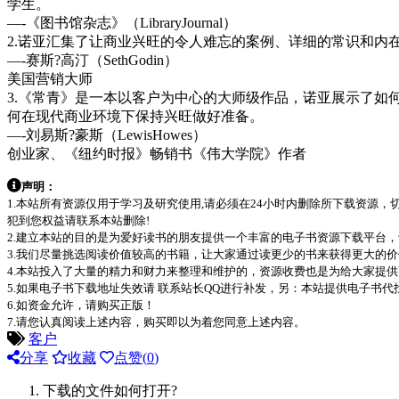
学生。
—-《图书馆杂志》（LibraryJournal）
2.诺亚汇集了让商业兴旺的令人难忘的案例、详细的常识和内
—-赛斯?高汀（SethGodin）
美国营销大师
3.《常青》是一本以客户为中心的大师级作品，诺亚展示了如
何在现代商业环境下保持兴旺做好准备。
—-刘易斯?豪斯（LewisHowes）
创业家、《纽约时报》畅销书《伟大学院》作者
声明：
1.本站所有资源仅用于学习及研究使用,请必须在24小时内删除所下载资源
犯到您权益请联系本站删除!
2.建立本站的目的是为爱好读书的朋友提供一个丰富的电子书资源下载平台
3.我们尽量挑选阅读价值较高的书籍，让大家通过读更少的书来获得更大的
4.本站投入了大量的精力和财力来整理和维护的，资源收费也是为给大家提供
5.如果电子书下载地址失效请 联系站长QQ进行补发，另：本站提供电子书
6.如资金允许，请购买正版！
7.请您认真阅读上述内容，购买即以为着您同意上述内容。
客户
分享
收藏
点赞(
0
)
下载的文件如何打开?