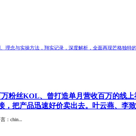
则、理念与实操方法，翔实记录，深度解析，全面再现芒格独特
百万粉丝KOL、曾打造单月营收百万的线
接，把产品迅速好价卖出去。叶云燕、李致
chin...