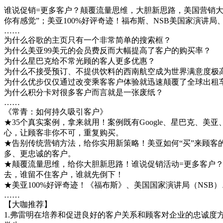
谁说促销=更多客户？颠覆流量思维，大胆新思路，美国营销大
你有感觉”；美亚100%好评奇迹！福布斯、NSB美国家演讲局、F
……
为什么谷歌的主页只有一个非常简单的搜索框？
为什么美亚99美元的会员费反而大幅提高了客户的购买率？
为什么星巴克给不常光顾的客人更多优惠？
为什么不接受预订、不提供饮料的西南航空成为世界满意度极
为什么优步仅仅通过改变乘客客户体验就迅速颠覆了全球出租
为什么积分卡对很多客户而言就是一张废纸？
……
《常青：如何持久吸引客户》
★35个真实案例，拿来就用！案例既有Google、星巴克、美
心，让顾客非你不可，重复购买。
★告别传统营销方法，给你实用新策略！美亚如何“买”来顾客的
多、更忠诚的客户。
★颠覆流量思维，给你大胆新思路！谁说促销活动=更多客户？
去，谁留不住客户，谁就先倒下！
★美亚100%好评奇迹！《福布斯》、美国国家演讲局（NSB）、
……
【大咖推荐】
1.弗雷明在培养和促进良好的客户关系和顾客对企业的忠诚