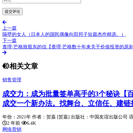
上一篇
隔壁的女人（日本人的国民偶像向田邦子短篇杰作精选。）
下一篇
查理·芒格致股东的信【查理·芒格数十年来关于价值投资的原
相关文章
销售管理
成交力：成为批量签单高手的3个秘诀【
成交一个新办法。找舞台、立信任、建链
年份：2021年 作者：贺嘉 [贺嘉] 出版社：中国友谊出版公司 语言：
2 年前
6.4K
网络营销