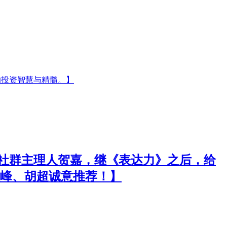
的投资智慧与精髓。】
上社群主理人贺嘉，继《表达力》之后，给
峰、胡超诚意推荐！】