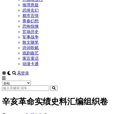
推理悬疑
武侠玄幻
都市言情
青春幻想
恐怖惊悚
官场历史
军事战争
散文随笔
诗词歌赋
戏剧曲艺
寓言童话
动漫卡通
登录
辛亥革命实绩史料汇编组织卷