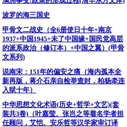
满洲事变:政策的形成过程(清华东方文库)
波罗的海三国史
甲骨文二战史（全6册使日十年+南京
1937+中国1945+未了中国缘+国民党高层
的派系政治（修订本）+中国之翼）(甲骨
文系列)
说南宋：151年的偏安之痛（海内孤本全
新再版，蒋介石亲自检举查封，柏杨牵连
入狱十年）
中华思想文化术语(历史+哲学+文艺)(套
装共3卷)（叶嘉莹、张岂之等着名学者担
任顾问，艾恺、安乐哲等汉学家审订译