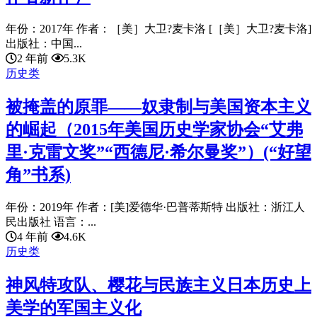
年份：2017年 作者：［美］大卫?麦卡洛 [［美］大卫?麦卡洛]
出版社：中国...
2 年前
5.3K
历史类
被掩盖的原罪——奴隶制与美国资本主义
的崛起（2015年美国历史学家协会“艾弗
里·克雷文奖”“西德尼·希尔曼奖”）(“好望
角”书系)
年份：2019年 作者：[美]爱德华·巴普蒂斯特 出版社：浙江人
民出版社 语言：...
4 年前
4.6K
历史类
神风特攻队、樱花与民族主义日本历史上
美学的军国主义化