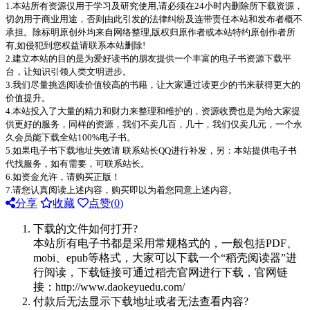
1.本站所有资源仅用于学习及研究使用,请必须在24小时内删除所下载资源，
切勿用于商业用途，否则由此引发的法律纠纷及连带责任本站和发布者概不
承担。除标明原创外均来自网络整理,版权归原作者或本站特约原创作者所
有,如侵犯到您权益请联系本站删除!
2.建立本站的目的是为爱好读书的朋友提供一个丰富的电子书资源下载平
台，让知识引领人类文明进步。
3.我们尽量挑选阅读价值较高的书籍，让大家通过读更少的书来获得更大的
价值提升。
4.本站投入了大量的精力和财力来整理和维护的，资源收费也是为给大家提
供更好的服务，同样的资源，我们不卖几百，几十，我们仅卖几元，一个永
久会员能下载全站100%电子书。
5.如果电子书下载地址失效请 联系站长QQ进行补发，另：本站提供电子书
代找服务，如有需要，可联系站长。
6.如资金允许，请购买正版！
7.请您认真阅读上述内容，购买即以为着您同意上述内容。
分享
收藏
点赞(
0
)
下载的文件如何打开?
本站所有电子书都是采用常规格式的，一般包括PDF、
mobi、epub等格式，大家可以下载一个“稻壳阅读器”进
行阅读，下载链接可通过稻壳官网进行下载，官网链
接：http://www.daokeyuedu.com/
付款后无法显示下载地址或者无法查看内容?