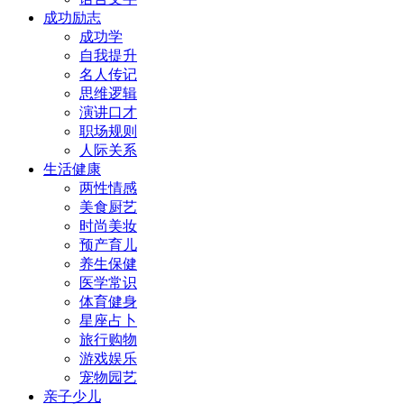
成功励志
成功学
自我提升
名人传记
思维逻辑
演讲口才
职场规则
人际关系
生活健康
两性情感
美食厨艺
时尚美妆
预产育儿
养生保健
医学常识
体育健身
星座占卜
旅行购物
游戏娱乐
宠物园艺
亲子少儿