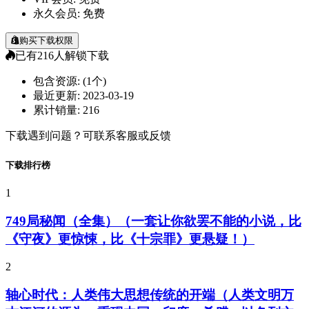
永久会员:
免费
购买下载权限
已有
216
人解锁下载
包含资源:
(1个)
最近更新:
2023-03-19
累计销量:
216
下载遇到问题？可联系客服或反馈
下载排行榜
1
749局秘闻（全集）（一套让你欲罢不能的小说，比
《守夜》更惊悚，比《十宗罪》更悬疑！）
2
轴心时代：人类伟大思想传统的开端（人类文明万