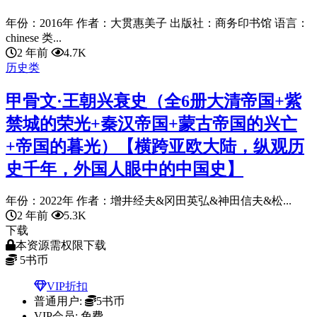
年份：2016年 作者：大贯惠美子 出版社：商务印书馆 语言：
chinese 类...
2 年前
4.7K
历史类
甲骨文·王朝兴衰史（全6册大清帝国+紫
禁城的荣光+秦汉帝国+蒙古帝国的兴亡
+帝国的暮光）【横跨亚欧大陆，纵观历
史千年，外国人眼中的中国史】
年份：2022年 作者：增井经夫&冈田英弘&神田信夫&松...
2 年前
5.3K
下载
本资源需权限下载
5
书币
VIP折扣
普通用户:
5书币
VIP会员:
免费