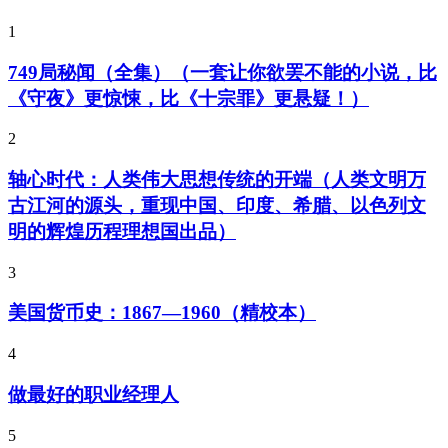
1
749局秘闻（全集）（一套让你欲罢不能的小说，比
《守夜》更惊悚，比《十宗罪》更悬疑！）
2
轴心时代：人类伟大思想传统的开端（人类文明万
古江河的源头，重现中国、印度、希腊、以色列文
明的辉煌历程理想国出品）
3
美国货币史：1867—1960（精校本）
4
做最好的职业经理人
5