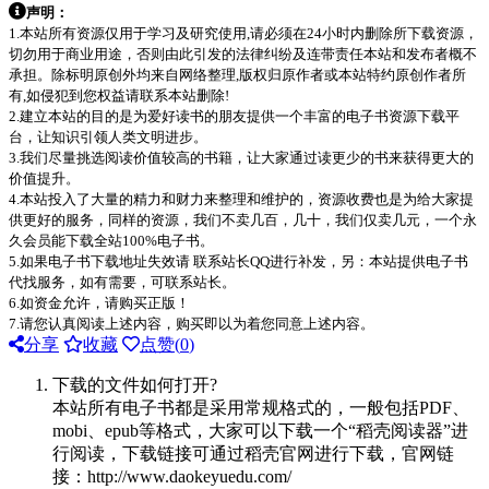
声明：
1.本站所有资源仅用于学习及研究使用,请必须在24小时内删除所下载资源，
切勿用于商业用途，否则由此引发的法律纠纷及连带责任本站和发布者概不
承担。除标明原创外均来自网络整理,版权归原作者或本站特约原创作者所
有,如侵犯到您权益请联系本站删除!
2.建立本站的目的是为爱好读书的朋友提供一个丰富的电子书资源下载平
台，让知识引领人类文明进步。
3.我们尽量挑选阅读价值较高的书籍，让大家通过读更少的书来获得更大的
价值提升。
4.本站投入了大量的精力和财力来整理和维护的，资源收费也是为给大家提
供更好的服务，同样的资源，我们不卖几百，几十，我们仅卖几元，一个永
久会员能下载全站100%电子书。
5.如果电子书下载地址失效请 联系站长QQ进行补发，另：本站提供电子书
代找服务，如有需要，可联系站长。
6.如资金允许，请购买正版！
7.请您认真阅读上述内容，购买即以为着您同意上述内容。
分享
收藏
点赞(
0
)
下载的文件如何打开?
本站所有电子书都是采用常规格式的，一般包括PDF、
mobi、epub等格式，大家可以下载一个“稻壳阅读器”进
行阅读，下载链接可通过稻壳官网进行下载，官网链
接：http://www.daokeyuedu.com/