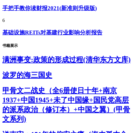
手把手教你读财报2021(新准则升级版)
6
基础设施REITs对基建行业影响分析报告
书籍展示
满洲事变:政策的形成过程(清华东方文库)
波罗的海三国史
甲骨文二战史（全6册使日十年+南京
1937+中国1945+未了中国缘+国民党高层
的派系政治（修订本）+中国之翼）(甲骨
文系列)