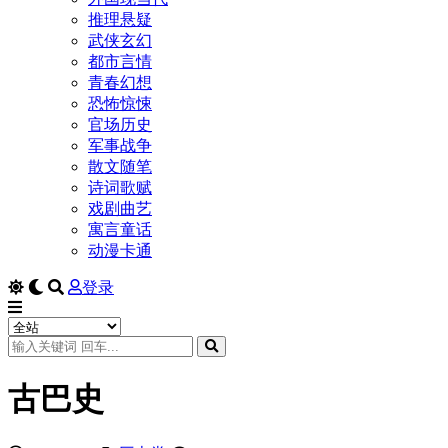
推理悬疑
武侠玄幻
都市言情
青春幻想
恐怖惊悚
官场历史
军事战争
散文随笔
诗词歌赋
戏剧曲艺
寓言童话
动漫卡通
登录
古巴史