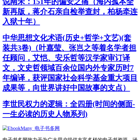
说南宋：151年的偏安之痛（海内孤本全
新再版，蒋介石亲自检举查封，柏杨牵连
入狱十年）
中华思想文化术语(历史+哲学+文艺)(套
装共3卷)（叶嘉莹、张岂之等着名学者担
任顾问，艾恺、安乐哲等汉学家审订译
文，文史哲领域百余位国内外专家历时7
年编译，获评国家社会科学基金重大项目
成果等，向世界讲好中国故事的支点）
李世民权力的逻辑：全四册(时间的侧面-
一生必读的历史人物系列)
电子书多网致力于为广大用户提供丰富多样的电子书资源，涵