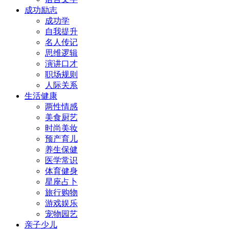
成功励志
成功学
自我提升
名人传记
思维逻辑
演讲口才
职场规则
人际关系
生活健康
两性情感
美食厨艺
时尚美妆
预产育儿
养生保健
医学常识
体育健身
星座占卜
旅行购物
游戏娱乐
宠物园艺
亲子少儿