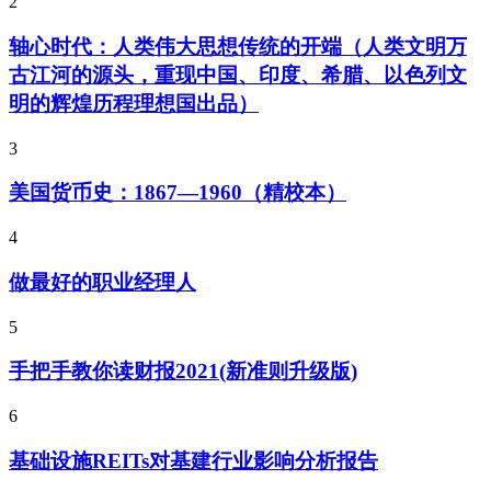
2
轴心时代：人类伟大思想传统的开端（人类文明万
古江河的源头，重现中国、印度、希腊、以色列文
明的辉煌历程理想国出品）
3
美国货币史：1867—1960（精校本）
4
做最好的职业经理人
5
手把手教你读财报2021(新准则升级版)
6
基础设施REITs对基建行业影响分析报告