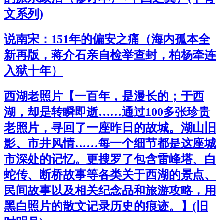
文系列)
说南宋：151年的偏安之痛（海内孤本全
新再版，蒋介石亲自检举查封，柏杨牵连
入狱十年）
西湖老照片【一百年，是漫长的；于西
湖，却是转瞬即逝……通过100多张珍贵
老照片，寻回了一座昨日的故城。湖山旧
影、市井风情……每一个细节都是这座城
市深处的记忆。更搜罗了包含雷峰塔、白
蛇传、断桥故事等各类关于西湖的景点、
民间故事以及相关纪念品和旅游攻略，用
黑白照片的散文记录历史的痕迹。】(旧