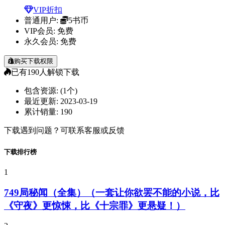
VIP折扣
普通用户:
5书币
VIP会员:
免费
永久会员:
免费
购买下载权限
已有
190
人解锁下载
包含资源:
(1个)
最近更新:
2023-03-19
累计销量:
190
下载遇到问题？可联系客服或反馈
下载排行榜
1
749局秘闻（全集）（一套让你欲罢不能的小说，比
《守夜》更惊悚，比《十宗罪》更悬疑！）