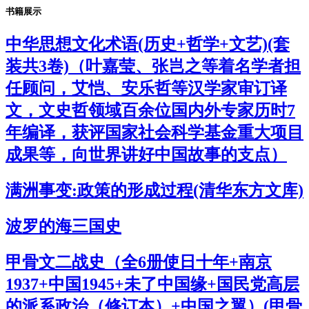
书籍展示
中华思想文化术语(历史+哲学+文艺)(套
装共3卷)（叶嘉莹、张岂之等着名学者担
任顾问，艾恺、安乐哲等汉学家审订译
文，文史哲领域百余位国内外专家历时7
年编译，获评国家社会科学基金重大项目
成果等，向世界讲好中国故事的支点）
满洲事变:政策的形成过程(清华东方文库)
波罗的海三国史
甲骨文二战史（全6册使日十年+南京
1937+中国1945+未了中国缘+国民党高层
的派系政治（修订本）+中国之翼）(甲骨