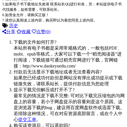
5.如果电子书下载地址失效请 联系站长QQ进行补发，另：本站提供电子书
代找服务，如有需要，可联系站长。
6.如资金允许，请购买正版！
7.请您认真阅读上述内容，购买即以为着您同意上述内容。
历史
分享
收藏
点赞(
0
)
下载的文件如何打开?
本站所有电子书都是采用常规格式的，一般包括PDF、
mobi、epub等格式，大家可以下载一个“稻壳阅读器”进
行阅读，下载链接可通过稻壳官网进行下载，官网链
接：http://www.daokeyuedu.com/
付款后无法显示下载地址或者无法查看内容?
如果您已经成功付款但是网站没有弹出成功提示或下载
链接失效，请联系站长，提供付款信息为您处理
提示下载完但解压或打开不了?
最常见的情况是下载不完整: 可对比下载完压缩包的与网
盘上的容量，若小于网盘提示的容量则是这个原因。这
是浏览器下载的bug，建议用百度网盘软件或迅雷下载。
若排除这种情况，可在对应资源底部留言，或在个人中
心
提交工单
。
购买该资源后，可以退款吗?