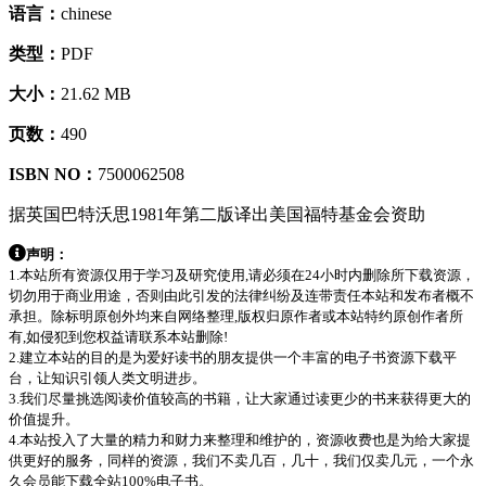
语言：
chinese
类型：
PDF
大小：
21.62 MB
页数：
490
ISBN NO：
7500062508
据英国巴特沃思1981年第二版译出美国福特基金会资助
声明：
1.本站所有资源仅用于学习及研究使用,请必须在24小时内删除所下载资源，
切勿用于商业用途，否则由此引发的法律纠纷及连带责任本站和发布者概不
承担。除标明原创外均来自网络整理,版权归原作者或本站特约原创作者所
有,如侵犯到您权益请联系本站删除!
2.建立本站的目的是为爱好读书的朋友提供一个丰富的电子书资源下载平
台，让知识引领人类文明进步。
3.我们尽量挑选阅读价值较高的书籍，让大家通过读更少的书来获得更大的
价值提升。
4.本站投入了大量的精力和财力来整理和维护的，资源收费也是为给大家提
供更好的服务，同样的资源，我们不卖几百，几十，我们仅卖几元，一个永
久会员能下载全站100%电子书。