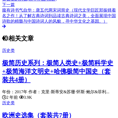
下一篇
腹有诗书气自华：唐五代两宋词简史（现代文学巨匠郑振铎着
名之作！从了解古典诗词到品读古典诗词之美，全面展现中国
诗歌的精髓与中国诗词人的风貌，寻中华文化之基因。）
相关文章
历史类
极简历史系列：极简人类史+极简科学史
+极简海洋文明史+哈佛极简中国史（套
装共4册）
年份：2017年 作者：克里·斯蒂安&苏珊·怀斯·鲍尔&菲利...
2 年前
3.9K
历史类
欧洲史选集（套装共7册）