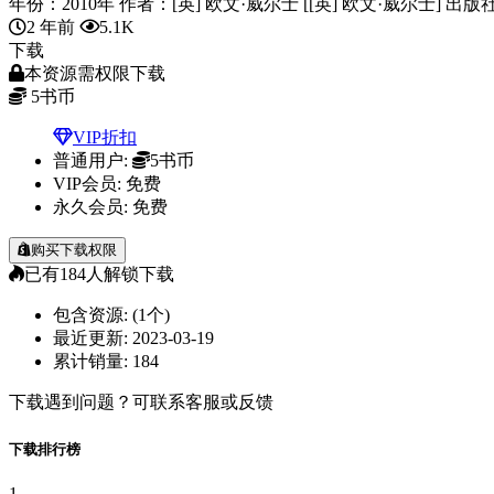
年份：2010年 作者：[英] 欧文·威尔士 [[英] 欧文·威尔士] 出版社：
2 年前
5.1K
下载
本资源需权限下载
5
书币
VIP折扣
普通用户:
5书币
VIP会员:
免费
永久会员:
免费
购买下载权限
已有
184
人解锁下载
包含资源:
(1个)
最近更新:
2023-03-19
累计销量:
184
下载遇到问题？可联系客服或反馈
下载排行榜
1