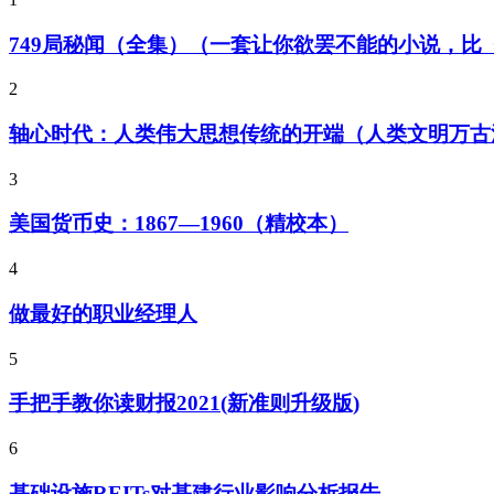
749局秘闻（全集）（一套让你欲罢不能的小说，
2
轴心时代：人类伟大思想传统的开端（人类文明万古
3
美国货币史：1867—1960（精校本）
4
做最好的职业经理人
5
手把手教你读财报2021(新准则升级版)
6
基础设施REITs对基建行业影响分析报告