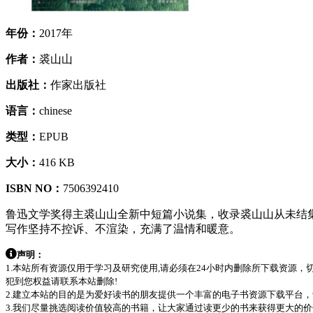
年份：
2017年
作者：
裘山山
出版社：
作家出版社
语言：
chinese
类型：
EPUB
大小：
416 KB
ISBN NO：
7506392410
鲁迅文学奖得主裘山山全新中短篇小说集，收录裘山山从未结
写作坚持不控诉、不渲染，充满了温情和暖意。
声明：
1.本站所有资源仅用于学习及研究使用,请必须在24小时内删除所下载资源
犯到您权益请联系本站删除!
2.建立本站的目的是为爱好读书的朋友提供一个丰富的电子书资源下载平台
3.我们尽量挑选阅读价值较高的书籍，让大家通过读更少的书来获得更大的