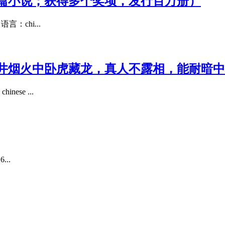
篇小说；获得多个奖项，发行百万册）
：chi...
井烟火中卧虎藏龙，真人不露相，能耐暗中
se ...
..