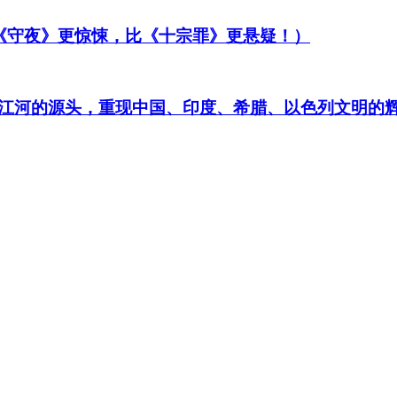
比《守夜》更惊悚，比《十宗罪》更悬疑！）
江河的源头，重现中国、印度、希腊、以色列文明的