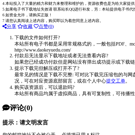
4.本站投入了大量的精力和财力来整理和维护的，资源收费也是为给大家提供
5.如果电子书下载地址失效请 联系站长QQ进行补发，另：本站提供电子书
6.如资金允许，请购买正版！
7.请您认真阅读上述内容，购买即以为着您同意上述内容。
分享
收藏
点赞(
0
)
下载的文件如何打开?
本站所有电子书都是采用常规格式的，一般包括PDF、mo
http://www.daokeyuedu.com/
付款后无法显示下载地址或者无法查看内容?
如果您已经成功付款但是网站没有弹出成功提示或下载链
提示下载完但解压或打开不了?
最常见的情况是下载不完整: 可对比下载完压缩包的与网
况，可在对应资源底部留言，或在个人中心
提交工单
。
购买该资源后，可以退款吗?
本站所有商品均属于虚拟商品，具有可复制性，可传播性
评论(0)
提示：请文明发言
您的邮箱地址不会被公开。
必填项已用
*
标注