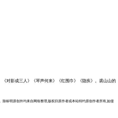
》《对影成三人》《琴声何来》《红围巾》《隐疾》。裘山山的
。除标明原创外均来自网络整理,版权归原作者或本站特约原创作者所有,如侵