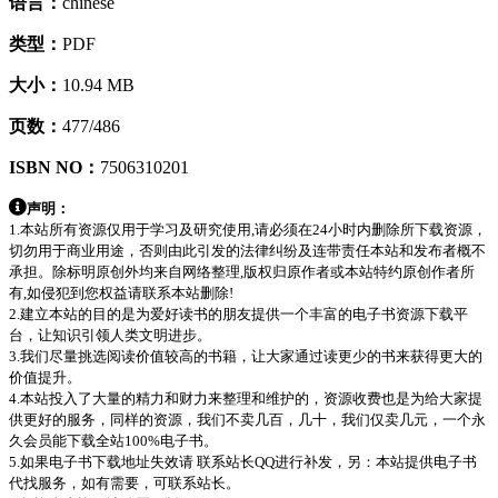
语言：
chinese
类型：
PDF
大小：
10.94 MB
页数：
477/486
ISBN NO：
7506310201
声明：
1.本站所有资源仅用于学习及研究使用,请必须在24小时内删除所下载资源，
切勿用于商业用途，否则由此引发的法律纠纷及连带责任本站和发布者概不
承担。除标明原创外均来自网络整理,版权归原作者或本站特约原创作者所
有,如侵犯到您权益请联系本站删除!
2.建立本站的目的是为爱好读书的朋友提供一个丰富的电子书资源下载平
台，让知识引领人类文明进步。
3.我们尽量挑选阅读价值较高的书籍，让大家通过读更少的书来获得更大的
价值提升。
4.本站投入了大量的精力和财力来整理和维护的，资源收费也是为给大家提
供更好的服务，同样的资源，我们不卖几百，几十，我们仅卖几元，一个永
久会员能下载全站100%电子书。
5.如果电子书下载地址失效请 联系站长QQ进行补发，另：本站提供电子书
代找服务，如有需要，可联系站长。