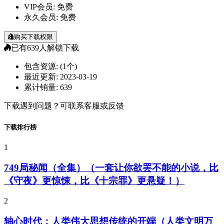
VIP会员:
免费
永久会员:
免费
购买下载权限
已有
639
人解锁下载
包含资源:
(1个)
最近更新:
2023-03-19
累计销量:
639
下载遇到问题？可联系客服或反馈
下载排行榜
1
749局秘闻（全集）（一套让你欲罢不能的小说，比
《守夜》更惊悚，比《十宗罪》更悬疑！）
2
轴心时代：人类伟大思想传统的开端（人类文明万