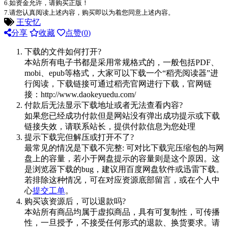
6.如资金允许，请购买正版！
7.请您认真阅读上述内容，购买即以为着您同意上述内容。
王安忆
分享
收藏
点赞(
0
)
下载的文件如何打开?
本站所有电子书都是采用常规格式的，一般包括PDF、
mobi、epub等格式，大家可以下载一个“稻壳阅读器”进
行阅读，下载链接可通过稻壳官网进行下载，官网链
接：http://www.daokeyuedu.com/
付款后无法显示下载地址或者无法查看内容?
如果您已经成功付款但是网站没有弹出成功提示或下载
链接失效，请联系站长，提供付款信息为您处理
提示下载完但解压或打开不了?
最常见的情况是下载不完整: 可对比下载完压缩包的与网
盘上的容量，若小于网盘提示的容量则是这个原因。这
是浏览器下载的bug，建议用百度网盘软件或迅雷下载。
若排除这种情况，可在对应资源底部留言，或在个人中
心
提交工单
。
购买该资源后，可以退款吗?
本站所有商品均属于虚拟商品，具有可复制性，可传播
性，一旦授予，不接受任何形式的退款、换货要求。请