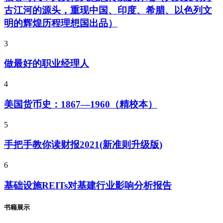
古江河的源头，重现中国、印度、希腊、以色列文
明的辉煌历程理想国出品）
3
做最好的职业经理人
4
美国货币史：1867—1960（精校本）
5
手把手教你读财报2021(新准则升级版)
6
基础设施REITs对基建行业影响分析报告
书籍展示