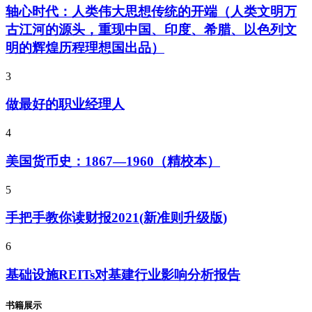
轴心时代：人类伟大思想传统的开端（人类文明万
古江河的源头，重现中国、印度、希腊、以色列文
明的辉煌历程理想国出品）
3
做最好的职业经理人
4
美国货币史：1867—1960（精校本）
5
手把手教你读财报2021(新准则升级版)
6
基础设施REITs对基建行业影响分析报告
书籍展示