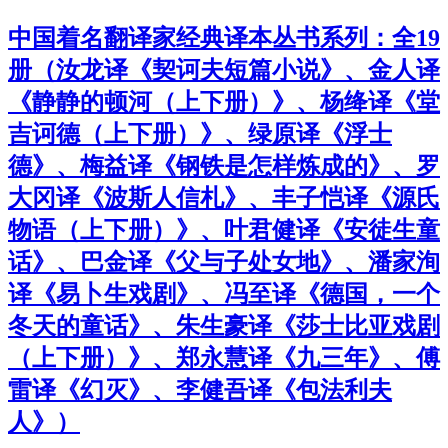
中国着名翻译家经典译本丛书系列：全19
册（汝龙译《契诃夫短篇小说》、金人译
《静静的顿河（上下册）》、杨绛译《堂
吉诃德（上下册）》、绿原译《浮士
德》、梅益译《钢铁是怎样炼成的》、罗
大冈译《波斯人信札》、丰子恺译《源氏
物语（上下册）》、叶君健译《安徒生童
话》、巴金译《父与子处女地》、潘家洵
译《易卜生戏剧》、冯至译《德国，一个
冬天的童话》、朱生豪译《莎士比亚戏剧
（上下册）》、郑永慧译《九三年》、傅
雷译《幻灭》、李健吾译《包法利夫
人》）