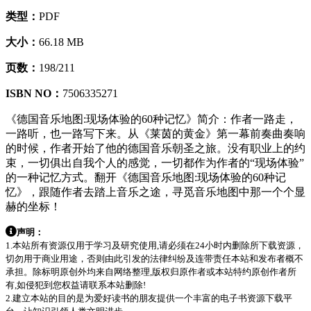
类型：
PDF
大小：
66.18 MB
页数：
198/211
ISBN NO：
7506335271
《德国音乐地图:现场体验的60种记忆》简介：作者一路走，
一路听，也一路写下来。从《莱茵的黄金》第一幕前奏曲奏响
的时候，作者开始了他的德国音乐朝圣之旅。没有职业上的约
束，一切俱出自我个人的感觉，一切都作为作者的“现场体验”
的一种记忆方式。翻开《德国音乐地图:现场体验的60种记
忆》，跟随作者去踏上音乐之途，寻觅音乐地图中那一个个显
赫的坐标！
声明：
1.本站所有资源仅用于学习及研究使用,请必须在24小时内删除所下载资源，
切勿用于商业用途，否则由此引发的法律纠纷及连带责任本站和发布者概不
承担。除标明原创外均来自网络整理,版权归原作者或本站特约原创作者所
有,如侵犯到您权益请联系本站删除!
2.建立本站的目的是为爱好读书的朋友提供一个丰富的电子书资源下载平