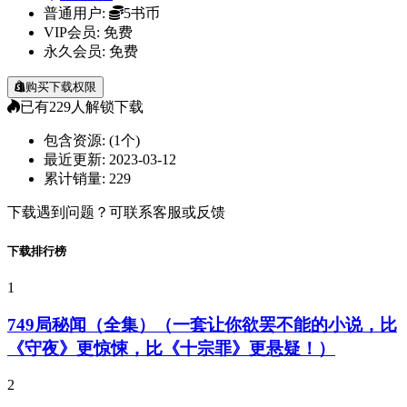
普通用户:
5书币
VIP会员:
免费
永久会员:
免费
购买下载权限
已有
229
人解锁下载
包含资源:
(1个)
最近更新:
2023-03-12
累计销量:
229
下载遇到问题？可联系客服或反馈
下载排行榜
1
749局秘闻（全集）（一套让你欲罢不能的小说，比
《守夜》更惊悚，比《十宗罪》更悬疑！）
2