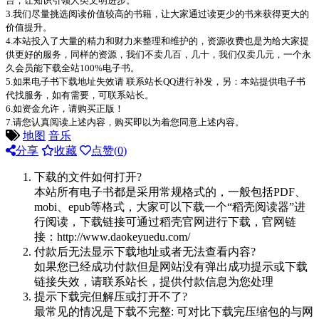
台，让知识引领人类文明进步。
3.我们尽量挑选阅读价值较高的书籍，让大家通过读更少的书来获得更大的
价值提升。
4.本站投入了大量的精力和财力来整理和维护的，资源收费也是为给大家提
供更好的服务，同样的资源，我们不卖几百，几十，我们仅卖几元，一个永
久会员能下载全站100%电子书。
5.如果电子书下载地址失效请 联系站长QQ进行补发，另：本站提供电子书
代找服务，如有需要，可联系站长。
6.如资金允许，请购买正版！
7.请您认真阅读上述内容，购买即以为着您同意上述内容。
地图
音乐
分享
收藏
点赞(
0
)
下载的文件如何打开?
本站所有电子书都是采用常规格式的，一般包括PDF、
mobi、epub等格式，大家可以下载一个“稻壳阅读器”进
行阅读，下载链接可通过稻壳官网进行下载，官网链
接：http://www.daokeyuedu.com/
付款后无法显示下载地址或者无法查看内容?
如果您已经成功付款但是网站没有弹出成功提示或下载
链接失效，请联系站长，提供付款信息为您处理
提示下载完但解压或打开不了?
最常见的情况是下载不完整: 可对比下载完压缩包的与网