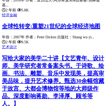
年份：2018年 作者：亚历山大?阿尔希波夫&拉基翁?别林兹
基...
2 年前
5.8K
经济金融
全球性转变:重塑21世纪的全球经济地图
年份：2007年 作者：Peter Dicken 出版社：Shang wu yi...
2 年前
9.5K
艺术设计
写给大家的美学二十讲【文艺青年、设计
师、美学研究者常备案头书。于诗歌、绘
画、书法、雕塑、音乐中发现美，提高审
美品味，提升艺术修养。甄选30余幅馆藏
于故宫、大都会博物馆等地的大师级作
品。深度影响蒋勋、李泽厚、顾爷等
人。】