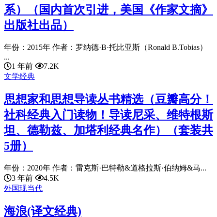
系）（国内首次引进，美国《作家文摘》
出版社出品）
年份：2015年 作者：罗纳德·B·托比亚斯（Ronald B.Tobias）
...
1 年前
7.2K
文学经典
思想家和思想导读丛书精选（豆瓣高分！
社科经典入门读物！导读尼采、维特根斯
坦、德勒兹、加塔利经典名作）（套装共
5册）
年份：2020年 作者：雷克斯·巴特勒&道格拉斯·伯纳姆&马...
3 年前
4.5K
外国现当代
海浪(译文经典)