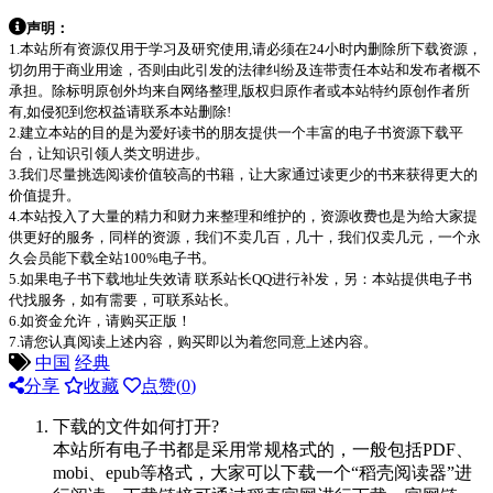
声明：
1.本站所有资源仅用于学习及研究使用,请必须在24小时内删除所下载资源，
切勿用于商业用途，否则由此引发的法律纠纷及连带责任本站和发布者概不
承担。除标明原创外均来自网络整理,版权归原作者或本站特约原创作者所
有,如侵犯到您权益请联系本站删除!
2.建立本站的目的是为爱好读书的朋友提供一个丰富的电子书资源下载平
台，让知识引领人类文明进步。
3.我们尽量挑选阅读价值较高的书籍，让大家通过读更少的书来获得更大的
价值提升。
4.本站投入了大量的精力和财力来整理和维护的，资源收费也是为给大家提
供更好的服务，同样的资源，我们不卖几百，几十，我们仅卖几元，一个永
久会员能下载全站100%电子书。
5.如果电子书下载地址失效请 联系站长QQ进行补发，另：本站提供电子书
代找服务，如有需要，可联系站长。
6.如资金允许，请购买正版！
7.请您认真阅读上述内容，购买即以为着您同意上述内容。
中国
经典
分享
收藏
点赞(
0
)
下载的文件如何打开?
本站所有电子书都是采用常规格式的，一般包括PDF、
mobi、epub等格式，大家可以下载一个“稻壳阅读器”进