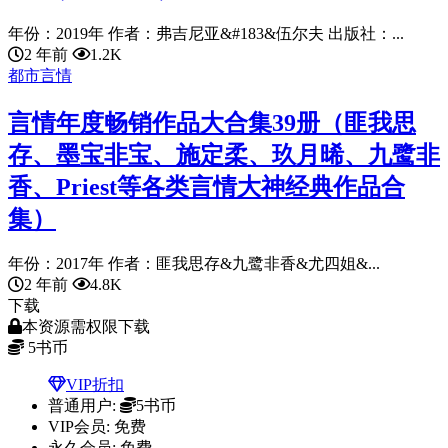
年份：2019年 作者：弗吉尼亚&#183&伍尔夫 出版社：...
2 年前
1.2K
都市言情
言情年度畅销作品大合集39册（匪我思
存、墨宝非宝、施定柔、玖月晞、九鹭非
香、Priest等各类言情大神经典作品合
集）
年份：2017年 作者：匪我思存&九鹭非香&尤四姐&...
2 年前
4.8K
下载
本资源需权限下载
5
书币
VIP折扣
普通用户:
5书币
VIP会员:
免费
永久会员:
免费