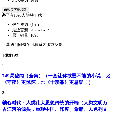
购买下载权限
已有
1098
人解锁下载
包含资源:
(1个)
最近更新:
2023-03-12
累计销量:
1098
下载遇到问题？可联系客服或反馈
下载排行榜
1
749局秘闻（全集）（一套让你欲罢不能的小说，比
《守夜》更惊悚，比《十宗罪》更悬疑！）
2
轴心时代：人类伟大思想传统的开端（人类文明万
古江河的源头，重现中国、印度、希腊、以色列文