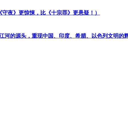
比《守夜》更惊悚，比《十宗罪》更悬疑！）
江河的源头，重现中国、印度、希腊、以色列文明的