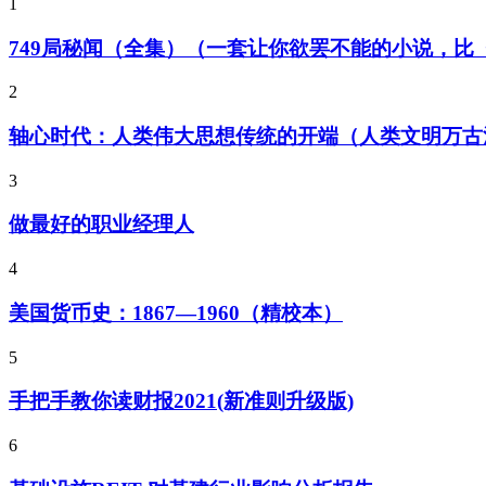
1
749局秘闻（全集）（一套让你欲罢不能的小说，
2
轴心时代：人类伟大思想传统的开端（人类文明万古
3
做最好的职业经理人
4
美国货币史：1867—1960（精校本）
5
手把手教你读财报2021(新准则升级版)
6