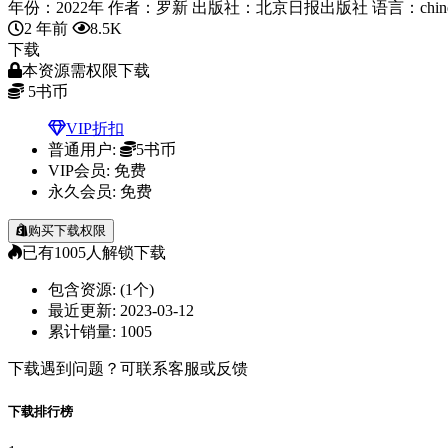
年份：2022年 作者：罗新 出版社：北京日报出版社 语言：chinese
2 年前
8.5K
下载
本资源需权限下载
5
书币
VIP折扣
普通用户:
5书币
VIP会员:
免费
永久会员:
免费
购买下载权限
已有
1005
人解锁下载
包含资源:
(1个)
最近更新:
2023-03-12
累计销量:
1005
下载遇到问题？可联系客服或反馈
下载排行榜