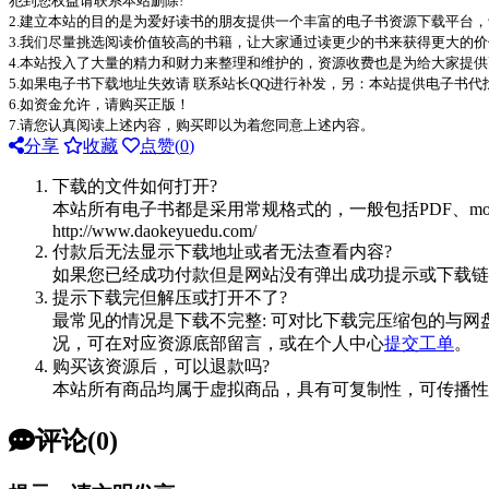
犯到您权益请联系本站删除!
2.建立本站的目的是为爱好读书的朋友提供一个丰富的电子书资源下载平台
3.我们尽量挑选阅读价值较高的书籍，让大家通过读更少的书来获得更大的
4.本站投入了大量的精力和财力来整理和维护的，资源收费也是为给大家提供
5.如果电子书下载地址失效请 联系站长QQ进行补发，另：本站提供电子书
6.如资金允许，请购买正版！
7.请您认真阅读上述内容，购买即以为着您同意上述内容。
分享
收藏
点赞(
0
)
下载的文件如何打开?
本站所有电子书都是采用常规格式的，一般包括PDF、mo
http://www.daokeyuedu.com/
付款后无法显示下载地址或者无法查看内容?
如果您已经成功付款但是网站没有弹出成功提示或下载链
提示下载完但解压或打开不了?
最常见的情况是下载不完整: 可对比下载完压缩包的与网
况，可在对应资源底部留言，或在个人中心
提交工单
。
购买该资源后，可以退款吗?
本站所有商品均属于虚拟商品，具有可复制性，可传播性
评论(0)