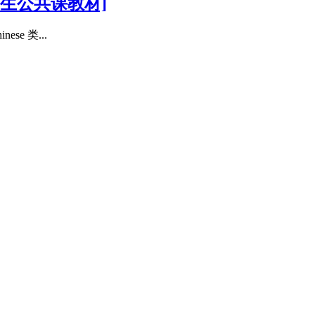
生公共课教材]
e 类...