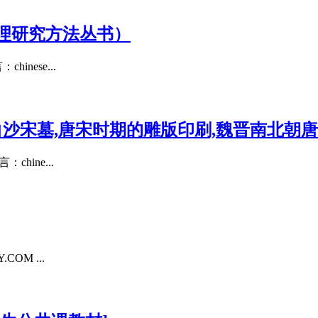
理研究方法丛书）
nese...
白沙宋墓,唐宋时期的雕版印刷,魏晋南北朝
hine...
OM ...