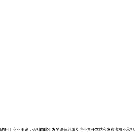
，切勿用于商业用途，否则由此引发的法律纠纷及连带责任本站和发布者概不承担