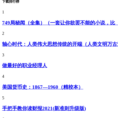
下载排行榜
1
749局秘闻（全集）（一套让你欲罢不能的小说，
2
轴心时代：人类伟大思想传统的开端（人类文明万古
3
做最好的职业经理人
4
美国货币史：1867—1960（精校本）
5
手把手教你读财报2021(新准则升级版)