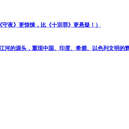
比《守夜》更惊悚，比《十宗罪》更悬疑！）
江河的源头，重现中国、印度、希腊、以色列文明的