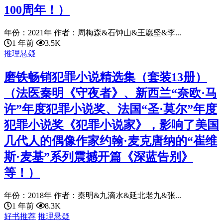
100周年！）
年份：2021年 作者：周梅森&石钟山&王愿坚&李...
1 年前
3.5K
推理悬疑
磨铁畅销犯罪小说精选集（套装13册）
（法医秦明《守夜者》、新西兰“奈欧·马
许”年度犯罪小说奖、法国“圣·莫尔”年度
犯罪小说奖《犯罪小说家》，影响了美国
几代人的偶像作家约翰·麦克唐纳的“崔维
斯·麦基”系列震撼开篇《深蓝告别》
等！）
年份：2018年 作者：秦明&九滴水&延北老九&张...
1 年前
8.3K
好书推荐
推理悬疑