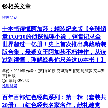
相关文章
推理悬疑
十本书读懂阿加莎：精装纪念版【全球销
量TOP10的侦探推理小说，销售记录全
世界超过一亿册！史上首次推出典藏精装
版合集，悬疑女王阿加莎不朽神作，从读
过到读懂，理解经典你只差这10本书！】
年份：2021年 作者：[英]阿加莎·克里斯蒂 [[英]阿加莎·克里斯
蒂] 出版...
1 年前
3.6K
推理悬疑
百年百部红色经典系列：第一辑（套装共
20册）（红色经典名家名作，献礼建党