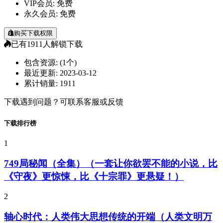
VIP会员:
免费
永久会员:
免费
购买下载权限
已有
1911
人解锁下载
包含资源:
(1个)
最近更新:
2023-03-12
累计销量:
1911
下载遇到问题？可联系客服或反馈
下载排行榜
1
749局秘闻（全集）（一套让你欲罢不能的小说，比
《守夜》更惊悚，比《十宗罪》更悬疑！）
2
轴心时代：人类伟大思想传统的开端（人类文明万