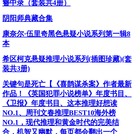
簪中录（套装共4册）
阴阳师典藏合集
康奈尔·伍里奇黑色悬疑小说系列第一辑8
本
希区柯克悬疑推理小说系列(插图珍藏)(套
装共3册)
关键句是死亡【《喜鹊谋杀案》作者最新
作品！《英国犯罪小说榜单》年度书目、
《卫报》年度书目、这本推理好想读
NO.1、周刊文春推理BEST10海外榜
NO.1，现代推理和黄金时代的完美结
合，机智又幽默，每页都会翻出一个