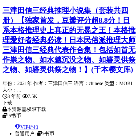
三津田信三经典推理小说集（套装共四
册）【独家首发，豆瓣评分超8.8分！日
系本格推理史上真正的无冕之王！本格推
理爱好者经典必读！日本民俗派推理大师
三津田信三经典代表作合集！包括如首无
作祟之物、如水魑沉没之物、如碆灵供祭
之物、如碆灵供祭之物！】(千本樱文库)
年份：2021年 作者：三津田信三 语言：chinese 类型：MOBI
大小：...
3 年前
7.5K
下载
本资源需权限下载
5
书币
VIP折扣
普通用户:
5书币