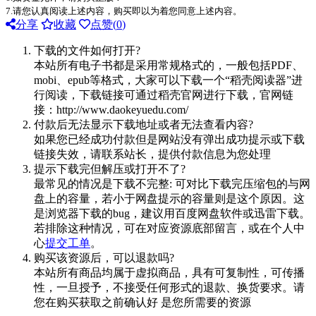
7.请您认真阅读上述内容，购买即以为着您同意上述内容。
分享
收藏
点赞(
0
)
下载的文件如何打开?
本站所有电子书都是采用常规格式的，一般包括PDF、
mobi、epub等格式，大家可以下载一个“稻壳阅读器”进
行阅读，下载链接可通过稻壳官网进行下载，官网链
接：http://www.daokeyuedu.com/
付款后无法显示下载地址或者无法查看内容?
如果您已经成功付款但是网站没有弹出成功提示或下载
链接失效，请联系站长，提供付款信息为您处理
提示下载完但解压或打开不了?
最常见的情况是下载不完整: 可对比下载完压缩包的与网
盘上的容量，若小于网盘提示的容量则是这个原因。这
是浏览器下载的bug，建议用百度网盘软件或迅雷下载。
若排除这种情况，可在对应资源底部留言，或在个人中
心
提交工单
。
购买该资源后，可以退款吗?
本站所有商品均属于虚拟商品，具有可复制性，可传播
性，一旦授予，不接受任何形式的退款、换货要求。请
您在购买获取之前确认好 是您所需要的资源