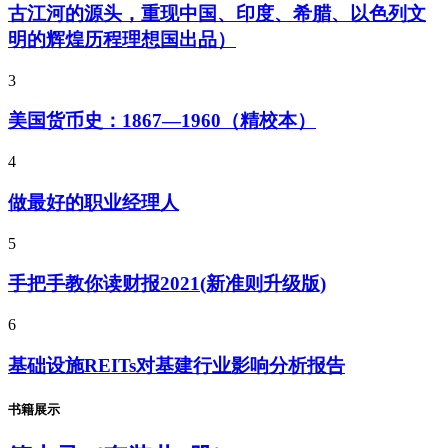
古江河的源头，重现中国、印度、希腊、以色列文
明的辉煌历程理想国出品）
3
美国货币史：1867—1960（精校本）
4
做最好的职业经理人
5
手把手教你读财报2021(新准则升级版)
6
基础设施REITs对基建行业影响分析报告
书籍展示