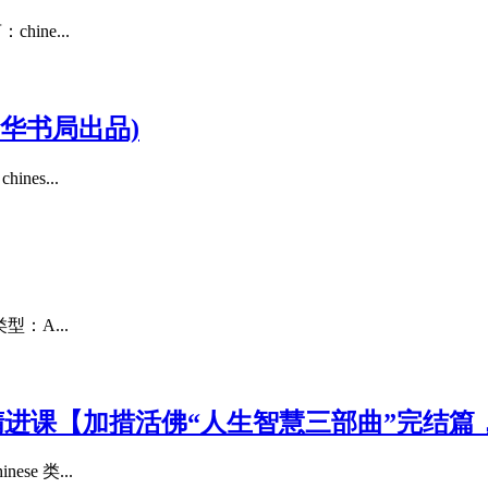
ine...
华书局出品)
es...
型：A...
精进课【加措活佛“人生智慧三部曲”完结篇
e 类...