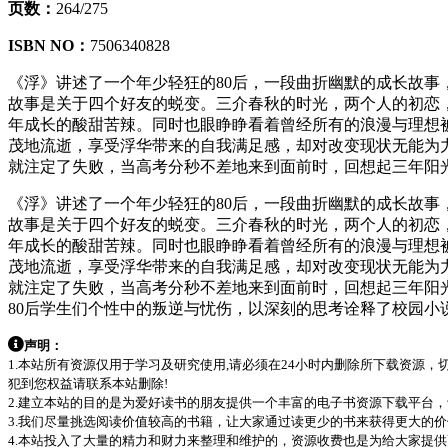
页数：
264/275
ISBN NO：
7506340828
《浮》讲述了一个年少轻狂的80后，一段曲折幽默的成长故事
故事是关于四个好友的蜕变。三介春秋的时光，两个人的初恋
年成长的酸甜苦辣。同时也眼睁睁看着曾经所有的浪漫与理想
茂地流逝，享受浮华带来的自我满足感，却对改变现状无能为
就注定了失败，当高考分秒不差地来到面前时，回想起三年阳
《浮》讲述了一个年少轻狂的80后，一段曲折幽默的成长故事
故事是关于四个好友的蜕变。三介春秋的时光，两个人的初恋
年成长的酸甜苦辣。同时也眼睁睁看着曾经所有的浪漫与理想
茂地流逝，享受浮华带来的自我满足感，却对改变现状无能为
就注定了失败，当高考分秒不差地来到面前时，回想起三年阳
80后学生们个性中的叛逆与忧伤，以深刻的思考诠释了校园小
声明：
1.本站所有资源仅用于学习及研究使用,请必须在24小时内删除所下载资源
犯到您权益请联系本站删除!
2.建立本站的目的是为爱好读书的朋友提供一个丰富的电子书资源下载平台
3.我们尽量挑选阅读价值较高的书籍，让大家通过读更少的书来获得更大的
4.本站投入了大量的精力和财力来整理和维护的，资源收费也是为给大家提供