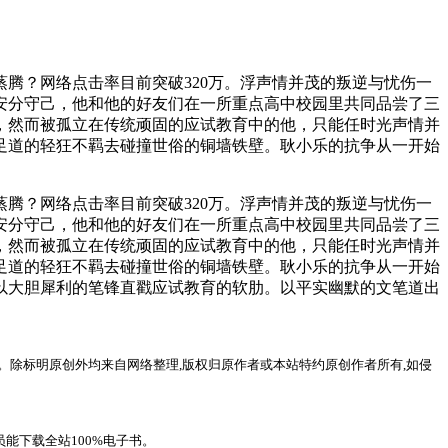
腾？网络点击率目前突破320万。浮声情并茂的叛逆与忧伤一
安分守己，他和他的好友们在一所重点高中校园里共同品尝了三
，然而被孤立在传统顽固的应试教育中的他，只能任时光声情并
足道的轻狂不羁去碰撞世俗的铜墙铁壁。耿小乐的抗争从一开始
腾？网络点击率目前突破320万。浮声情并茂的叛逆与忧伤一
安分守己，他和他的好友们在一所重点高中校园里共同品尝了三
，然而被孤立在传统顽固的应试教育中的他，只能任时光声情并
足道的轻狂不羁去碰撞世俗的铜墙铁壁。耿小乐的抗争从一开始
以大胆犀利的笔锋直戳应试教育的软肋。以平实幽默的文笔道出
。除标明原创外均来自网络整理,版权归原作者或本站特约原创作者所有,如侵
能下载全站100%电子书。