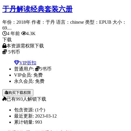
于丹解读经典套装六册
年份：2018年 作者：于丹 语言：chinese 类型：EPUB 大小：
69....
4 年前
4.3K
下载
本资源需权限下载
5
书币
VIP折扣
普通用户:
5书币
VIP会员:
免费
永久会员:
免费
购买下载权限
已有
993
人解锁下载
包含资源:
(1个)
最近更新:
2023-03-12
累计销量:
993