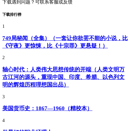
下载遇到问题？可联系客服或反馈
下载排行榜
1
749局秘闻（全集）（一套让你欲罢不能的小说，比
《守夜》更惊悚，比《十宗罪》更悬疑！）
2
轴心时代：人类伟大思想传统的开端（人类文明万
古江河的源头，重现中国、印度、希腊、以色列文
明的辉煌历程理想国出品）
3
美国货币史：1867—1960（精校本）
4