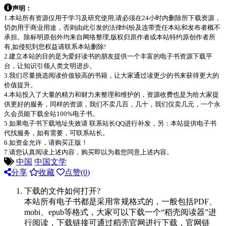
声明：
1.本站所有资源仅用于学习及研究使用,请必须在24小时内删除所下载资源，
切勿用于商业用途，否则由此引发的法律纠纷及连带责任本站和发布者概不
承担。除标明原创外均来自网络整理,版权归原作者或本站特约原创作者所
有,如侵犯到您权益请联系本站删除!
2.建立本站的目的是为爱好读书的朋友提供一个丰富的电子书资源下载平
台，让知识引领人类文明进步。
3.我们尽量挑选阅读价值较高的书籍，让大家通过读更少的书来获得更大的
价值提升。
4.本站投入了大量的精力和财力来整理和维护的，资源收费也是为给大家提
供更好的服务，同样的资源，我们不卖几百，几十，我们仅卖几元，一个永
久会员能下载全站100%电子书。
5.如果电子书下载地址失效请 联系站长QQ进行补发，另：本站提供电子书
代找服务，如有需要，可联系站长。
6.如资金允许，请购买正版！
7.请您认真阅读上述内容，购买即以为着您同意上述内容。
中国
中国文学
分享
收藏
点赞(
0
)
下载的文件如何打开?
本站所有电子书都是采用常规格式的，一般包括PDF、
mobi、epub等格式，大家可以下载一个“稻壳阅读器”进
行阅读，下载链接可通过稻壳官网进行下载，官网链