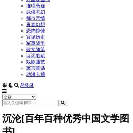
推理悬疑
武侠玄幻
都市言情
青春幻想
恐怖惊悚
官场历史
军事战争
散文随笔
诗词歌赋
戏剧曲艺
寓言童话
动漫卡通
登录
沉沦[百年百种优秀中国文学图
书]