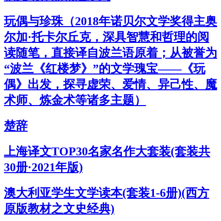
玩偶与珍珠（2018年诺贝尔文学奖得主奥
尔加·托卡尔丘克，深具智慧和哲理的阅
读随笔，直接译自波兰语原着；从被誉为
“波兰《红楼梦》”的文学瑰宝——《玩
偶》出发，探寻虚荣、爱情、异己性、魔
术师、炼金术等诸多主题）
楚辞
上海译文TOP30名家名作大套装(套装共
30册·2021年版)
澳大利亚学生文学读本(套装1-6册)(西方
原版教材之文史经典)