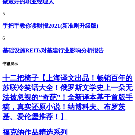
做最好的职业经理人
5
手把手教你读财报2021(新准则升级版)
6
基础设施REITs对基建行业影响分析报告
书籍展示
十二把椅子【上海译文出品！畅销百年的
苏联冷笑话大全！俄罗斯文学史上一朵无
法被忽视的“奇葩”！全新译本基于首版手
稿，真实还原小说！纳博科夫、布罗茨
基、爱伦堡推荐！】
福克纳作品精选系列