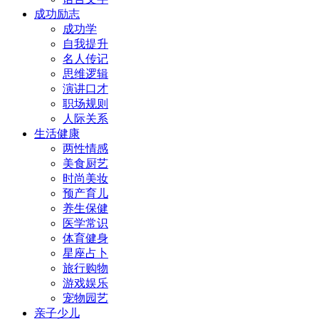
成功励志
成功学
自我提升
名人传记
思维逻辑
演讲口才
职场规则
人际关系
生活健康
两性情感
美食厨艺
时尚美妆
预产育儿
养生保健
医学常识
体育健身
星座占卜
旅行购物
游戏娱乐
宠物园艺
亲子少儿