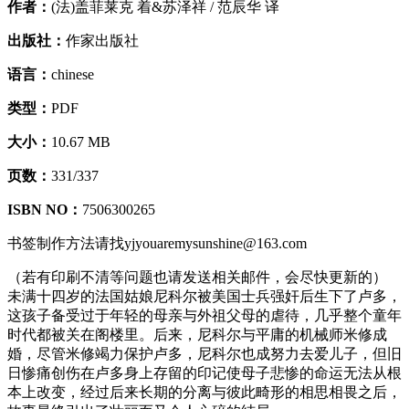
作者：
(法)盖菲莱克 着&苏泽祥 / 范辰华 译
出版社：
作家出版社
语言：
chinese
类型：
PDF
大小：
10.67 MB
页数：
331/337
ISBN NO：
7506300265
书签制作方法请找yjyouaremysunshine@163.com
（若有印刷不清等问题也请发送相关邮件，会尽快更新的）
未满十四岁的法国姑娘尼科尔被美国士兵强奸后生下了卢多，
这孩子备受过于年轻的母亲与外祖父母的虐待，几乎整个童年
时代都被关在阁楼里。后来，尼科尔与平庸的机械师米修成
婚，尽管米修竭力保护卢多，尼科尔也成努力去爱儿子，但旧
日惨痛创伤在卢多身上存留的印记使母子悲惨的命运无法从根
本上改变，经过后来长期的分离与彼此畸形的相思相畏之后，