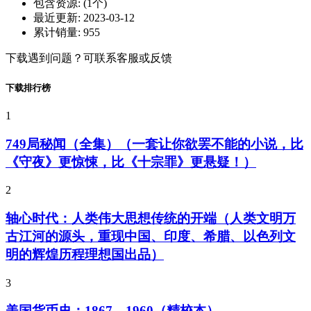
包含资源:
(1个)
最近更新:
2023-03-12
累计销量:
955
下载遇到问题？可联系客服或反馈
下载排行榜
1
749局秘闻（全集）（一套让你欲罢不能的小说，比
《守夜》更惊悚，比《十宗罪》更悬疑！）
2
轴心时代：人类伟大思想传统的开端（人类文明万
古江河的源头，重现中国、印度、希腊、以色列文
明的辉煌历程理想国出品）
3
美国货币史：1867—1960（精校本）