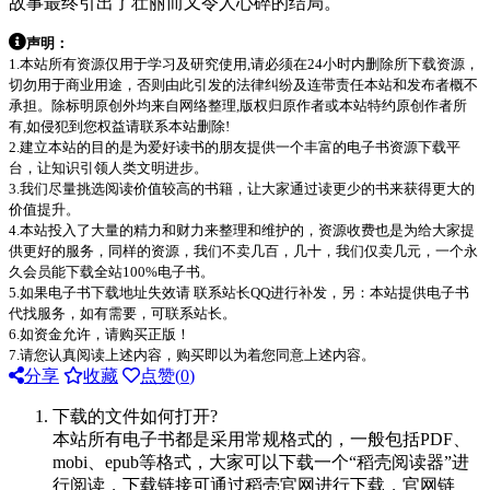
故事最终引出了壮丽而又令人心碎的结局。
声明：
1.本站所有资源仅用于学习及研究使用,请必须在24小时内删除所下载资源，
切勿用于商业用途，否则由此引发的法律纠纷及连带责任本站和发布者概不
承担。除标明原创外均来自网络整理,版权归原作者或本站特约原创作者所
有,如侵犯到您权益请联系本站删除!
2.建立本站的目的是为爱好读书的朋友提供一个丰富的电子书资源下载平
台，让知识引领人类文明进步。
3.我们尽量挑选阅读价值较高的书籍，让大家通过读更少的书来获得更大的
价值提升。
4.本站投入了大量的精力和财力来整理和维护的，资源收费也是为给大家提
供更好的服务，同样的资源，我们不卖几百，几十，我们仅卖几元，一个永
久会员能下载全站100%电子书。
5.如果电子书下载地址失效请 联系站长QQ进行补发，另：本站提供电子书
代找服务，如有需要，可联系站长。
6.如资金允许，请购买正版！
7.请您认真阅读上述内容，购买即以为着您同意上述内容。
分享
收藏
点赞(
0
)
下载的文件如何打开?
本站所有电子书都是采用常规格式的，一般包括PDF、
mobi、epub等格式，大家可以下载一个“稻壳阅读器”进
行阅读，下载链接可通过稻壳官网进行下载，官网链