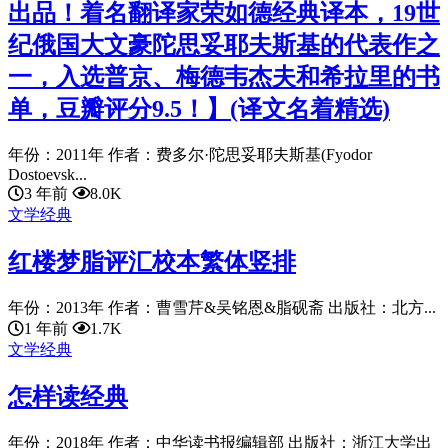
出品！着名翻译家荣如德经典译本，19世
纪俄国大文豪陀思妥耶夫斯基的代表作之
一，入选普京、梅德韦杰夫和希拉里的书
单，豆瓣评分9.5！】(译文名着精选)
年份：2011年 作者：费多尔·陀思妥耶夫斯基(Fyodor
Dostoevsk...
3 年前
8.0K
文学经典
红楼梦脂评汇校本繁体竖排
年份：2013年 作者：曹雪芹&吴铭恩&脂砚斋 出版社：北方...
1 年前
1.7K
文学经典
怎样读经典
年份：2018年 作者：中华读书报编辑部 出版社：浙江大学出