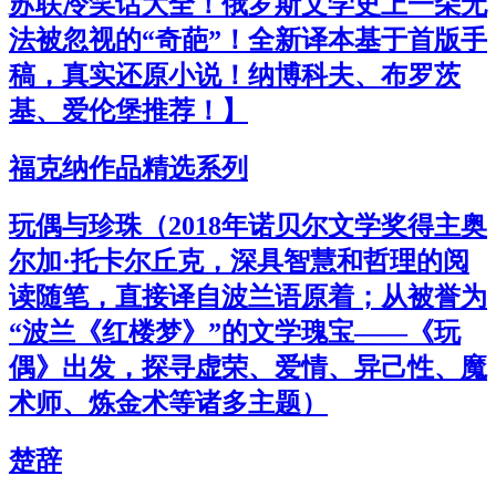
苏联冷笑话大全！俄罗斯文学史上一朵无
法被忽视的“奇葩”！全新译本基于首版手
稿，真实还原小说！纳博科夫、布罗茨
基、爱伦堡推荐！】
福克纳作品精选系列
玩偶与珍珠（2018年诺贝尔文学奖得主奥
尔加·托卡尔丘克，深具智慧和哲理的阅
读随笔，直接译自波兰语原着；从被誉为
“波兰《红楼梦》”的文学瑰宝——《玩
偶》出发，探寻虚荣、爱情、异己性、魔
术师、炼金术等诸多主题）
楚辞