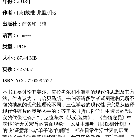
年份：
2013年
作者：
[英]戴维·弗里斯比
出版社：
商务印书馆
语言：
chinese
类型：
PDF
大小：
87.44 MB
页数：
427/437
ISBN NO：
7100095522
本书主要讨论齐美尔、克拉考尔和本雅明的现代性思想及其方
法。作者认为，与哈贝马斯、韦伯等诸多学者试图建构无所不
包的抽象的现代性理论不同，三位学者的现代性研究是从破译
现代性碎片的奥秘入手的：齐美尔《货币哲学》中透显的“现
实的偶像性碎片”，克拉考尔《大众装饰》、《白领雇员》中
表述的“无关宏旨的表面现象”，以及本雅明《拱廊街计划》中
的“辨证意象”或“单子论”的阐述，都在日常生活世界的层面上
救赎了最为细微的现代性痕迹。全书内容新颖，文字细腻，是