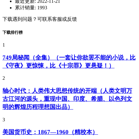
最近更新:
2022-11-21
累计销量:
1993
下载遇到问题？可联系客服或反馈
下载排行榜
1
749局秘闻（全集）（一套让你欲罢不能的小说，比
《守夜》更惊悚，比《十宗罪》更悬疑！）
2
轴心时代：人类伟大思想传统的开端（人类文明万
古江河的源头，重现中国、印度、希腊、以色列文
明的辉煌历程理想国出品）
3
美国货币史：1867—1960（精校本）