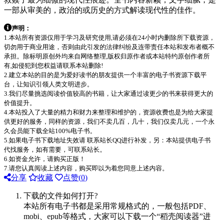
一部从审美的，政治的或历史的方式解读现代性的佳作。
声明：
1.本站所有资源仅用于学习及研究使用,请必须在24小时内删除所下载资源，
切勿用于商业用途，否则由此引发的法律纠纷及连带责任本站和发布者概不
承担。除标明原创外均来自网络整理,版权归原作者或本站特约原创作者所
有,如侵犯到您权益请联系本站删除!
2.建立本站的目的是为爱好读书的朋友提供一个丰富的电子书资源下载平
台，让知识引领人类文明进步。
3.我们尽量挑选阅读价值较高的书籍，让大家通过读更少的书来获得更大的
价值提升。
4.本站投入了大量的精力和财力来整理和维护的，资源收费也是为给大家提
供更好的服务，同样的资源，我们不卖几百，几十，我们仅卖几元，一个永
久会员能下载全站100%电子书。
5.如果电子书下载地址失效请 联系站长QQ进行补发，另：本站提供电子书
代找服务，如有需要，可联系站长。
6.如资金允许，请购买正版！
7.请您认真阅读上述内容，购买即以为着您同意上述内容。
分享
收藏
点赞(
0
)
下载的文件如何打开?
本站所有电子书都是采用常规格式的，一般包括PDF、
mobi、epub等格式，大家可以下载一个“稻壳阅读器”进