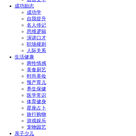
成功励志
成功学
自我提升
名人传记
思维逻辑
演讲口才
职场规则
人际关系
生活健康
两性情感
美食厨艺
时尚美妆
预产育儿
养生保健
医学常识
体育健身
星座占卜
旅行购物
游戏娱乐
宠物园艺
亲子少儿