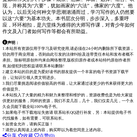
现，并称其为“六要”，犹如画家的“六法”，佛家的“六度”。他
认为，以后无论何种文学思潮汹涌而过，学习写作的人仍然要
以这“六要”为基本功夫。本书层次分明，步步深入，多重呼
应，环环相扣，是六堂殊为难得的大师写作课，对青少年如何
作文及入门者如何写作等都会有所助益。
声明：
1.本站所有资源仅用于学习及研究使用,请必须在24小时内删除所下载资源，
切勿用于商业用途，否则由此引发的法律纠纷及连带责任本站和发布者概不
承担。除标明原创外均来自网络整理,版权归原作者或本站特约原创作者所
有,如侵犯到您权益请联系本站删除!
2.建立本站的目的是为爱好读书的朋友提供一个丰富的电子书资源下载平
台，让知识引领人类文明进步。
3.我们尽量挑选阅读价值较高的书籍，让大家通过读更少的书来获得更大的
价值提升。
4.本站投入了大量的精力和财力来整理和维护的，资源收费也是为给大家提
供更好的服务，同样的资源，我们不卖几百，几十，我们仅卖几元，一个永
久会员能下载全站100%电子书。
5.如果电子书下载地址失效请 联系站长QQ进行补发，另：本站提供电子书
代找服务，如有需要，可联系站长。
6.如资金允许，请购买正版！
7.请您认真阅读上述内容，购买即以为着您同意上述内容。
分享
收藏
点赞(
0
)