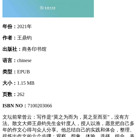
年份：
2021年
作者：
王鼎钧
出版社：
商务印书馆
语言：
chinese
类型：
EPUB
大小：
1.15 MB
页数：
262
ISBN NO：
7100203066
文坛前辈曾云：写作是“莫之为而为，莫之至而至”，没有方
法。散文大师王鼎钧先生金针度人，授人以渔，愿意把自己多
年的作文心得与众人分享。他总结自己的实践和体会，整理、
提炼出作文的六个步骤：观察、想象、体验、选择、组合、表