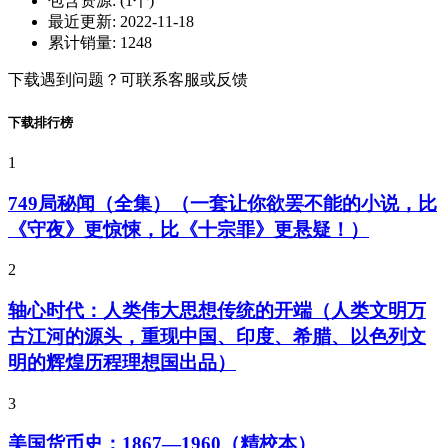
包含资源:
(1个)
最近更新:
2022-11-18
累计销量:
1248
下载遇到问题？可联系客服或反馈
下载排行榜
1
749局秘闻（全集）（一套让你欲罢不能的小说，比
《守夜》更惊悚，比《十宗罪》更悬疑！）
2
轴心时代：人类伟大思想传统的开端（人类文明万
古江河的源头，重现中国、印度、希腊、以色列文
明的辉煌历程理想国出品）
3
美国货币史：1867—1960（精校本）