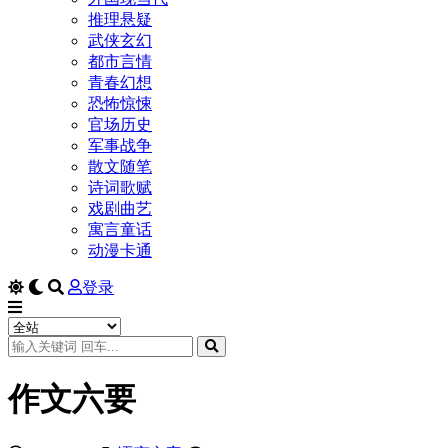
推理悬疑
武侠玄幻
都市言情
青春幻想
恐怖惊悚
官场历史
军事战争
散文随笔
诗词歌赋
戏剧曲艺
寓言童话
动漫卡通
登录
作文六要