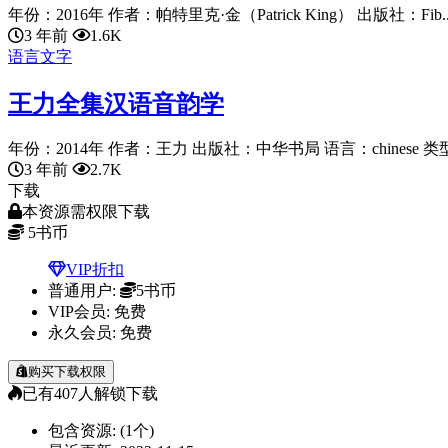
年份：2016年 作者：帕特里克·金（Patrick King） 出版社：Fib..
3 年前
1.6K
语言文字
王力全集汉语音韵学
年份：2014年 作者：王力 出版社：中华书局 语言：chinese 类型：
3 年前
2.7K
下载
本资源需权限下载
5
书币
VIP折扣
普通用户:
5书币
VIP会员:
免费
永久会员:
免费
购买下载权限
已有
407
人解锁下载
包含资源:
(1个)