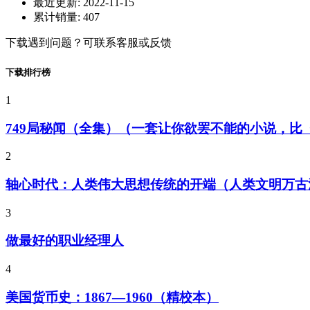
最近更新:
2022-11-15
累计销量:
407
下载遇到问题？可联系客服或反馈
下载排行榜
1
749局秘闻（全集）（一套让你欲罢不能的小说，
2
轴心时代：人类伟大思想传统的开端（人类文明万古
3
做最好的职业经理人
4
美国货币史：1867—1960（精校本）