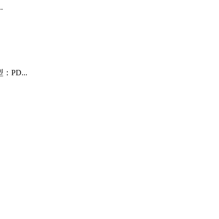
.
PD...