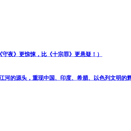
比《守夜》更惊悚，比《十宗罪》更悬疑！）
江河的源头，重现中国、印度、希腊、以色列文明的