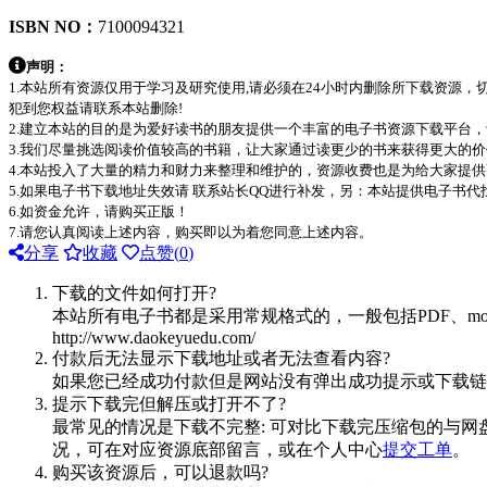
ISBN NO：
7100094321
声明：
1.本站所有资源仅用于学习及研究使用,请必须在24小时内删除所下载资源
犯到您权益请联系本站删除!
2.建立本站的目的是为爱好读书的朋友提供一个丰富的电子书资源下载平台
3.我们尽量挑选阅读价值较高的书籍，让大家通过读更少的书来获得更大的
4.本站投入了大量的精力和财力来整理和维护的，资源收费也是为给大家提供
5.如果电子书下载地址失效请 联系站长QQ进行补发，另：本站提供电子书
6.如资金允许，请购买正版！
7.请您认真阅读上述内容，购买即以为着您同意上述内容。
分享
收藏
点赞(
0
)
下载的文件如何打开?
本站所有电子书都是采用常规格式的，一般包括PDF、mo
http://www.daokeyuedu.com/
付款后无法显示下载地址或者无法查看内容?
如果您已经成功付款但是网站没有弹出成功提示或下载链
提示下载完但解压或打开不了?
最常见的情况是下载不完整: 可对比下载完压缩包的与网
况，可在对应资源底部留言，或在个人中心
提交工单
。
购买该资源后，可以退款吗?