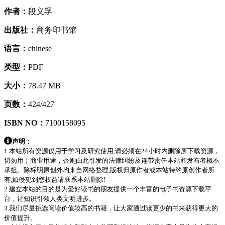
作者：
段义孚
出版社：
商务印书馆
语言：
chinese
类型：
PDF
大小：
78.47 MB
页数：
424/427
ISBN NO：
7100158095
声明：
1.本站所有资源仅用于学习及研究使用,请必须在24小时内删除所下载资源，
切勿用于商业用途，否则由此引发的法律纠纷及连带责任本站和发布者概不
承担。除标明原创外均来自网络整理,版权归原作者或本站特约原创作者所
有,如侵犯到您权益请联系本站删除!
2.建立本站的目的是为爱好读书的朋友提供一个丰富的电子书资源下载平
台，让知识引领人类文明进步。
3.我们尽量挑选阅读价值较高的书籍，让大家通过读更少的书来获得更大的
价值提升。