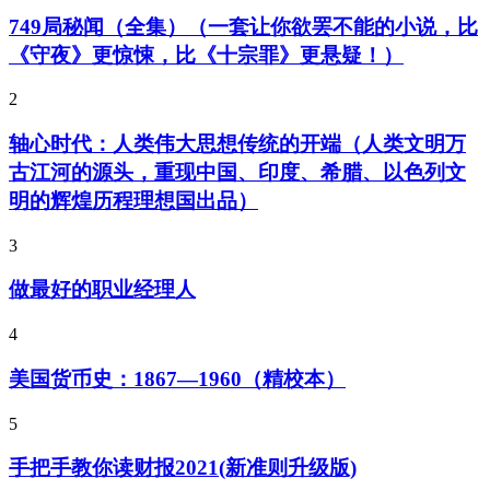
749局秘闻（全集）（一套让你欲罢不能的小说，比
《守夜》更惊悚，比《十宗罪》更悬疑！）
2
轴心时代：人类伟大思想传统的开端（人类文明万
古江河的源头，重现中国、印度、希腊、以色列文
明的辉煌历程理想国出品）
3
做最好的职业经理人
4
美国货币史：1867—1960（精校本）
5
手把手教你读财报2021(新准则升级版)