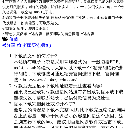
4.本站投入了大量的精力和财力来整理和维护的，资源收费也是为给大家提
供更好的服务，同样的资源，我们不卖几百，几十，我们仅卖几元，一个永
久会员能下载全站100%电子书。
5.如果电子书下载地址失效请 联系站长QQ进行补发，另：本站提供电子书
代找服务，如有需要，可联系站长。
6.如资金允许，请购买正版！
7.请您认真阅读上述内容，购买即以为着您同意上述内容。
价值
分享
收藏
点赞(
0
)
下载的文件如何打开?
本站所有电子书都是采用常规格式的，一般包括PDF、
mobi、epub等格式，大家可以下载一个“稻壳阅读器”进
行阅读，下载链接可通过稻壳官网进行下载，官网链
接：http://www.daokeyuedu.com/
付款后无法显示下载地址或者无法查看内容?
如果您已经成功付款但是网站没有弹出成功提示或下载
链接失效，请联系站长，提供付款信息为您处理
提示下载完但解压或打开不了?
最常见的情况是下载不完整: 可对比下载完压缩包的与网
盘上的容量，若小于网盘提示的容量则是这个原因。这
是浏览器下载的bug，建议用百度网盘软件或迅雷下载。
若排除这种情况，可在对应资源底部留言，或在个人中