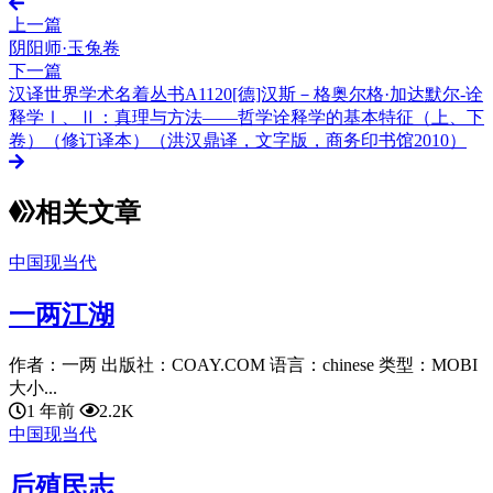
上一篇
阴阳师·玉兔卷
下一篇
汉译世界学术名着丛书A1120[德]汉斯－格奥尔格·加达默尔-诠
释学Ⅰ、Ⅱ：真理与方法——哲学诠释学的基本特征（上、下
卷）（修订译本）（洪汉鼎译，文字版，商务印书馆2010）
相关文章
中国现当代
一两江湖
作者：一两 出版社：COAY.COM 语言：chinese 类型：MOBI
大小...
1 年前
2.2K
中国现当代
后殖民志