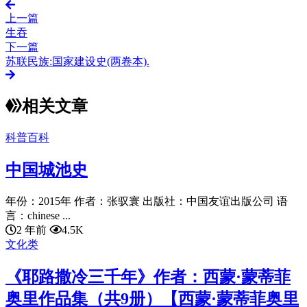
上一篇
生吞
下一篇
苏联民族:国家建设史(两卷本).
相关文章
科普百科
中国城池史
年份：2015年 作者：张驭寰 出版社：中国友谊出版公司 语
言：chinese ...
2 年前
4.5K
文化类
《耶路撒冷三千年》作者：西蒙·蒙蒂菲
奥里作品集（共9册）【西蒙·蒙蒂菲奥里