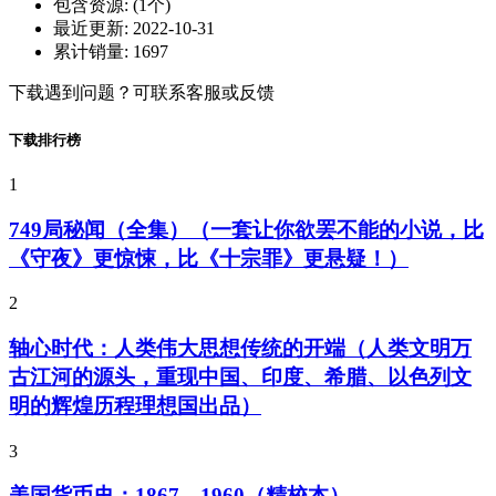
包含资源:
(1个)
最近更新:
2022-10-31
累计销量:
1697
下载遇到问题？可联系客服或反馈
下载排行榜
1
749局秘闻（全集）（一套让你欲罢不能的小说，比
《守夜》更惊悚，比《十宗罪》更悬疑！）
2
轴心时代：人类伟大思想传统的开端（人类文明万
古江河的源头，重现中国、印度、希腊、以色列文
明的辉煌历程理想国出品）
3
美国货币史：1867—1960（精校本）