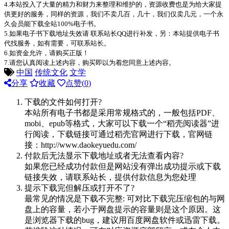
4.本站投入了大量的精力和财力来整理和维护的，资源收费也是为给大家提
供更好的服务，同样的资源，我们不卖几百，几十，我们仅卖几元，一个永
久会员能下载全站100%电子书。
5.如果电子书下载地址失效请 联系站长QQ进行补发，另：本站提供电子书
代找服务，如有需要，可联系站长。
6.如资金允许，请购买正版！
7.请您认真阅读上述内容，购买即以为着您同意上述内容。
中国
传统文化
文学
分享
收藏
点赞(
0
)
下载的文件如何打开?
本站所有电子书都是采用常规格式的，一般包括PDF、
mobi、epub等格式，大家可以下载一个“稻壳阅读器”进
行阅读，下载链接可通过稻壳官网进行下载，官网链
接：http://www.daokeyuedu.com/
付款后无法显示下载地址或者无法查看内容?
如果您已经成功付款但是网站没有弹出成功提示或下载
链接失效，请联系站长，提供付款信息为您处理
提示下载完但解压或打开不了?
最常见的情况是下载不完整: 可对比下载完压缩包的与网
盘上的容量，若小于网盘提示的容量则是这个原因。这
是浏览器下载的bug，建议用百度网盘软件或迅雷下载。