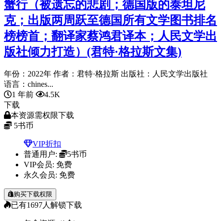
蟹行（被遗忘的悲剧；德国版的泰坦尼
克；出版两周跃至德国所有文学图书排名
榜榜首；翻译家蔡鸿君译本；人民文学出
版社倾力打造）(君特·格拉斯文集)
年份：2022年 作者：君特·格拉斯 出版社：人民文学出版社
语言：chines...
1 年前
4.5K
下载
本资源需权限下载
5
书币
VIP折扣
普通用户:
5书币
VIP会员:
免费
永久会员:
免费
购买下载权限
已有
1697
人解锁下载