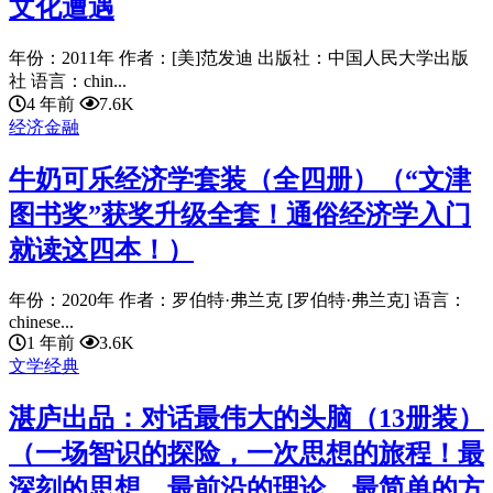
文化遭遇
年份：2011年 作者：[美]范发迪 出版社：中国人民大学出版
社 语言：chin...
4 年前
7.6K
经济金融
牛奶可乐经济学套装（全四册）（“文津
图书奖”获奖升级全套！通俗经济学入门
就读这四本！）
年份：2020年 作者：罗伯特·弗兰克 [罗伯特·弗兰克] 语言：
chinese...
1 年前
3.6K
文学经典
湛庐出品：对话最伟大的头脑（13册装）
（一场智识的探险，一次思想的旅程！最
深刻的思想，最前沿的理论，最简单的方