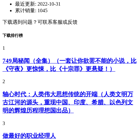
最近更新:
2022-10-31
累计销量:
1045
下载遇到问题？可联系客服或反馈
下载排行榜
1
749局秘闻（全集）（一套让你欲罢不能的小说，比
《守夜》更惊悚，比《十宗罪》更悬疑！）
2
轴心时代：人类伟大思想传统的开端（人类文明万
古江河的源头，重现中国、印度、希腊、以色列文
明的辉煌历程理想国出品）
3
做最好的职业经理人