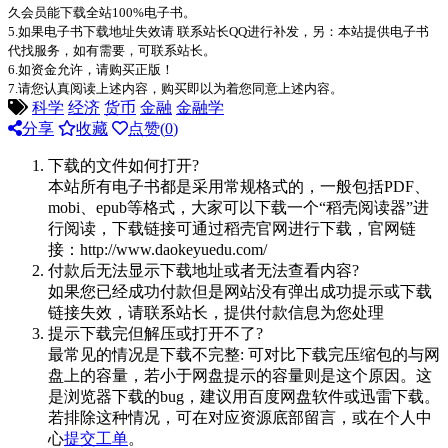
久会员能下载全站100%电子书。
5.如果电子书下载地址失效请 联系站长QQ进行补发，另：本站提供电子书
代找服务，如有需要，可联系站长。
6.如资金允许，请购买正版！
7.请您认真阅读上述内容，购买即以为着您同意上述内容。
科学
经济
货币
金融
金融学
分享
收藏
点赞(
0
)
下载的文件如何打开?
本站所有电子书都是采用常规格式的，一般包括PDF、
mobi、epub等格式，大家可以下载一个“稻壳阅读器”进
行阅读，下载链接可通过稻壳官网进行下载，官网链
接：http://www.daokeyuedu.com/
付款后无法显示下载地址或者无法查看内容?
如果您已经成功付款但是网站没有弹出成功提示或下载
链接失效，请联系站长，提供付款信息为您处理
提示下载完但解压或打开不了?
最常见的情况是下载不完整: 可对比下载完压缩包的与网
盘上的容量，若小于网盘提示的容量则是这个原因。这
是浏览器下载的bug，建议用百度网盘软件或迅雷下载。
若排除这种情况，可在对应资源底部留言，或在个人中
心
提交工单
。