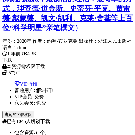
式，理查德·道金斯、史蒂芬·平克、贾雷
德·戴蒙德、凯文·凯利、克莱·舍基等上百
位“科学明星”亲笔撰文）
年份：2020年 作者：约翰·布罗克曼 出版社：浙江人民出版社
语言：chine...
1 年前
4.3K
下载
本资源需权限下载
5
书币
VIP折扣
普通用户:
5书币
VIP会员:
免费
永久会员:
免费
购买下载权限
已有
1045
人解锁下载
包含资源:
(1个)