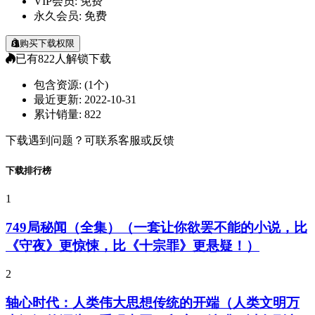
VIP会员:
免费
永久会员:
免费
购买下载权限
已有
822
人解锁下载
包含资源:
(1个)
最近更新:
2022-10-31
累计销量:
822
下载遇到问题？可联系客服或反馈
下载排行榜
1
749局秘闻（全集）（一套让你欲罢不能的小说，比
《守夜》更惊悚，比《十宗罪》更悬疑！）
2
轴心时代：人类伟大思想传统的开端（人类文明万