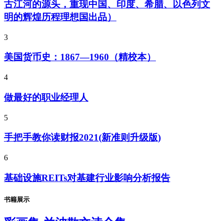
古江河的源头，重现中国、印度、希腊、以色列文
明的辉煌历程理想国出品）
3
美国货币史：1867—1960（精校本）
4
做最好的职业经理人
5
手把手教你读财报2021(新准则升级版)
6
基础设施REITs对基建行业影响分析报告
书籍展示