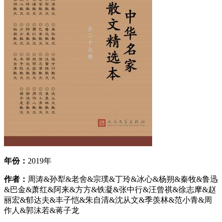
年份：
2019年
作者：
周涛&孙犁&老舍&宗璞&丁玲&冰心&杨朔&秦牧&鲁迅
&巴金&萧红&阿来&方方&铁凝&张中行&汪曾祺&徐志摩&赵
丽宏&郁达夫&丰子恺&朱自清&沈从文&季羡林&范小青&周
作人&郭沫若&蒋子龙