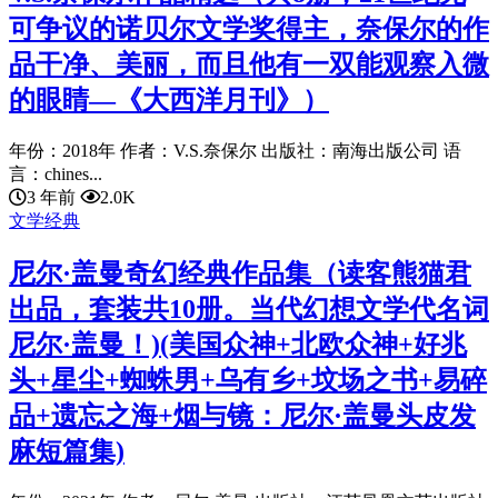
可争议的诺贝尔文学奖得主，奈保尔的作
品干净、美丽，而且他有一双能观察入微
的眼睛—《大西洋月刊》）
年份：2018年 作者：V.S.奈保尔 出版社：南海出版公司 语
言：chines...
3 年前
2.0K
文学经典
尼尔·盖曼奇幻经典作品集（读客熊猫君
出品，套装共10册。当代幻想文学代名词
尼尔·盖曼！)(美国众神+北欧众神+好兆
头+星尘+蜘蛛男+乌有乡+坟场之书+易碎
品+遗忘之海+烟与镜：尼尔·盖曼头皮发
麻短篇集)