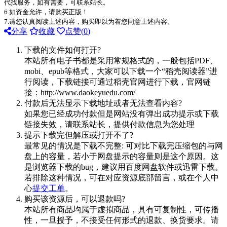
代找服务，如有需要，可联系站长。
6.如资金允许，请购买正版！
7.请您认真阅读上述内容，购买即以为着您同意上述内容。
分享
收藏
点赞(
0
)
下载的文件如何打开?
本站所有电子书都是采用常规格式的，一般包括PDF、
mobi、epub等格式，大家可以下载一个“稻壳阅读器”进
行阅读，下载链接可通过稻壳官网进行下载，官网链
接：http://www.daokeyuedu.com/
付款后无法显示下载地址或者无法查看内容?
如果您已经成功付款但是网站没有弹出成功提示或下载
链接失效，请联系站长，提供付款信息为您处理
提示下载完但解压或打开不了?
最常见的情况是下载不完整: 可对比下载完压缩包的与网
盘上的容量，若小于网盘提示的容量则是这个原因。这
是浏览器下载的bug，建议用百度网盘软件或迅雷下载。
若排除这种情况，可在对应资源底部留言，或在个人中
心
提交工单
。
购买该资源后，可以退款吗?
本站所有商品均属于虚拟商品，具有可复制性，可传播
性，一旦授予，不接受任何形式的退款、换货要求。请