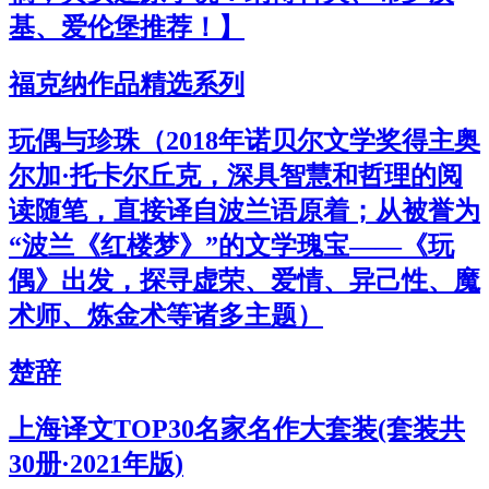
基、爱伦堡推荐！】
福克纳作品精选系列
玩偶与珍珠（2018年诺贝尔文学奖得主奥
尔加·托卡尔丘克，深具智慧和哲理的阅
读随笔，直接译自波兰语原着；从被誉为
“波兰《红楼梦》”的文学瑰宝——《玩
偶》出发，探寻虚荣、爱情、异己性、魔
术师、炼金术等诸多主题）
楚辞
上海译文TOP30名家名作大套装(套装共
30册·2021年版)