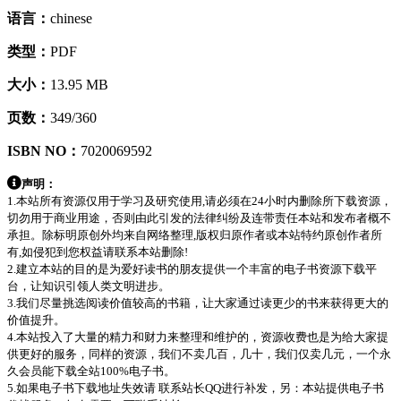
语言：
chinese
类型：
PDF
大小：
13.95 MB
页数：
349/360
ISBN NO：
7020069592
声明：
1.本站所有资源仅用于学习及研究使用,请必须在24小时内删除所下载资源，
切勿用于商业用途，否则由此引发的法律纠纷及连带责任本站和发布者概不
承担。除标明原创外均来自网络整理,版权归原作者或本站特约原创作者所
有,如侵犯到您权益请联系本站删除!
2.建立本站的目的是为爱好读书的朋友提供一个丰富的电子书资源下载平
台，让知识引领人类文明进步。
3.我们尽量挑选阅读价值较高的书籍，让大家通过读更少的书来获得更大的
价值提升。
4.本站投入了大量的精力和财力来整理和维护的，资源收费也是为给大家提
供更好的服务，同样的资源，我们不卖几百，几十，我们仅卖几元，一个永
久会员能下载全站100%电子书。
5.如果电子书下载地址失效请 联系站长QQ进行补发，另：本站提供电子书