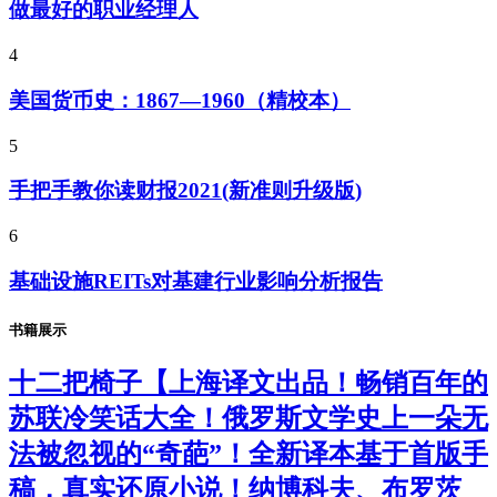
做最好的职业经理人
4
美国货币史：1867—1960（精校本）
5
手把手教你读财报2021(新准则升级版)
6
基础设施REITs对基建行业影响分析报告
书籍展示
十二把椅子【上海译文出品！畅销百年的
苏联冷笑话大全！俄罗斯文学史上一朵无
法被忽视的“奇葩”！全新译本基于首版手
稿，真实还原小说！纳博科夫、布罗茨