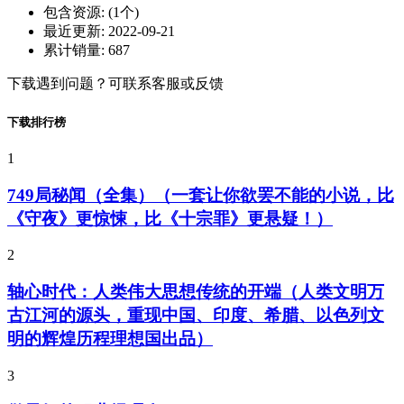
包含资源:
(1个)
最近更新:
2022-09-21
累计销量:
687
下载遇到问题？可联系客服或反馈
下载排行榜
1
749局秘闻（全集）（一套让你欲罢不能的小说，比
《守夜》更惊悚，比《十宗罪》更悬疑！）
2
轴心时代：人类伟大思想传统的开端（人类文明万
古江河的源头，重现中国、印度、希腊、以色列文
明的辉煌历程理想国出品）
3