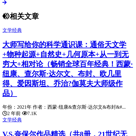
相关文章
文学经典
大师写给你的科学通识课：通俗天文学
+物种起源+自然史+几何原本+从一到无
穷大+相对论（畅销全球百年经典！西蒙·
纽康、查尔斯·达尔文、布封、欧几里
得、爱因斯坦、乔治?伽莫夫大师级作
品）
年份：2021年 作者：西蒙·纽康&查尔斯·达尔文&布封&#...
2 年前
7.1K
文学经典
V.S.奈保尔作品精选（共8册，21世纪无