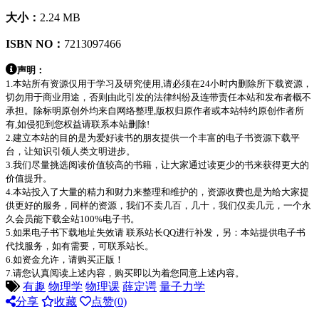
大小：
2.24 MB
ISBN NO：
7213097466
声明：
1.本站所有资源仅用于学习及研究使用,请必须在24小时内删除所下载资源，
切勿用于商业用途，否则由此引发的法律纠纷及连带责任本站和发布者概不
承担。除标明原创外均来自网络整理,版权归原作者或本站特约原创作者所
有,如侵犯到您权益请联系本站删除!
2.建立本站的目的是为爱好读书的朋友提供一个丰富的电子书资源下载平
台，让知识引领人类文明进步。
3.我们尽量挑选阅读价值较高的书籍，让大家通过读更少的书来获得更大的
价值提升。
4.本站投入了大量的精力和财力来整理和维护的，资源收费也是为给大家提
供更好的服务，同样的资源，我们不卖几百，几十，我们仅卖几元，一个永
久会员能下载全站100%电子书。
5.如果电子书下载地址失效请 联系站长QQ进行补发，另：本站提供电子书
代找服务，如有需要，可联系站长。
6.如资金允许，请购买正版！
7.请您认真阅读上述内容，购买即以为着您同意上述内容。
有趣
物理学
物理课
薛定谔
量子力学
分享
收藏
点赞(
0
)