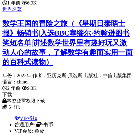
1 年前
6.9K
世界名著
数学王国的冒险之旅（《星期日泰晤士
报》畅销书|入选BBC塞缪尔·约翰逊图书
奖短名单|讲述数学世界里有趣好玩又激
动人心的故事，了解数学有趣而实用一面
的百科式读物）
年份：2022年 作者：亚历克斯·贝洛斯 出版社：中信出版集团
语言：chine...
2 年前
9.3K
下载
本资源需权限下载
5
书币
VIP折扣
普通用户:
5书币
VIP会员:
免费