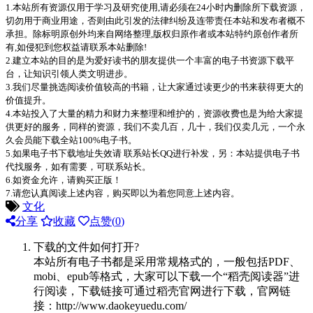
1.本站所有资源仅用于学习及研究使用,请必须在24小时内删除所下载资源，
切勿用于商业用途，否则由此引发的法律纠纷及连带责任本站和发布者概不
承担。除标明原创外均来自网络整理,版权归原作者或本站特约原创作者所
有,如侵犯到您权益请联系本站删除!
2.建立本站的目的是为爱好读书的朋友提供一个丰富的电子书资源下载平
台，让知识引领人类文明进步。
3.我们尽量挑选阅读价值较高的书籍，让大家通过读更少的书来获得更大的
价值提升。
4.本站投入了大量的精力和财力来整理和维护的，资源收费也是为给大家提
供更好的服务，同样的资源，我们不卖几百，几十，我们仅卖几元，一个永
久会员能下载全站100%电子书。
5.如果电子书下载地址失效请 联系站长QQ进行补发，另：本站提供电子书
代找服务，如有需要，可联系站长。
6.如资金允许，请购买正版！
7.请您认真阅读上述内容，购买即以为着您同意上述内容。
文化
分享
收藏
点赞(
0
)
下载的文件如何打开?
本站所有电子书都是采用常规格式的，一般包括PDF、
mobi、epub等格式，大家可以下载一个“稻壳阅读器”进
行阅读，下载链接可通过稻壳官网进行下载，官网链
接：http://www.daokeyuedu.com/