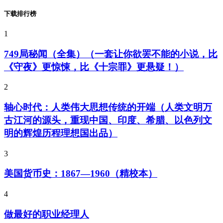
下载排行榜
1
749局秘闻（全集）（一套让你欲罢不能的小说，比
《守夜》更惊悚，比《十宗罪》更悬疑！）
2
轴心时代：人类伟大思想传统的开端（人类文明万
古江河的源头，重现中国、印度、希腊、以色列文
明的辉煌历程理想国出品）
3
美国货币史：1867—1960（精校本）
4
做最好的职业经理人