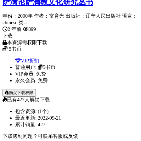
萨满论萨满教文化研究丛书
年份：2000年 作者：富育光 出版社：辽宁人民出版社 语言：
chinese 类...
2 年前
899
下载
本资源需权限下载
5
书币
VIP折扣
普通用户:
5书币
VIP会员:
免费
永久会员:
免费
购买下载权限
已有
427
人解锁下载
包含资源:
(1个)
最近更新:
2022-09-21
累计销量:
427
下载遇到问题？可联系客服或反馈