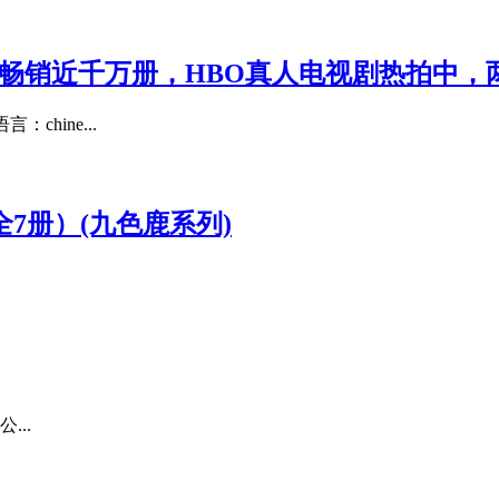
球畅销近千万册，HBO真人电视剧热拍中，
chine...
7册）(九色鹿系列)
...