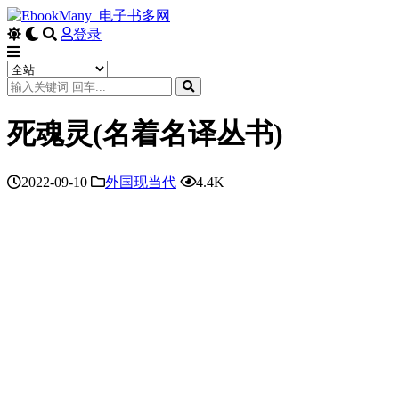
登录
死魂灵(名着名译丛书)
2022-09-10
外国现当代
4.4K