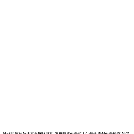
。除标明原创外均来自网络整理,版权归原作者或本站特约原创作者所有,如侵