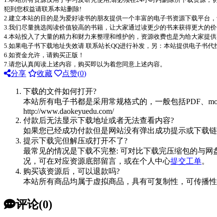
犯到您权益请联系本站删除!
2.建立本站的目的是为爱好读书的朋友提供一个丰富的电子书资源下载平台
3.我们尽量挑选阅读价值较高的书籍，让大家通过读更少的书来获得更大的
4.本站投入了大量的精力和财力来整理和维护的，资源收费也是为给大家提供
5.如果电子书下载地址失效请 联系站长QQ进行补发，另：本站提供电子书
6.如资金允许，请购买正版！
7.请您认真阅读上述内容，购买即以为着您同意上述内容。
分享
收藏
点赞(
0
)
下载的文件如何打开?
本站所有电子书都是采用常规格式的，一般包括PDF、mo
http://www.daokeyuedu.com/
付款后无法显示下载地址或者无法查看内容?
如果您已经成功付款但是网站没有弹出成功提示或下载链
提示下载完但解压或打开不了?
最常见的情况是下载不完整: 可对比下载完压缩包的与网
况，可在对应资源底部留言，或在个人中心
提交工单
。
购买该资源后，可以退款吗?
本站所有商品均属于虚拟商品，具有可复制性，可传播性
评论(0)