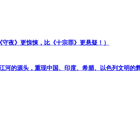
比《守夜》更惊悚，比《十宗罪》更悬疑！）
江河的源头，重现中国、印度、希腊、以色列文明的