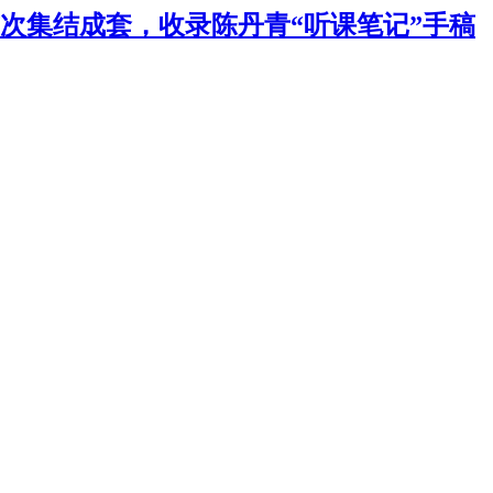
次集结成套，收录陈丹青“听课笔记”手稿