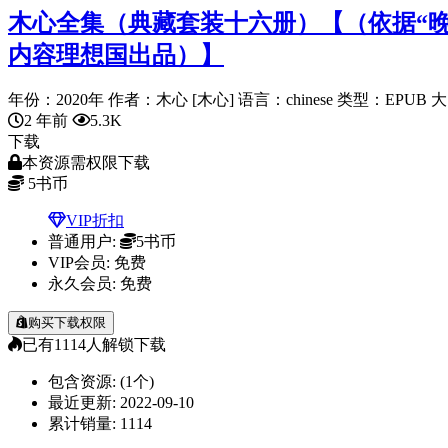
木心全集（典藏套装十六册）【（依据“晚
内容理想国出品）】
年份：2020年 作者：木心 [木心] 语言：chinese 类型：EPUB 大.
2 年前
5.3K
下载
本资源需权限下载
5
书币
VIP折扣
普通用户:
5书币
VIP会员:
免费
永久会员:
免费
购买下载权限
已有
1114
人解锁下载
包含资源:
(1个)
最近更新:
2022-09-10
累计销量:
1114