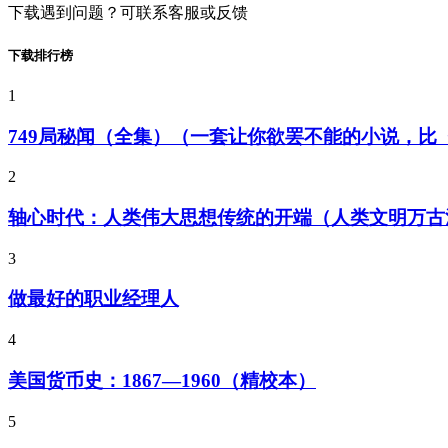
下载遇到问题？可联系客服或反馈
下载排行榜
1
749局秘闻（全集）（一套让你欲罢不能的小说，
2
轴心时代：人类伟大思想传统的开端（人类文明万古
3
做最好的职业经理人
4
美国货币史：1867—1960（精校本）
5