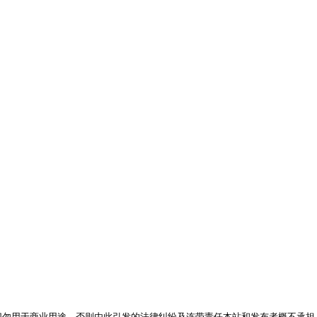
，切勿用于商业用途，否则由此引发的法律纠纷及连带责任本站和发布者概不承担