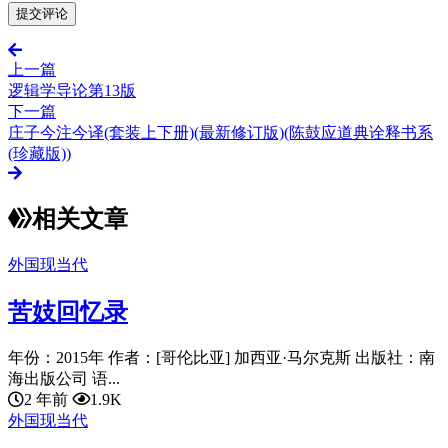
上一篇
逻辑学导论第13版
下一篇
庄子今注今译(套装上下册)(最新修订版)(陈鼓应道典诠释书系
(珍藏版))
相关文章
外国现当代
苦妓回忆录
年份：2015年 作者：[哥伦比亚] 加西亚·马尔克斯 出版社：南
海出版公司 语...
2 年前
1.9K
外国现当代