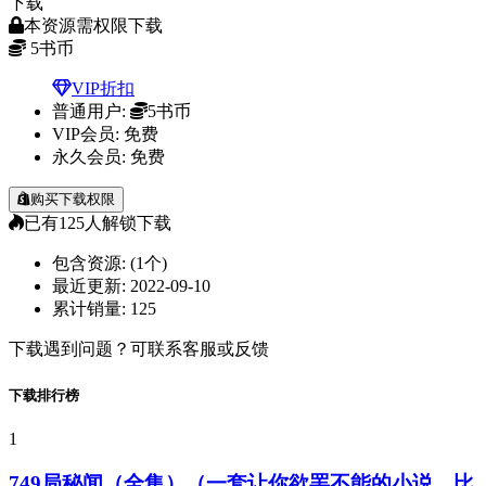
下载
本资源需权限下载
5
书币
VIP折扣
普通用户:
5书币
VIP会员:
免费
永久会员:
免费
购买下载权限
已有
125
人解锁下载
包含资源:
(1个)
最近更新:
2022-09-10
累计销量:
125
下载遇到问题？可联系客服或反馈
下载排行榜
1
749局秘闻（全集）（一套让你欲罢不能的小说，比