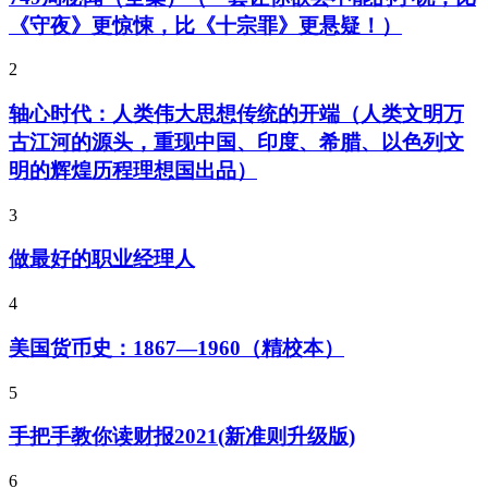
《守夜》更惊悚，比《十宗罪》更悬疑！）
2
轴心时代：人类伟大思想传统的开端（人类文明万
古江河的源头，重现中国、印度、希腊、以色列文
明的辉煌历程理想国出品）
3
做最好的职业经理人
4
美国货币史：1867—1960（精校本）
5
手把手教你读财报2021(新准则升级版)
6