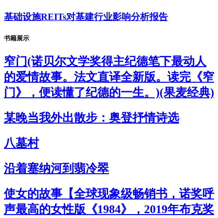
基础设施REITs对基建行业影响分析报告
书籍展示
窄门(诺贝尔文学奖得主纪德笔下最动人
的爱情故事。法文直译全新版。读完《窄
门》，便读懂了纪德的一生。)(果麦经典)
某晚当我外出散步：奥登抒情诗选
八墓村
沿着塞纳河到翡冷翠
使女的故事【全球现象级畅销书，诺奖呼
声最高的女性版《1984》，2019年布克奖