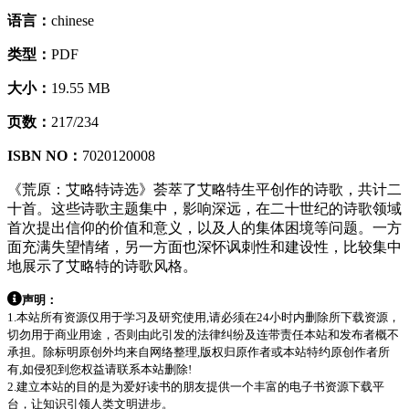
语言：
chinese
类型：
PDF
大小：
19.55 MB
页数：
217/234
ISBN NO：
7020120008
《荒原：艾略特诗选》荟萃了艾略特生平创作的诗歌，共计二
十首。这些诗歌主题集中，影响深远，在二十世纪的诗歌领域
首次提出信仰的价值和意义，以及人的集体困境等问题。一方
面充满失望情绪，另一方面也深怀讽刺性和建设性，比较集中
地展示了艾略特的诗歌风格。
声明：
1.本站所有资源仅用于学习及研究使用,请必须在24小时内删除所下载资源，
切勿用于商业用途，否则由此引发的法律纠纷及连带责任本站和发布者概不
承担。除标明原创外均来自网络整理,版权归原作者或本站特约原创作者所
有,如侵犯到您权益请联系本站删除!
2.建立本站的目的是为爱好读书的朋友提供一个丰富的电子书资源下载平
台，让知识引领人类文明进步。