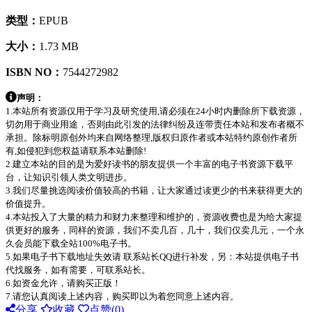
类型：
EPUB
大小：
1.73 MB
ISBN NO：
7544272982
声明：
1.本站所有资源仅用于学习及研究使用,请必须在24小时内删除所下载资源，
切勿用于商业用途，否则由此引发的法律纠纷及连带责任本站和发布者概不
承担。除标明原创外均来自网络整理,版权归原作者或本站特约原创作者所
有,如侵犯到您权益请联系本站删除!
2.建立本站的目的是为爱好读书的朋友提供一个丰富的电子书资源下载平
台，让知识引领人类文明进步。
3.我们尽量挑选阅读价值较高的书籍，让大家通过读更少的书来获得更大的
价值提升。
4.本站投入了大量的精力和财力来整理和维护的，资源收费也是为给大家提
供更好的服务，同样的资源，我们不卖几百，几十，我们仅卖几元，一个永
久会员能下载全站100%电子书。
5.如果电子书下载地址失效请 联系站长QQ进行补发，另：本站提供电子书
代找服务，如有需要，可联系站长。
6.如资金允许，请购买正版！
7.请您认真阅读上述内容，购买即以为着您同意上述内容。
分享
收藏
点赞(
0
)