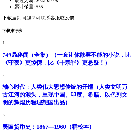
最近更新:
2022-09-08
累计销量:
555
下载遇到问题？可联系客服或反馈
下载排行榜
1
749局秘闻（全集）（一套让你欲罢不能的小说，比
《守夜》更惊悚，比《十宗罪》更悬疑！）
2
轴心时代：人类伟大思想传统的开端（人类文明万
古江河的源头，重现中国、印度、希腊、以色列文
明的辉煌历程理想国出品）
3
美国货币史：1867—1960（精校本）