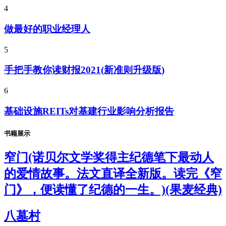
4
做最好的职业经理人
5
手把手教你读财报2021(新准则升级版)
6
基础设施REITs对基建行业影响分析报告
书籍展示
窄门(诺贝尔文学奖得主纪德笔下最动人
的爱情故事。法文直译全新版。读完《窄
门》，便读懂了纪德的一生。)(果麦经典)
八墓村