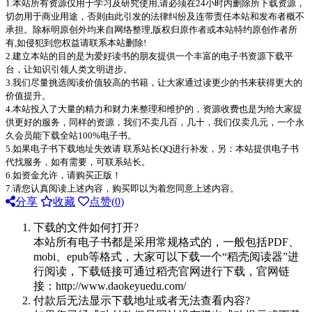
1.本站所有资源仅用于学习及研究使用,请必须在24小时内删除所下载资源，
切勿用于商业用途，否则由此引发的法律纠纷及连带责任本站和发布者概不
承担。除标明原创外均来自网络整理,版权归原作者或本站特约原创作者所
有,如侵犯到您权益请联系本站删除!
2.建立本站的目的是为爱好读书的朋友提供一个丰富的电子书资源下载平
台，让知识引领人类文明进步。
3.我们尽量挑选阅读价值较高的书籍，让大家通过读更少的书来获得更大的
价值提升。
4.本站投入了大量的精力和财力来整理和维护的，资源收费也是为给大家提
供更好的服务，同样的资源，我们不卖几百，几十，我们仅卖几元，一个永
久会员能下载全站100%电子书。
5.如果电子书下载地址失效请 联系站长QQ进行补发，另：本站提供电子书
代找服务，如有需要，可联系站长。
6.如资金允许，请购买正版！
7.请您认真阅读上述内容，购买即以为着您同意上述内容。
分享
收藏
点赞(
0
)
下载的文件如何打开?
本站所有电子书都是采用常规格式的，一般包括PDF、
mobi、epub等格式，大家可以下载一个“稻壳阅读器”进
行阅读，下载链接可通过稻壳官网进行下载，官网链
接：http://www.daokeyuedu.com/
付款后无法显示下载地址或者无法查看内容?