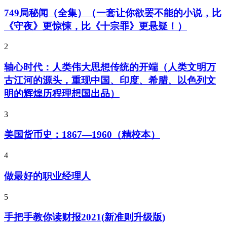
749局秘闻（全集）（一套让你欲罢不能的小说，比
《守夜》更惊悚，比《十宗罪》更悬疑！）
2
轴心时代：人类伟大思想传统的开端（人类文明万
古江河的源头，重现中国、印度、希腊、以色列文
明的辉煌历程理想国出品）
3
美国货币史：1867—1960（精校本）
4
做最好的职业经理人
5
手把手教你读财报2021(新准则升级版)