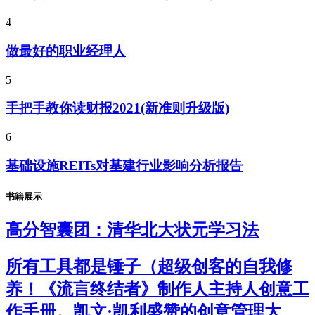
4
做最好的职业经理人
5
手把手教你读财报2021(新准则升级版)
6
基础设施REITs对基建行业影响分析报告
书籍展示
高分智囊团：清华北大状元学习法
所有工具都是锤子（超级创客的自我修
养！《流言终结者》制作人主持人创意工
作手册。凯文·凯利盛赞的创意管理大