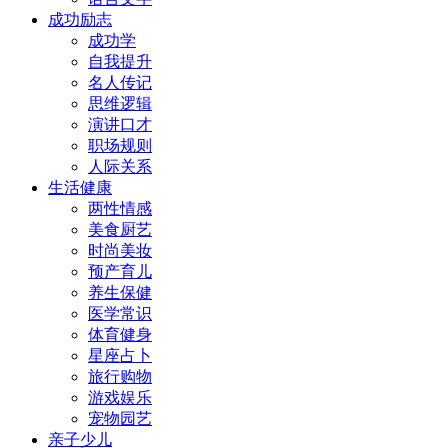
成功励志
成功学
自我提升
名人传记
思维逻辑
演讲口才
职场规则
人际关系
生活健康
两性情感
美食厨艺
时尚美妆
预产育儿
养生保健
医学常识
体育健身
星座占卜
旅行购物
游戏娱乐
宠物园艺
亲子少儿