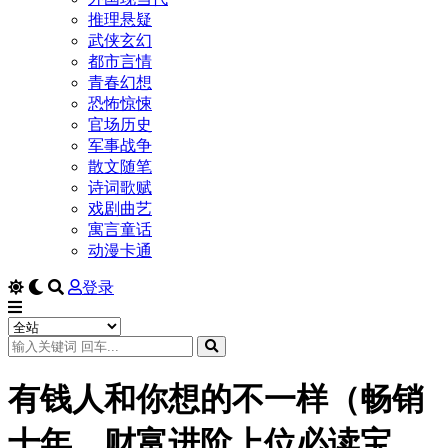
推理悬疑
武侠玄幻
都市言情
青春幻想
恐怖惊悚
官场历史
军事战争
散文随笔
诗词歌赋
戏剧曲艺
寓言童话
动漫卡通
登录
有钱人和你想的不一样（畅销
十年，财富进阶上位必读宝