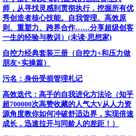
师，从寻找灵感到贯彻执行，挖掘所有优
秀创造者核心技能。自我管理、高效原
则、重塑力、跨界合作……分享超级创客
一生的经验与教训）(未读·思想家)
自控力经典套装三册（自控力+和压力做
朋友+实操篇）
污名：身份受损管理札记
高效迭代：高手的自我进化方法论（知乎
超700000次高赞收藏的人气大V从人力资
源角度教你如何冲破舒适边界，实现倍速
成长，迅速拉开与同龄人的差距！）