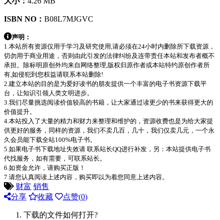
大小：
4.26 MB
ISBN NO：
B08L7MJGVC
声明：
1.本站所有资源仅用于学习及研究使用,请必须在24小时内删除所下载资源，
切勿用于商业用途，否则由此引发的法律纠纷及连带责任本站和发布者概不
承担。除标明原创外均来自网络整理,版权归原作者或本站特约原创作者所
有,如侵犯到您权益请联系本站删除!
2.建立本站的目的是为爱好读书的朋友提供一个丰富的电子书资源下载平
台，让知识引领人类文明进步。
3.我们尽量挑选阅读价值较高的书籍，让大家通过读更少的书来获得更大的
价值提升。
4.本站投入了大量的精力和财力来整理和维护的，资源收费也是为给大家提
供更好的服务，同样的资源，我们不卖几百，几十，我们仅卖几元，一个永
久会员能下载全站100%电子书。
5.如果电子书下载地址失效请 联系站长QQ进行补发，另：本站提供电子书
代找服务，如有需要，可联系站长。
6.如资金允许，请购买正版！
7.请您认真阅读上述内容，购买即以为着您同意上述内容。
财富
销售
分享
收藏
点赞(
0
)
下载的文件如何打开?