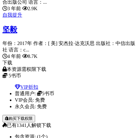
合出版公司 语言：...
3 年前
2.9K
自我提升
坚毅
年份：2017年 作者：[ 美] 安杰拉·达克沃思 出版社：中信出版
社 语言：c...
4 年前
8.7K
下载
本资源需权限下载
5
书币
VIP折扣
普通用户:
5书币
VIP会员:
免费
永久会员:
免费
购买下载权限
已有
1341
人解锁下载
包含资源:
(1个)