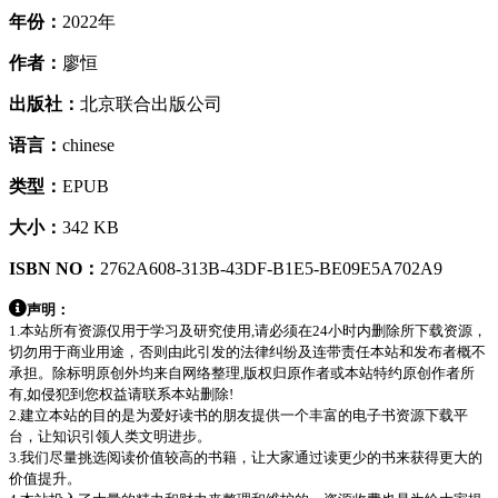
年份：
2022年
作者：
廖恒
出版社：
北京联合出版公司
语言：
chinese
类型：
EPUB
大小：
342 KB
ISBN NO：
2762A608-313B-43DF-B1E5-BE09E5A702A9
声明：
1.本站所有资源仅用于学习及研究使用,请必须在24小时内删除所下载资源，
切勿用于商业用途，否则由此引发的法律纠纷及连带责任本站和发布者概不
承担。除标明原创外均来自网络整理,版权归原作者或本站特约原创作者所
有,如侵犯到您权益请联系本站删除!
2.建立本站的目的是为爱好读书的朋友提供一个丰富的电子书资源下载平
台，让知识引领人类文明进步。
3.我们尽量挑选阅读价值较高的书籍，让大家通过读更少的书来获得更大的
价值提升。