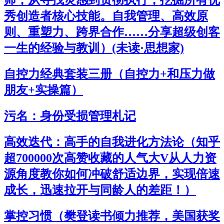
秀创造者核心技能。自我管理、高效原
则、重塑力、跨界合作……分享超级创客
一生的经验与教训）(未读·思想家)
自控力经典套装三册（自控力+和压力做
朋友+实操篇）
污名：身份受损管理札记
高效迭代：高手的自我进化方法论（知乎
超700000次高赞收藏的人气大V从人力资
源角度教你如何冲破舒适边界，实现倍速
成长，迅速拉开与同龄人的差距！）
掌控习惯（樊登读书倾力推荐，美国获奖