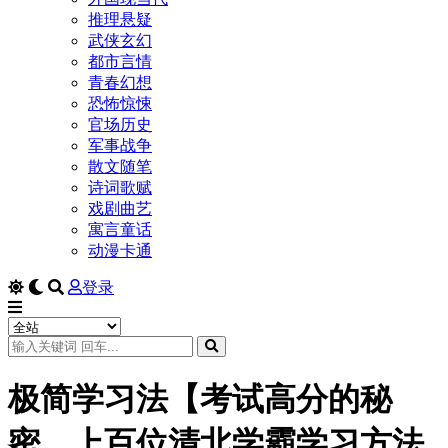
推理悬疑
武侠玄幻
都市言情
青春幻想
恐怖惊悚
官场历史
军事战争
散文随笔
诗词歌赋
戏剧曲艺
寓言童话
动漫卡通
登录
极简学习法【考试高分的秘
密，上百位清北学霸学习方法