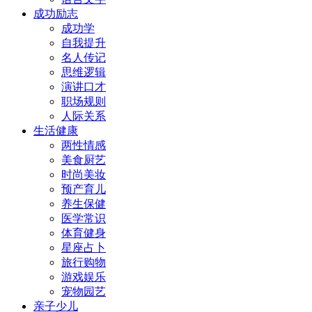
成功励志
成功学
自我提升
名人传记
思维逻辑
演讲口才
职场规则
人际关系
生活健康
两性情感
美食厨艺
时尚美妆
预产育儿
养生保健
医学常识
体育健身
星座占卜
旅行购物
游戏娱乐
宠物园艺
亲子少儿