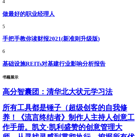
4
做最好的职业经理人
5
手把手教你读财报2021(新准则升级版)
6
基础设施REITs对基建行业影响分析报告
书籍展示
高分智囊团：清华北大状元学习法
所有工具都是锤子（超级创客的自我修
养！《流言终结者》制作人主持人创意工
作手册。凯文·凯利盛赞的创意管理大
师，从寻找灵感到贯彻执行，挖掘所有优