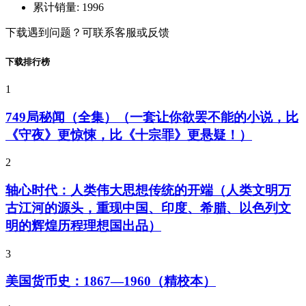
累计销量:
1996
下载遇到问题？可联系客服或反馈
下载排行榜
1
749局秘闻（全集）（一套让你欲罢不能的小说，比
《守夜》更惊悚，比《十宗罪》更悬疑！）
2
轴心时代：人类伟大思想传统的开端（人类文明万
古江河的源头，重现中国、印度、希腊、以色列文
明的辉煌历程理想国出品）
3
美国货币史：1867—1960（精校本）