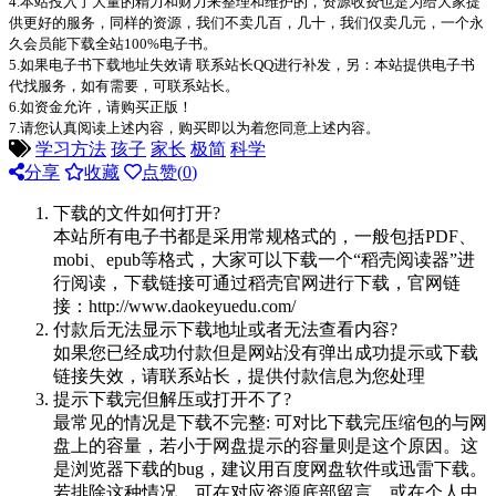
4.本站投入了大量的精力和财力来整理和维护的，资源收费也是为给大家提
供更好的服务，同样的资源，我们不卖几百，几十，我们仅卖几元，一个永
久会员能下载全站100%电子书。
5.如果电子书下载地址失效请 联系站长QQ进行补发，另：本站提供电子书
代找服务，如有需要，可联系站长。
6.如资金允许，请购买正版！
7.请您认真阅读上述内容，购买即以为着您同意上述内容。
学习方法
孩子
家长
极简
科学
分享
收藏
点赞(
0
)
下载的文件如何打开?
本站所有电子书都是采用常规格式的，一般包括PDF、
mobi、epub等格式，大家可以下载一个“稻壳阅读器”进
行阅读，下载链接可通过稻壳官网进行下载，官网链
接：http://www.daokeyuedu.com/
付款后无法显示下载地址或者无法查看内容?
如果您已经成功付款但是网站没有弹出成功提示或下载
链接失效，请联系站长，提供付款信息为您处理
提示下载完但解压或打开不了?
最常见的情况是下载不完整: 可对比下载完压缩包的与网
盘上的容量，若小于网盘提示的容量则是这个原因。这
是浏览器下载的bug，建议用百度网盘软件或迅雷下载。
若排除这种情况，可在对应资源底部留言，或在个人中