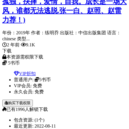
孤独，抉择，爱情，自我。成长是一场大
风，谁都无法逃脱.张一白、赵照、赵雷
力荐！)
年份：2019年 作者：练明乔 出版社：中信出版集团 语言：
chinese 类型...
2 年前
9.1K
下载
本资源需权限下载
5
书币
VIP折扣
普通用户:
5书币
VIP会员:
免费
永久会员:
免费
购买下载权限
已有
1996
人解锁下载
包含资源:
(1个)
最近更新:
2022-08-11