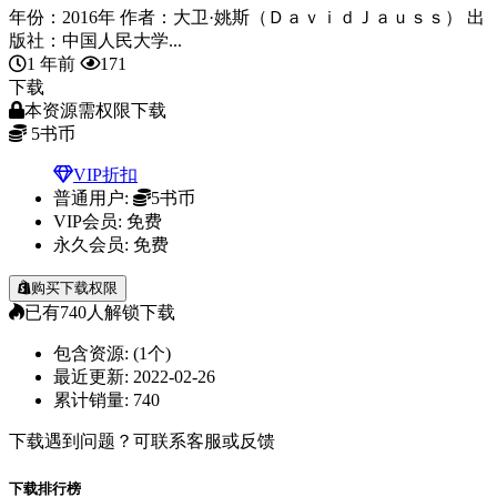
年份：2016年 作者：大卫·姚斯（ＤａｖｉｄＪａｕｓｓ） 出
版社：中国人民大学...
1 年前
171
下载
本资源需权限下载
5
书币
VIP折扣
普通用户:
5书币
VIP会员:
免费
永久会员:
免费
购买下载权限
已有
740
人解锁下载
包含资源:
(1个)
最近更新:
2022-02-26
累计销量:
740
下载遇到问题？可联系客服或反馈
下载排行榜