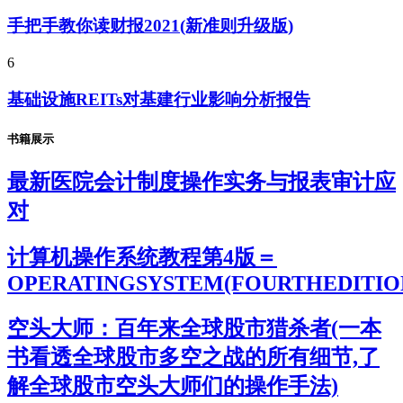
手把手教你读财报2021(新准则升级版)
6
基础设施REITs对基建行业影响分析报告
书籍展示
最新医院会计制度操作实务与报表审计应
对
计算机操作系统教程第4版＝
OPERATINGSYSTEM(FOURTHEDITIO
空头大师：百年来全球股市猎杀者(一本
书看透全球股市多空之战的所有细节,了
解全球股市空头大师们的操作手法)