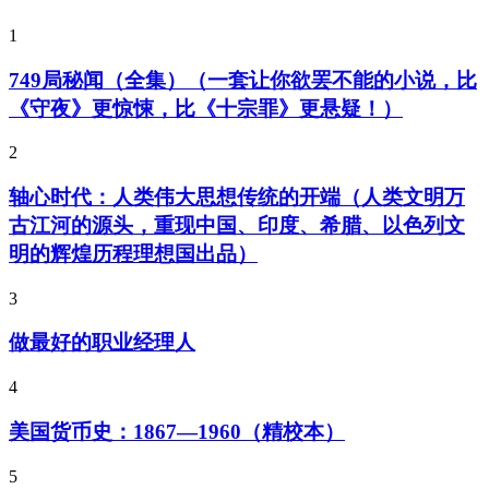
1
749局秘闻（全集）（一套让你欲罢不能的小说，比
《守夜》更惊悚，比《十宗罪》更悬疑！）
2
轴心时代：人类伟大思想传统的开端（人类文明万
古江河的源头，重现中国、印度、希腊、以色列文
明的辉煌历程理想国出品）
3
做最好的职业经理人
4
美国货币史：1867—1960（精校本）
5