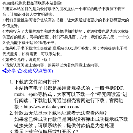
有,如侵犯到您权益请联系本站删除!
2.建立本站的目的是为爱好读书的朋友提供一个丰富的电子书资源下载平
台，让知识引领人类文明进步。
3.我们尽量挑选阅读价值较高的书籍，让大家通过读更少的书来获得更大的
价值提升。
4.本站投入了大量的精力和财力来整理和维护的，资源收费也是为给大家提
供更好的服务，同样的资源，我们不卖几百，几十，我们仅卖几元，一个永
久会员能下载全站100%电子书。
5.如果电子书下载地址失效请 联系站长QQ进行补发，另：本站提供电子书
代找服务，如有需要，可联系站长。
6.如资金允许，请购买正版！
7.请您认真阅读上述内容，购买即以为着您同意上述内容。
分享
收藏
点赞(
0
)
下载的文件如何打开?
本站所有电子书都是采用常规格式的，一般包括PDF、
mobi、epub等格式，大家可以下载一个“稻壳阅读器”进
行阅读，下载链接可通过稻壳官网进行下载，官网链
接：http://www.daokeyuedu.com/
付款后无法显示下载地址或者无法查看内容?
如果您已经成功付款但是网站没有弹出成功提示或下载
链接失效，请联系站长，提供付款信息为您处理
提示下载完但解压或打开不了?