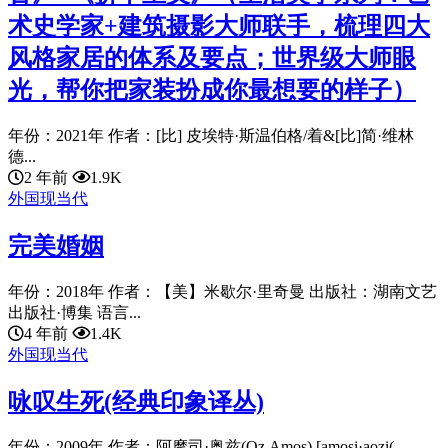
术史学家+建筑摄影大师联手，梳理四大
风格家居的体系及要点；世界级大师眼
光，帮你把家装扮成你最想要的样子）
年份：2021年 作者：[比] 皮埃特·斯温伯格/着&[比]简·维林
德...
2 年前
1.9K
外国现当代
完美婚姻
年份：2018年 作者：【美】米歇尔·里奇曼 出版社：湖南文艺
出版社·博集 语言...
4 年前
1.4K
外国现当代
咏叹生死(经典印象译丛)
年份：2009年 作者：阿摩司·奥兹(Oz.Amos) [amosi·aozi(...