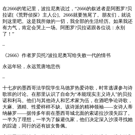
在2666的笔记里，波拉尼奥说过，“2666的叙述者是阿图罗?贝
拉诺[《荒野侦探》主人公]。2666就要煞尾了。朋友们，就说
到这里吧。这是我所做的一切，我全部的生活经历。如果我还
有力气，肯定会哭上一场。阿图罗?贝拉诺跟各位说：永别
了！”
–
《2666》作者罗贝托?波拉尼奥写给失败一代的情书
永远年轻，永远荒唐地悲伤
–
十七岁的墨西哥法学院学生马德罗热爱诗歌，时常逃课参与诗
歌班的讨论。在那里认识了自命为“本能现实主义诗人”的贝拉
诺和利马。他们与其他诗人和艺术家为伍，在酒吧争论诗歌，
大麻、酒精、性爱样样不缺。该诗派的精神领袖——女诗人蒂
纳赫罗——据传多年前在墨西哥城北面的索诺拉沙漠失踪了。
一半为了理想，一半为了躲避仇家，他们决定深入沙漠寻找她
的踪迹，同行的还有妓女鲁佩。