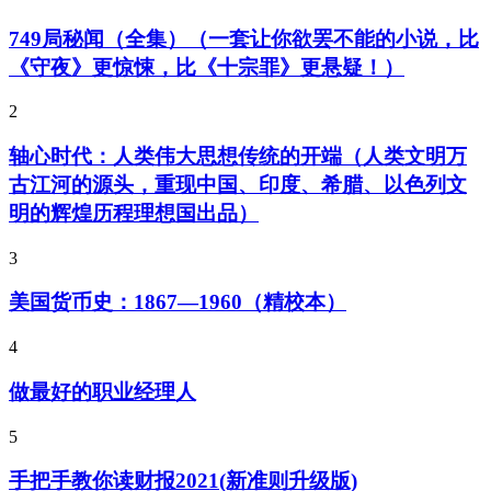
749局秘闻（全集）（一套让你欲罢不能的小说，比
《守夜》更惊悚，比《十宗罪》更悬疑！）
2
轴心时代：人类伟大思想传统的开端（人类文明万
古江河的源头，重现中国、印度、希腊、以色列文
明的辉煌历程理想国出品）
3
美国货币史：1867—1960（精校本）
4
做最好的职业经理人
5
手把手教你读财报2021(新准则升级版)