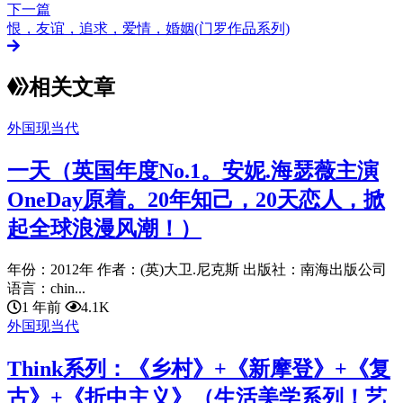
下一篇
恨，友谊，追求，爱情，婚姻(门罗作品系列)
相关文章
外国现当代
一天（英国年度No.1。安妮.海瑟薇主演
OneDay原着。20年知己，20天恋人，掀
起全球浪漫风潮！）
年份：2012年 作者：(英)大卫.尼克斯 出版社：南海出版公司
语言：chin...
1 年前
4.1K
外国现当代
Think系列：《乡村》+《新摩登》+《复
古》+《折中主义》（生活美学系列！艺