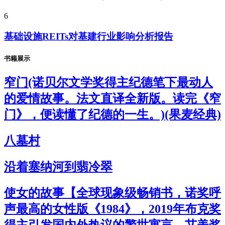
6
基础设施REITs对基建行业影响分析报告
书籍展示
窄门(诺贝尔文学奖得主纪德笔下最动人
的爱情故事。法文直译全新版。读完《窄
门》，便读懂了纪德的一生。)(果麦经典)
八墓村
沿着塞纳河到翡冷翠
使女的故事【全球现象级畅销书，诺奖呼
声最高的女性版《1984》，2019年布克奖
得主引发国内外热议的警世寓言，艾美奖