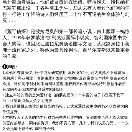
离开墨西哥城后，他们被目击到在巴黎、特拉维夫、维也纳和
巴塞罗那出没，干各种零工为生，却从未有人看过他们写的任
何一行诗！年轻的诗人们经历了二十年不可逆的生命体验与幻
灭……
《荒野侦探》是波拉尼奥的第一部长篇小说，甫出版即一鸣惊
人。1999年获罗慕洛?加列戈斯国际小说奖、智利国家图书协
会大奖等，也因此让波拉尼奥扬名国际文坛，从此跻身拉丁美
洲一流作家之列，称他为最具原创性、自马尔克斯以来最重要
的作家。
声明：
1.本站所有资源仅用于学习及研究使用,请必须在24小时内删除所下载资源，
切勿用于商业用途，否则由此引发的法律纠纷及连带责任本站和发布者概不
承担。除标明原创外均来自网络整理,版权归原作者或本站特约原创作者所
有,如侵犯到您权益请联系本站删除!
2.建立本站的目的是为爱好读书的朋友提供一个丰富的电子书资源下载平
台，让知识引领人类文明进步。
3.我们尽量挑选阅读价值较高的书籍，让大家通过读更少的书来获得更大的
价值提升。
4.本站投入了大量的精力和财力来整理和维护的，资源收费也是为给大家提
供更好的服务，同样的资源，我们不卖几百，几十，我们仅卖几元，一个永
久会员能下载全站100%电子书。