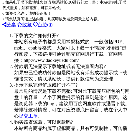
5.如果电子书下载地址失效请 联系站长QQ进行补发，另：本站提供电子书
代找服务，如有需要，可联系站长。
6.如资金允许，请购买正版！
7.请您认真阅读上述内容，购买即以为着您同意上述内容。
分享
收藏
点赞(
0
)
下载的文件如何打开?
本站所有电子书都是采用常规格式的，一般包括PDF、
mobi、epub等格式，大家可以下载一个“稻壳阅读器”进
行阅读，下载链接可通过稻壳官网进行下载，官网链
接：http://www.daokeyuedu.com/
付款后无法显示下载地址或者无法查看内容?
如果您已经成功付款但是网站没有弹出成功提示或下载
链接失效，请联系站长，提供付款信息为您处理
提示下载完但解压或打开不了?
最常见的情况是下载不完整: 可对比下载完压缩包的与网
盘上的容量，若小于网盘提示的容量则是这个原因。这
是浏览器下载的bug，建议用百度网盘软件或迅雷下载。
若排除这种情况，可在对应资源底部留言，或在个人中
心
提交工单
。
购买该资源后，可以退款吗?
本站所有商品均属于虚拟商品，具有可复制性，可传播