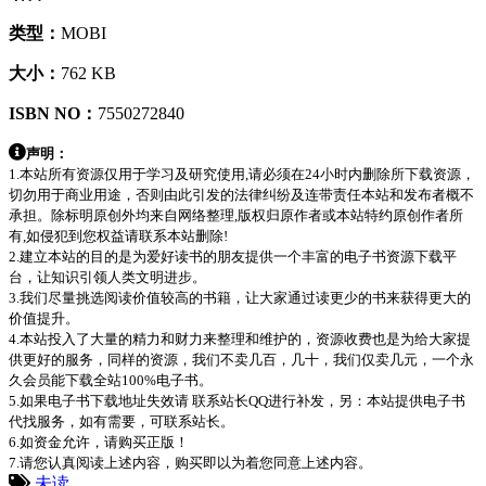
类型：
MOBI
大小：
762 KB
ISBN NO：
7550272840
声明：
1.本站所有资源仅用于学习及研究使用,请必须在24小时内删除所下载资源，
切勿用于商业用途，否则由此引发的法律纠纷及连带责任本站和发布者概不
承担。除标明原创外均来自网络整理,版权归原作者或本站特约原创作者所
有,如侵犯到您权益请联系本站删除!
2.建立本站的目的是为爱好读书的朋友提供一个丰富的电子书资源下载平
台，让知识引领人类文明进步。
3.我们尽量挑选阅读价值较高的书籍，让大家通过读更少的书来获得更大的
价值提升。
4.本站投入了大量的精力和财力来整理和维护的，资源收费也是为给大家提
供更好的服务，同样的资源，我们不卖几百，几十，我们仅卖几元，一个永
久会员能下载全站100%电子书。
5.如果电子书下载地址失效请 联系站长QQ进行补发，另：本站提供电子书
代找服务，如有需要，可联系站长。
6.如资金允许，请购买正版！
7.请您认真阅读上述内容，购买即以为着您同意上述内容。
未读