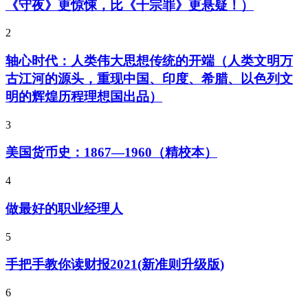
《守夜》更惊悚，比《十宗罪》更悬疑！）
2
轴心时代：人类伟大思想传统的开端（人类文明万
古江河的源头，重现中国、印度、希腊、以色列文
明的辉煌历程理想国出品）
3
美国货币史：1867—1960（精校本）
4
做最好的职业经理人
5
手把手教你读财报2021(新准则升级版)
6