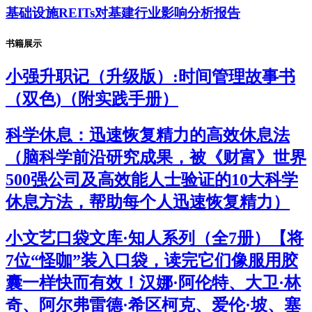
基础设施REITs对基建行业影响分析报告
书籍展示
小强升职记（升级版）:时间管理故事书
（双色)（附实践手册）
科学休息：迅速恢复精力的高效休息法
（脑科学前沿研究成果，被《财富》世界
500强公司及高效能人士验证的10大科学
休息方法，帮助每个人迅速恢复精力）
小文艺口袋文库·知人系列（全7册）【将
7位“怪咖”装入口袋，读完它们像服用胶
囊一样快而有效！汉娜·阿伦特、大卫·林
奇、阿尔弗雷德·希区柯克、爱伦·坡、塞