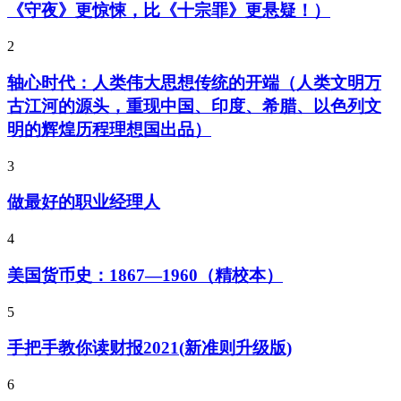
《守夜》更惊悚，比《十宗罪》更悬疑！）
2
轴心时代：人类伟大思想传统的开端（人类文明万
古江河的源头，重现中国、印度、希腊、以色列文
明的辉煌历程理想国出品）
3
做最好的职业经理人
4
美国货币史：1867—1960（精校本）
5
手把手教你读财报2021(新准则升级版)
6