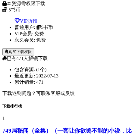
本资源需权限下载
5
书币
VIP折扣
普通用户:
5书币
VIP会员:
免费
永久会员:
免费
购买下载权限
已有
471
人解锁下载
包含资源:
(1个)
最近更新:
2022-07-13
累计销量:
471
下载遇到问题？可联系客服或反馈
下载排行榜
1
749局秘闻（全集）（一套让你欲罢不能的小说，比