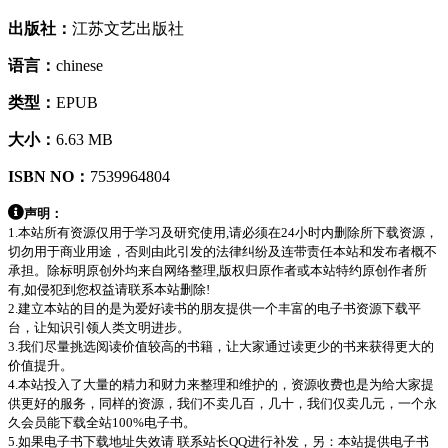
出版社：
江苏文艺出版社
语言：
chinese
类型：
EPUB
大小：
6.63 MB
ISBN NO：
7539964804
声明：
1.本站所有资源仅用于学习及研究使用,请必须在24小时内删除所下载资源，
切勿用于商业用途，否则由此引发的法律纠纷及连带责任本站和发布者概不
承担。除标明原创外均来自网络整理,版权归原作者或本站特约原创作者所
有,如侵犯到您权益请联系本站删除!
2.建立本站的目的是为爱好读书的朋友提供一个丰富的电子书资源下载平
台，让知识引领人类文明进步。
3.我们尽量挑选阅读价值较高的书籍，让大家通过读更少的书来获得更大的
价值提升。
4.本站投入了大量的精力和财力来整理和维护的，资源收费也是为给大家提
供更好的服务，同样的资源，我们不卖几百，几十，我们仅卖几元，一个永
久会员能下载全站100%电子书。
5.如果电子书下载地址失效请 联系站长QQ进行补发，另：本站提供电子书