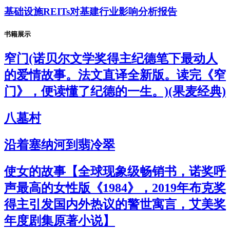
基础设施REITs对基建行业影响分析报告
书籍展示
窄门(诺贝尔文学奖得主纪德笔下最动人
的爱情故事。法文直译全新版。读完《窄
门》，便读懂了纪德的一生。)(果麦经典)
八墓村
沿着塞纳河到翡冷翠
使女的故事【全球现象级畅销书，诺奖呼
声最高的女性版《1984》，2019年布克奖
得主引发国内外热议的警世寓言，艾美奖
年度剧集原著小说】