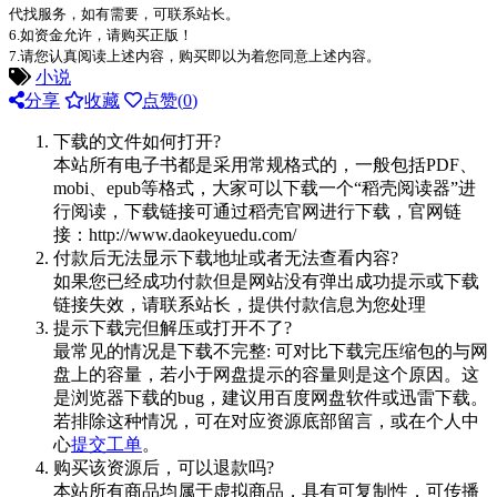
代找服务，如有需要，可联系站长。
6.如资金允许，请购买正版！
7.请您认真阅读上述内容，购买即以为着您同意上述内容。
小说
分享
收藏
点赞(
0
)
下载的文件如何打开?
本站所有电子书都是采用常规格式的，一般包括PDF、
mobi、epub等格式，大家可以下载一个“稻壳阅读器”进
行阅读，下载链接可通过稻壳官网进行下载，官网链
接：http://www.daokeyuedu.com/
付款后无法显示下载地址或者无法查看内容?
如果您已经成功付款但是网站没有弹出成功提示或下载
链接失效，请联系站长，提供付款信息为您处理
提示下载完但解压或打开不了?
最常见的情况是下载不完整: 可对比下载完压缩包的与网
盘上的容量，若小于网盘提示的容量则是这个原因。这
是浏览器下载的bug，建议用百度网盘软件或迅雷下载。
若排除这种情况，可在对应资源底部留言，或在个人中
心
提交工单
。
购买该资源后，可以退款吗?
本站所有商品均属于虚拟商品，具有可复制性，可传播