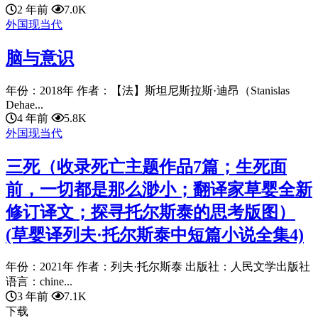
2 年前
7.0K
外国现当代
脑与意识
年份：2018年 作者：【法】斯坦尼斯拉斯·迪昂（Stanislas
Dehae...
4 年前
5.8K
外国现当代
三死（收录死亡主题作品7篇；生死面
前，一切都是那么渺小；翻译家草婴全新
修订译文；探寻托尔斯泰的思考版图）
(草婴译列夫·托尔斯泰中短篇小说全集4)
年份：2021年 作者：列夫·托尔斯泰 出版社：人民文学出版社
语言：chine...
3 年前
7.1K
下载